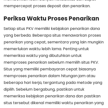
mempercepat proses deposit dan penarikan.
Periksa Waktu Proses Penarikan
Setiap situs PKV memiliki kebijakan penarikan dana
yang berbeda. Beberapa situs menawarkan proses
penarikan yang cepat, sementara yang lain mungkin
memerlukan waktu lebih lama. Penting untuk
memeriksa waktu yang dibutuhkan untuk
memproses penarikan sebelum memilih situs PKV.
Situs yang memiliki pembayaran cepat biasanya
memproses penarikan dalam hitungan jam atau
beberapa hari kerja, tergantung pada metode yang
dipilih. Sebelum bergabung, pastikan untuk
memeriksa kebijakan penarikan dana dan pastikan
situs tersebut dikenal memiliki waktu penarikan yang