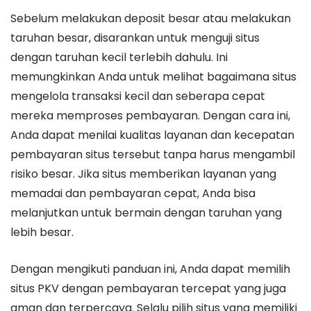
Sebelum melakukan deposit besar atau melakukan
taruhan besar, disarankan untuk menguji situs
dengan taruhan kecil terlebih dahulu. Ini
memungkinkan Anda untuk melihat bagaimana situs
mengelola transaksi kecil dan seberapa cepat
mereka memproses pembayaran. Dengan cara ini,
Anda dapat menilai kualitas layanan dan kecepatan
pembayaran situs tersebut tanpa harus mengambil
risiko besar. Jika situs memberikan layanan yang
memadai dan pembayaran cepat, Anda bisa
melanjutkan untuk bermain dengan taruhan yang
lebih besar.
Dengan mengikuti panduan ini, Anda dapat memilih
situs PKV dengan pembayaran tercepat yang juga
aman dan terpercaya. Selalu pilih situs yang memiliki