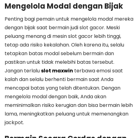
Mengelola Modal dengan Bijak
Penting bagi pemain untuk mengelola modal mereka
dengan bijak saat bermain judi slot gacor. Meski
peluang menang di mesin slot gacor lebih tinggi,
tetap ada risiko kekalahan. Oleh karena itu, selalu
tetapkan batas modal sebelum bermain dan
pastikan untuk tidak melebihi batas tersebut.
Jangan terlalu
slot maxwin
terbawa emosi saat
kalah dan selalu berhenti bermain saat Anda
mencapai batas yang telah ditentukan. Dengan
mengelola modal dengan baik, Anda akan
meminimalkan risiko kerugian dan bisa bermain lebih
lama, meningkatkan peluang untuk memenangkan
jackpot.