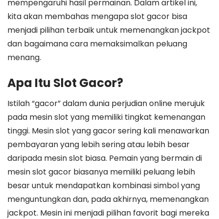
mempengaruhi hasil permainan. Dalam artikel ini,
kita akan membahas mengapa slot gacor bisa
menjadi pilihan terbaik untuk memenangkan jackpot
dan bagaimana cara memaksimalkan peluang
menang.
Apa Itu Slot Gacor?
Istilah “gacor” dalam dunia perjudian online merujuk
pada mesin slot yang memiliki tingkat kemenangan
tinggi. Mesin slot yang gacor sering kali menawarkan
pembayaran yang lebih sering atau lebih besar
daripada mesin slot biasa. Pemain yang bermain di
mesin slot gacor biasanya memiliki peluang lebih
besar untuk mendapatkan kombinasi simbol yang
menguntungkan dan, pada akhirnya, memenangkan
jackpot. Mesin ini menjadi pilihan favorit bagi mereka