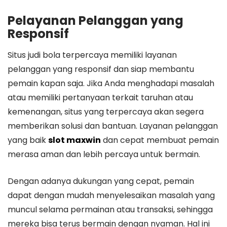
Pelayanan Pelanggan yang
Responsif
Situs judi bola terpercaya memiliki layanan
pelanggan yang responsif dan siap membantu
pemain kapan saja. Jika Anda menghadapi masalah
atau memiliki pertanyaan terkait taruhan atau
kemenangan, situs yang terpercaya akan segera
memberikan solusi dan bantuan. Layanan pelanggan
yang baik
slot maxwin
dan cepat membuat pemain
merasa aman dan lebih percaya untuk bermain.
Dengan adanya dukungan yang cepat, pemain
dapat dengan mudah menyelesaikan masalah yang
muncul selama permainan atau transaksi, sehingga
mereka bisa terus bermain dengan nyaman. Hal ini