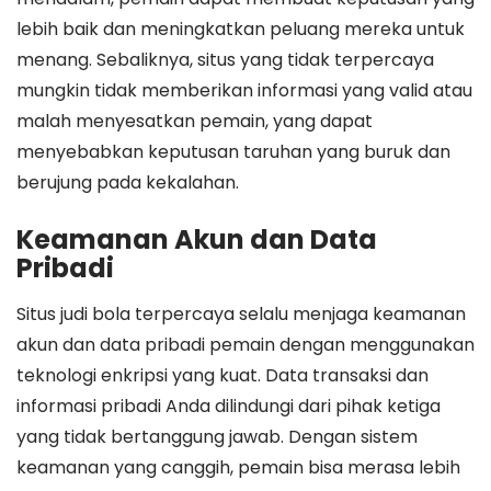
lebih baik dan meningkatkan peluang mereka untuk
menang. Sebaliknya, situs yang tidak terpercaya
mungkin tidak memberikan informasi yang valid atau
malah menyesatkan pemain, yang dapat
menyebabkan keputusan taruhan yang buruk dan
berujung pada kekalahan.
Keamanan Akun dan Data
Pribadi
Situs judi bola terpercaya selalu menjaga keamanan
akun dan data pribadi pemain dengan menggunakan
teknologi enkripsi yang kuat. Data transaksi dan
informasi pribadi Anda dilindungi dari pihak ketiga
yang tidak bertanggung jawab. Dengan sistem
keamanan yang canggih, pemain bisa merasa lebih