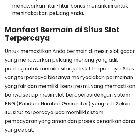
menawarkan fitur-fitur bonus menarik ini untuk
meningkatkan peluang Anda.
Manfaat Bermain di Situs Slot
Terpercaya
Untuk memastikan Anda bermain di mesin slot gacor
yang menawarkan peluang menang yang adil,
penting untuk memilih situs judi slot terpercaya. Situs
yang terpercaya biasanya menyediakan permainan
yang fair dan memiliki lisensi resmi, yang memastikan
bahwa setiap mesin slot beroperasi dengan sistem
RNG (Random Number Generator) yang adil. Selain
itu, situs terpercaya juga memiliki sistem
pembayaran yang aman dan proses penarikan dana
yang cepat.