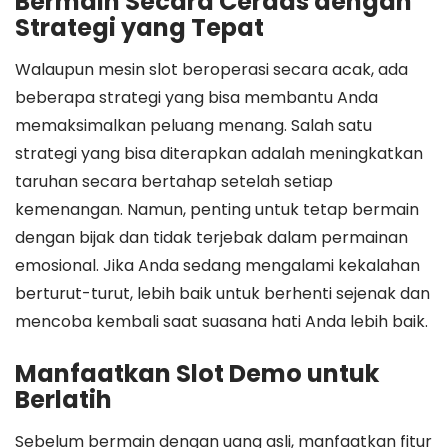
Bermain Secara Cerdas dengan
Strategi yang Tepat
Walaupun mesin slot beroperasi secara acak, ada
beberapa strategi yang bisa membantu Anda
memaksimalkan peluang menang. Salah satu
strategi yang bisa diterapkan adalah meningkatkan
taruhan secara bertahap setelah setiap
kemenangan. Namun, penting untuk tetap bermain
dengan bijak dan tidak terjebak dalam permainan
emosional. Jika Anda sedang mengalami kekalahan
berturut-turut, lebih baik untuk berhenti sejenak dan
mencoba kembali saat suasana hati Anda lebih baik.
Manfaatkan Slot Demo untuk
Berlatih
Sebelum bermain dengan uang asli, manfaatkan fitur