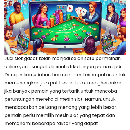
Judi slot gacor telah menjadi salah satu permainan
online yang sangat diminati di kalangan pemain judi.
Dengan kemudahan bermain dan kesempatan untuk
memenangkan jackpot besar, tidak mengherankan
jika banyak pemain yang tertarik untuk mencoba
peruntungan mereka di mesin slot. Namun, untuk
mendapatkan peluang menang yang lebih besar,
pemain perlu memilih mesin slot yang tepat dan
memahami beberapa faktor yang dapat