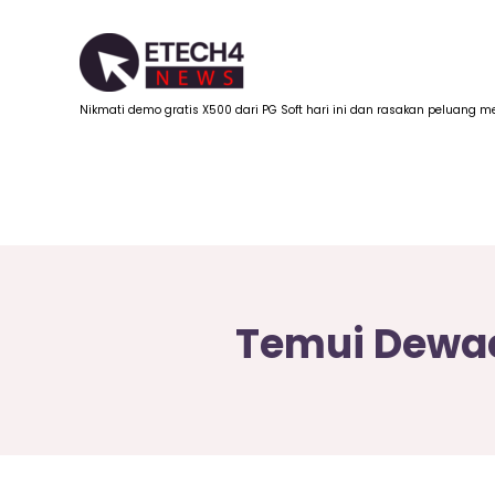
Skip
to
content
Nikmati demo gratis X500 dari PG Soft hari ini dan rasakan peluang me
Temui Dewac