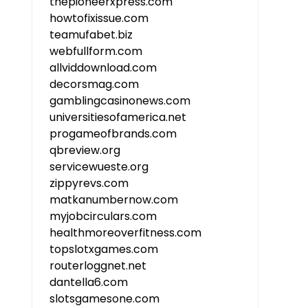
thepioneerxpress.com
howtofixissue.com
teamufabet.biz
webfullform.com
allviddownload.com
decorsmag.com
gamblingcasinonews.com
universitiesofamerica.net
progameofbrands.com
qbreview.org
servicewueste.org
zippyrevs.com
matkanumbernow.com
myjobcirculars.com
healthmoreoverfitness.com
topslotxgames.com
routerloggnet.net
dantella6.com
slotsgamesone.com