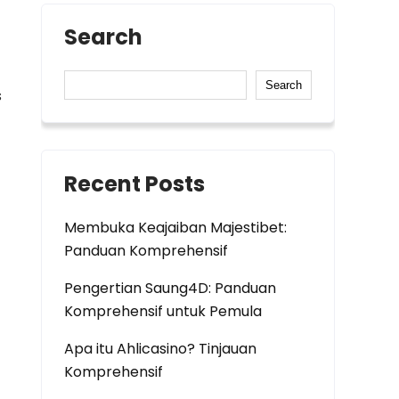
Search
Search
s
Recent Posts
Membuka Keajaiban Majestibet:
Panduan Komprehensif
Pengertian Saung4D: Panduan
Komprehensif untuk Pemula
Apa itu Ahlicasino? Tinjauan
Komprehensif