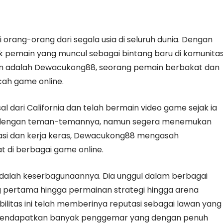
 orang-orang dari segala usia di seluruh dunia. Dengan
 pemain yang muncul sebagai bintang baru di komunita
aun adalah Dewacukong88, seorang pemain berbakat dan
ah game online.
 dari California dan telah bermain video game sejak ia
al dengan teman-temannya, namun segera menemukan
asi dan kerja keras, Dewacukong88 mengasah
di berbagai game online.
dalah keserbagunaannya. Dia unggul dalam berbagai
pertama hingga permainan strategi hingga arena
ibilitas ini telah memberinya reputasi sebagai lawan yang
 mendapatkan banyak penggemar yang dengan penuh