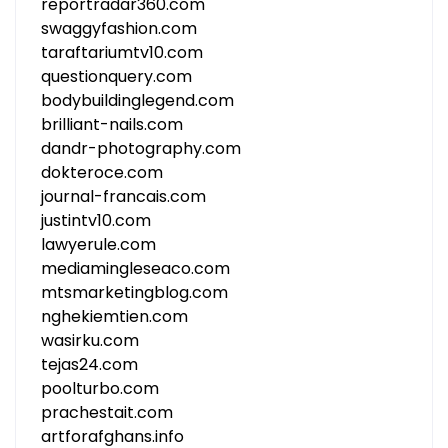
reportradar360.com
swaggyfashion.com
taraftariumtv10.com
questionquery.com
bodybuildinglegend.com
brilliant-nails.com
dandr-photography.com
dokteroce.com
journal-francais.com
justintv10.com
lawyerule.com
mediamingleseaco.com
mtsmarketingblog.com
nghekiemtien.com
wasirku.com
tejas24.com
poolturbo.com
prachestait.com
artforafghans.info