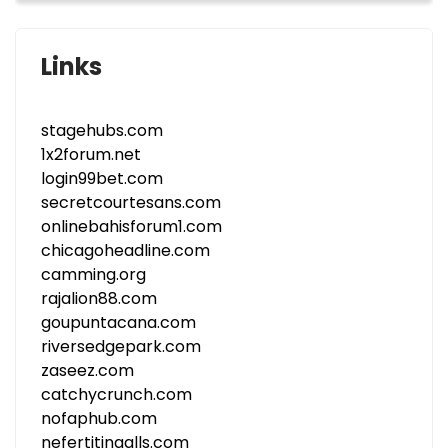
Links
stagehubs.com
1x2forum.net
login99bet.com
secretcourtesans.com
onlinebahisforum1.com
chicagoheadline.com
camming.org
rajalion88.com
goupuntacana.com
riversedgepark.com
zaseez.com
catchycrunch.com
nofaphub.com
nefertitingalls.com