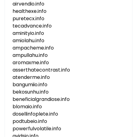
airvendio.info
healthexe.info
puretecx.info
tecadvance.info
aminityio.info
amiolahu.info
ampacheme.info
ampullahu.info
aromaxme.info
asserthatecontrast.info
atenderme.info
bangumiio.info
bekosunhu.info
beneficialgrandiose.info
blomaio.info
dosellinfoplete.info
podtubeio.info
powerfulvolatile.info
qvidsio.info