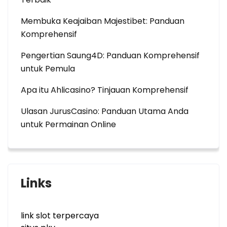
Membuka Keajaiban Majestibet: Panduan
Komprehensif
Pengertian Saung4D: Panduan Komprehensif
untuk Pemula
Apa itu Ahlicasino? Tinjauan Komprehensif
Ulasan JurusCasino: Panduan Utama Anda
untuk Permainan Online
Links
link slot terpercaya