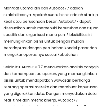
Manfaat utama lain dari Autobot77 adalah
skalabilitasnya. Apakah suatu bisnis adalah startup
kecil atau perusahaan besar, Autobot77 dapat
disesuaikan untuk memenuhi kebutuhan dan tujuan
spesifik dari organisasi mana pun. Fleksibilitas ini
memungkinkan bisnis untuk dengan mudah
beradaptasi dengan perubahan kondisi pasar dan
mengukur operasinya sesuai kebutuhan.
Selain itu, AutoBOT77 menawarkan analisis canggih
dan kemampuan pelaporan, yang memungkinkan
bisnis untuk mendapatkan wawasan berharga
tentang operasi mereka dan membuat keputusan
yang digerakkan data. Dengan menyediakan data
real-time dan metrik kinerja, Autobot77