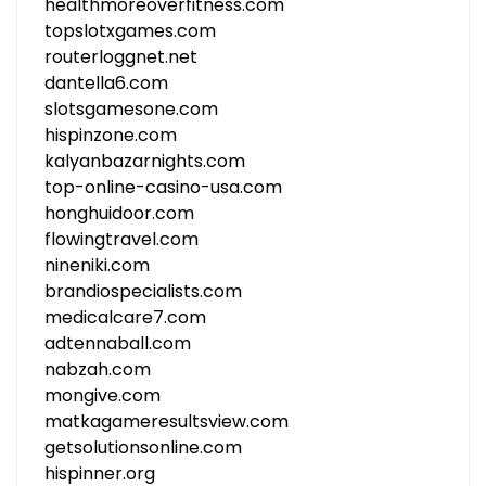
healthmoreoverfitness.com
topslotxgames.com
routerloggnet.net
dantella6.com
slotsgamesone.com
hispinzone.com
kalyanbazarnights.com
top-online-casino-usa.com
honghuidoor.com
flowingtravel.com
nineniki.com
brandiospecialists.com
medicalcare7.com
adtennaball.com
nabzah.com
mongive.com
matkagameresultsview.com
getsolutionsonline.com
hispinner.org