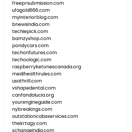
freeprsubmission.com
ufagold666.com
myinteriorblog.com
bnewsindia.com
techiepick.com
bamzyshop.com
pondycars.com
techonfutures.com
techoologic.com
raspberryketonescanada.org
medihealthrules.com
usathrill.com
vshapedental.com
canfandalucia.org
yourengineguide.com
nybreakings.com
outstationcabsservices.com
thekrtagy.com
xchangeindia.com