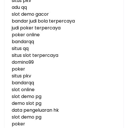
situs pkv
adu qq
slot demo gacor
bandar judi bola terpercaya
judi poker terpercaya
poker online
bandarqq
situs qq
situs slot terpercaya
domino99
poker
situs pkv
bandarqq
slot online
slot demo pg
demo slot pg
data pengeluaran hk
slot demo pg
poker