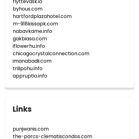
flyttevask.io
byhous.com
hartfordplazahotel.com
m-918kissapk.com
nabavkame.info
gakbiasa.com
iflowerhu.info
chicagocrystalconnection.com
imanabadii.com
trilipohu.info
appruptio.info
Links
punjwanis.com
the-parcs-clematiscondos.com