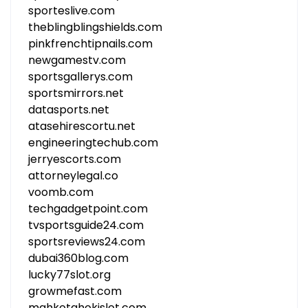
sporteslive.com
theblingblingshields.com
pinkfrenchtipnails.com
newgamestv.com
sportsgallerys.com
sportsmirrors.net
datasports.net
atasehirescortu.net
engineeringtechub.com
jerryescorts.com
attorneylegal.co
voomb.com
techgadgetpoint.com
tvsportsguide24.com
sportsreviews24.com
dubai360blog.com
lucky77slot.org
growmefast.com
mahkotahokislot.com