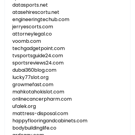
datasports.net
atasehirescortu.net
engineeringtechub.com
jerryescorts.com
attorneylegal.co
voomb.com
techgadgetpoint.com
tvsportsguide24.com
sportsreviews24.com
dubai360blog.com
lucky77slot.org
growmefast.com
mahkotahokislot.com
onlinecancerpharm.com
ufalek.org
mattress-disposal.com
happyflooringandcabinets.com
bodybuildinglife.co