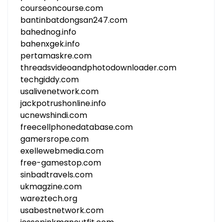
courseoncourse.com
bantinbatdongsan247.com
bahednog.info
bahenxgek.info
pertamaskre.com
threadsvideoandphotodownloader.com
techgiddy.com
usalivenetwork.com
jackpotrushonline.info
ucnewshindi.com
freecellphonedatabase.com
gamersrope.com
exellewebmedia.com
free-gamestop.com
sinbadtravels.com
ukmagzine.com
wareztech.org
usabestnetwork.com