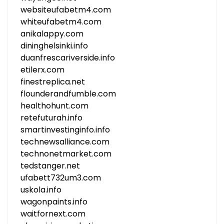
websiteufabetm4.com
whiteufabetm4.com
anikalappy.com
dininghelsinki.info
duanfrescariverside.info
etilerx.com
finestreplica.net
flounderandfumble.com
healthohunt.com
retefuturah.info
smartinvestinginfo.info
technewsalliance.com
technonetmarket.com
tedstanger.net
ufabett732um3.com
uskola.info
wagonpaints.info
waitfornext.com