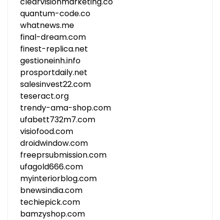
clearvisionmarketing.co
quantum-code.co
whatnews.me
final-dream.com
finest-replica.net
gestioneinh.info
prosportdaily.net
salesinvest22.com
teseract.org
trendy-ama-shop.com
ufabett732m7.com
visiofood.com
droidwindow.com
freeprsubmission.com
ufagold666.com
myinteriorblog.com
bnewsindia.com
techiepick.com
bamzyshop.com