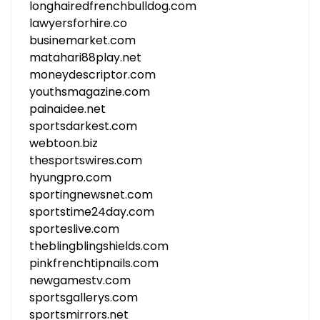
longhairedfrenchbulldog.com
lawyersforhire.co
businemarket.com
matahari88play.net
moneydescriptor.com
youthsmagazine.com
painaidee.net
sportsdarkest.com
webtoon.biz
thesportswires.com
hyungpro.com
sportingnewsnet.com
sportstime24day.com
sporteslive.com
theblingblingshields.com
pinkfrenchtipnails.com
newgamestv.com
sportsgallerys.com
sportsmirrors.net