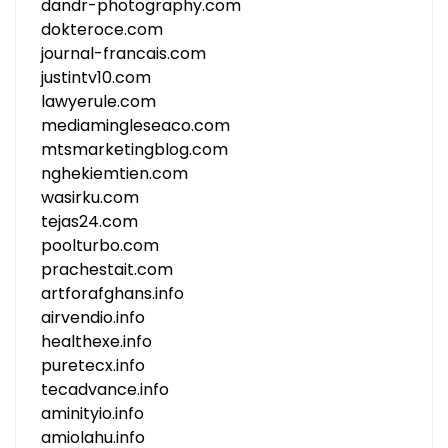
dandr-photography.com
dokteroce.com
journal-francais.com
justintv10.com
lawyerule.com
mediamingleseaco.com
mtsmarketingblog.com
nghekiemtien.com
wasirku.com
tejas24.com
poolturbo.com
prachestait.com
artforafghans.info
airvendio.info
healthexe.info
puretecx.info
tecadvance.info
aminityio.info
amiolahu.info