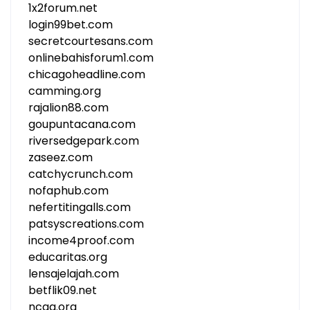
1x2forum.net
login99bet.com
secretcourtesans.com
onlinebahisforum1.com
chicagoheadline.com
camming.org
rajalion88.com
goupuntacana.com
riversedgepark.com
zaseez.com
catchycrunch.com
nofaphub.com
nefertitingalls.com
patsyscreations.com
income4proof.com
educaritas.org
lensajelajah.com
betflik09.net
ncaq.org