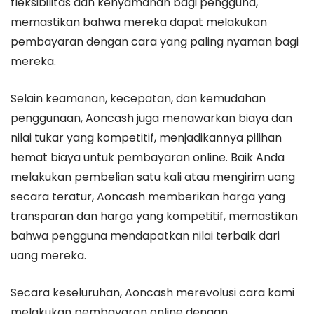
fleksibilitas dan kenyamanan bagi pengguna,
memastikan bahwa mereka dapat melakukan
pembayaran dengan cara yang paling nyaman bagi
mereka.
Selain keamanan, kecepatan, dan kemudahan
penggunaan, Aoncash juga menawarkan biaya dan
nilai tukar yang kompetitif, menjadikannya pilihan
hemat biaya untuk pembayaran online. Baik Anda
melakukan pembelian satu kali atau mengirim uang
secara teratur, Aoncash memberikan harga yang
transparan dan harga yang kompetitif, memastikan
bahwa pengguna mendapatkan nilai terbaik dari
uang mereka.
Secara keseluruhan, Aoncash merevolusi cara kami
melakukan pembayaran online dengan