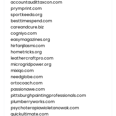
accountaudittaxcon.com
prymprint.com
sportkeeda.org
besttimespend.com
careandcure.biz
cogniyo.com
easymagazines.org
hirfanjilasmi.com
hometricks.org
leathercraftpro.com
microgridpower.org
mixiqo.com
needglobe.com
ortocoach.com
passionawe.com
pittsburghpaintingprofessionals.com
plumberryworks.com
psychoterapiawioletanowak.com
quickultimate.com