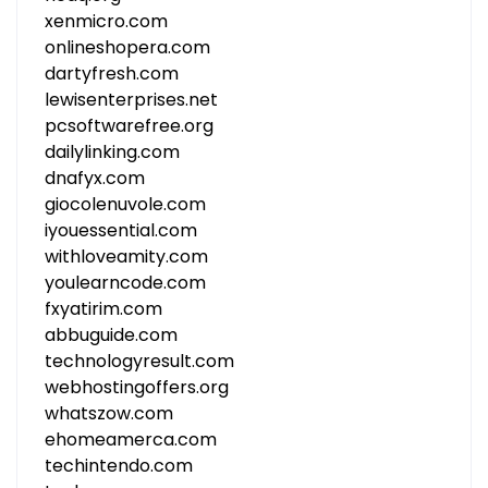
xenmicro.com
onlineshopera.com
dartyfresh.com
lewisenterprises.net
pcsoftwarefree.org
dailylinking.com
dnafyx.com
giocolenuvole.com
iyouessential.com
withloveamity.com
youlearncode.com
fxyatirim.com
abbuguide.com
technologyresult.com
webhostingoffers.org
whatszow.com
ehomeamerca.com
techintendo.com