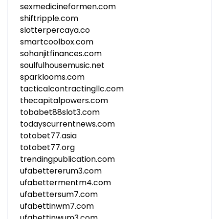
sexmedicineformen.com
shiftripple.com
slotterpercaya.co
smartcoolbox.com
sohanjitfinances.com
soulfulhousemusic.net
sparklooms.com
tacticalcontractingllc.com
thecapitalpowers.com
tobabet88slot3.com
todayscurrentnews.com
totobet77.asia
totobet77.org
trendingpublication.com
ufabettererum3.com
ufabettermentm4.com
ufabettersum7.com
ufabettinwm7.com
ufabettinwum3.com