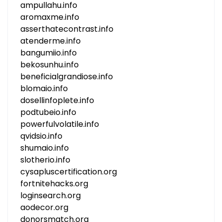
ampullahu.info
aromaxme.info
asserthatecontrast.info
atenderme.info
bangumiio.info
bekosunhu.info
beneficialgrandiose.info
blomaio.info
dosellinfoplete.info
podtubeio.info
powerfulvolatile.info
qvidsio.info
shumaio.info
slotherio.info
cysapluscertification.org
fortnitehacks.org
loginsearch.org
aodecor.org
donorsmatch.org