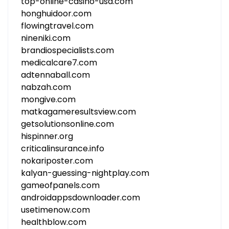
top-online-casino-usa.com
honghuidoor.com
flowingtravel.com
nineniki.com
brandiospecialists.com
medicalcare7.com
adtennaball.com
nabzah.com
mongive.com
matkagameresultsview.com
getsolutionsonline.com
hispinner.org
criticalinsurance.info
nokariposter.com
kalyan-guessing-nightplay.com
gameofpanels.com
androidappsdownloader.com
usetimenow.com
healthblow.com