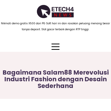
Skip
to
content
Nikmati demo gratis X500 dari PG Soft hari ini dan rasakan peluang menang besar
tanpa deposit. Slot gacor terbaik dengan RTP tinggi.
Bagaimana Salam88 Merevolusi
Industri Fashion dengan Desain
Sederhana