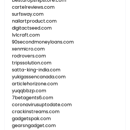
bestdropshipstore.com
cartelreviews.com
surfsway.com
nailartproduct.com
digitactseed.com
lvlcraft.com
90secondmoneyloans.com
xenmicro.com
rodrovers.com
tripssolution.com
satta-king-india.com
yukigassencanada.com
articlehorizone.com
yuqqbbzp.com
7betagents6.com
coronavirusuptodate.com
crackinstreams.com
gadgetspak.com
gearsngadget.com