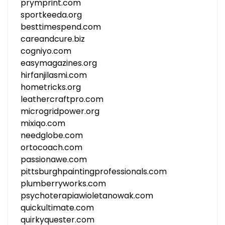
prymprint.com
sportkeeda.org
besttimespend.com
careandcure.biz
cogniyo.com
easymagazines.org
hirfanjilasmi.com
hometricks.org
leathercraftpro.com
microgridpower.org
mixiqo.com
needglobe.com
ortocoach.com
passionawe.com
pittsburghpaintingprofessionals.com
plumberryworks.com
psychoterapiawioletanowak.com
quickultimate.com
quirkyquester.com