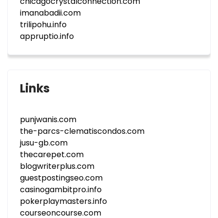
chicagocrystalconnection.com
imanabadii.com
trilipohu.info
appruptio.info
Links
punjwanis.com
the-parcs-clematiscondos.com
jusu-gb.com
thecarepet.com
blogwriterplus.com
guestpostingseo.com
casinogambitpro.info
pokerplaymasters.info
courseoncourse.com