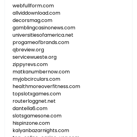
webfullform.com
allviddownload.com
decorsmag.com
gamblingcasinonews.com
universitiesofamerica.net
progameofbrands.com
qbreview.org
servicewueste.org
zippyrevs.com
matkanumbernow.com
myjobcirculars.com
healthmoreoverfitness.com
topslotxgames.com
routerloggnet.net
dantella6.com
slotsgamesone.com
hispinzone.com
kalyanbazarnights.com