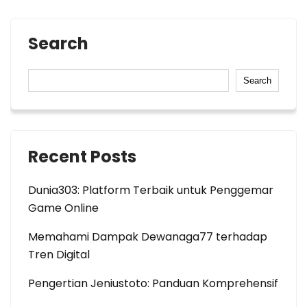
Search
Search
Recent Posts
Dunia303: Platform Terbaik untuk Penggemar
Game Online
Memahami Dampak Dewanaga77 terhadap
Tren Digital
Pengertian Jeniustoto: Panduan Komprehensif