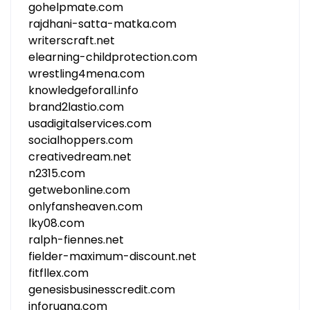
gohelpmate.com
rajdhani-satta-matka.com
writerscraft.net
elearning-childprotection.com
wrestling4mena.com
knowledgeforall.info
brand2lastio.com
usadigitalservices.com
socialhoppers.com
creativedream.net
n2315.com
getwebonline.com
onlyfansheaven.com
lky08.com
ralph-fiennes.net
fielder-maximum-discount.net
fitfllex.com
genesisbusinesscredit.com
inforuang.com