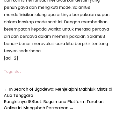
dan komitmen untuk menawarkan desain yang
penuh gaya dan mengikuti mode, Salam88
mendefinisikan ulang apa artinya berpakaian sopan
dalam lanskap mode saat ini. Dengan memberikan
kesempatan kepada wanita untuk merasa percaya
diri dan berdaya dalam memilih pakaian, Salam88
benar-benar merevolusi cara kita berpikir tentang
fesyen sederhana.
[ad_2]
Tags:
slot
Post
←
In Search of Ligadewa: Menjelajahi Makhluk Mistis di
Asia Tenggara
navigation
Bangkitnya 188bet: Bagaimana Platform Taruhan
Online Ini Mengubah Permainan
→