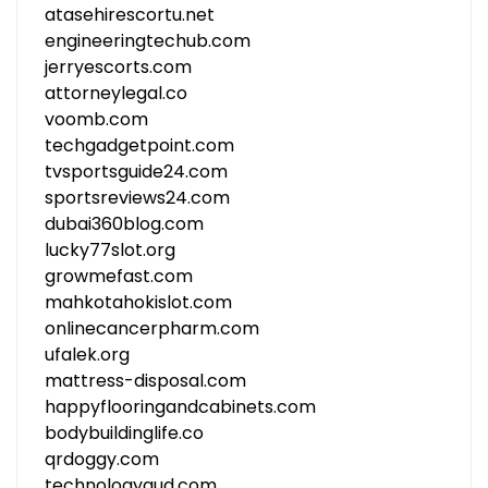
atasehirescortu.net
engineeringtechub.com
jerryescorts.com
attorneylegal.co
voomb.com
techgadgetpoint.com
tvsportsguide24.com
sportsreviews24.com
dubai360blog.com
lucky77slot.org
growmefast.com
mahkotahokislot.com
onlinecancerpharm.com
ufalek.org
mattress-disposal.com
happyflooringandcabinets.com
bodybuildinglife.co
qrdoggy.com
technologygud.com