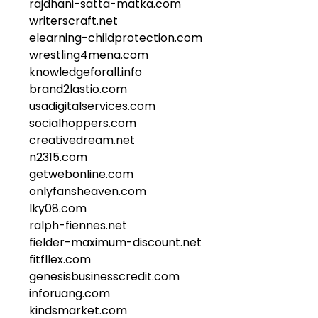
rajdhani-satta-matka.com
writerscraft.net
elearning-childprotection.com
wrestling4mena.com
knowledgeforall.info
brand2lastio.com
usadigitalservices.com
socialhoppers.com
creativedream.net
n2315.com
getwebonline.com
onlyfansheaven.com
lky08.com
ralph-fiennes.net
fielder-maximum-discount.net
fitfllex.com
genesisbusinesscredit.com
inforuang.com
kindsmarket.com