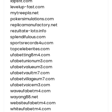
lapsfit.com
levelup-fast.com
mytreepla.net
pokersimulations.com
replicamanufactory.net
rezultate-loto.info
splendifulous.com
sportsrecords4u.com
topceleberites.com
ufabetting8m4.com
ufabetunionum3.com
ufabetvalueum3.com
ufabetvaultm7.com
ufabetvillageum7.com
ufabetvoicem3.com
waveufabetm4.com
wayang88.net
websiteufabetm4.com
whiteufabetm4.com