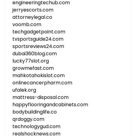
engineeringtechub.com
jerryescorts.com
attorneylegal.co
voomb.com
techgadgetpoint.com
tvsportsguide24.com
sportsreviews24.com
dubai360blog.com
lucky77slot.org
growmefast.com
mahkotahokislot.com
onlinecancerpharm.com
ufalek.org
mattress-disposal.com
happyflooringandcabinets.com
bodybuildinglife.co
qrdoggy.com
technologygud.com
realshocknews.com