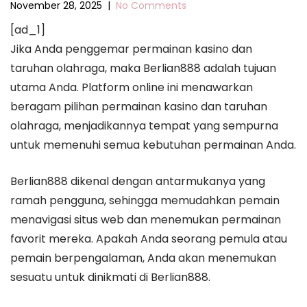
November 28, 2025
|
No Comments
[ad_1]
Jika Anda penggemar permainan kasino dan
taruhan olahraga, maka Berlian888 adalah tujuan
utama Anda. Platform online ini menawarkan
beragam pilihan permainan kasino dan taruhan
olahraga, menjadikannya tempat yang sempurna
untuk memenuhi semua kebutuhan permainan Anda.
Berlian888 dikenal dengan antarmukanya yang
ramah pengguna, sehingga memudahkan pemain
menavigasi situs web dan menemukan permainan
favorit mereka. Apakah Anda seorang pemula atau
pemain berpengalaman, Anda akan menemukan
sesuatu untuk dinikmati di Berlian888.