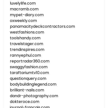
luvelylife.com
macramb.com
mypet-diary.com
oxweekly.com
panamacitydeckcontractors.com
westfashions.com
toolshandy.com
travelstager.com
trendinspires.com
rannyephul.com
reportradar360.com
swaggyfashion.com
taraftariumtv10.com
questionquery.com
bodybuildinglegend.com
brilliant-nails.com
dandr-photography.com
dokteroce.com
journal-francais.com