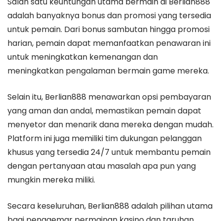
Salah satu keuntungan utama bermain di Berlian888
adalah banyaknya bonus dan promosi yang tersedia
untuk pemain. Dari bonus sambutan hingga promosi
harian, pemain dapat memanfaatkan penawaran ini
untuk meningkatkan kemenangan dan
meningkatkan pengalaman bermain game mereka.
Selain itu, Berlian888 menawarkan opsi pembayaran
yang aman dan andal, memastikan pemain dapat
menyetor dan menarik dana mereka dengan mudah.
Platform ini juga memiliki tim dukungan pelanggan
khusus yang tersedia 24/7 untuk membantu pemain
dengan pertanyaan atau masalah apa pun yang
mungkin mereka miliki.
Secara keseluruhan, Berlian888 adalah pilihan utama
bagi penggemar permainan kasino dan taruhan