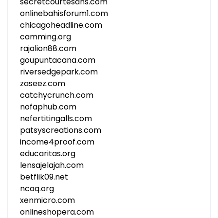
secretcourtesans.com
onlinebahisforum1.com
chicagoheadline.com
camming.org
rajalion88.com
goupuntacana.com
riversedgepark.com
zaseez.com
catchycrunch.com
nofaphub.com
nefertitingalls.com
patsyscreations.com
income4proof.com
educaritas.org
lensajelajah.com
betflik09.net
ncaq.org
xenmicro.com
onlineshopera.com