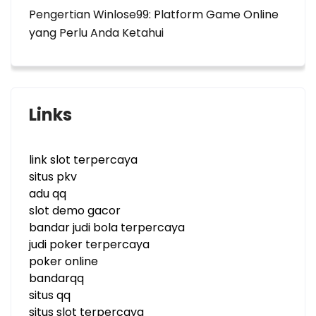
Pengertian Winlose99: Platform Game Online
yang Perlu Anda Ketahui
Links
link slot terpercaya
situs pkv
adu qq
slot demo gacor
bandar judi bola terpercaya
judi poker terpercaya
poker online
bandarqq
situs qq
situs slot terpercaya