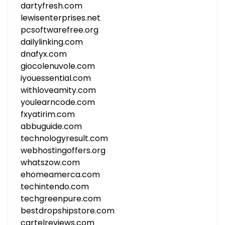
dartyfresh.com
lewisenterprises.net
pcsoftwarefree.org
dailylinking.com
dnafyx.com
giocolenuvole.com
iyouessential.com
withloveamity.com
youlearncode.com
fxyatirim.com
abbuguide.com
technologyresult.com
webhostingoffers.org
whatszow.com
ehomeamerca.com
techintendo.com
techgreenpure.com
bestdropshipstore.com
cartelreviews.com