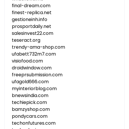
final-dream.com
finest-replica.net
gestioneinh.info
prosportdaily.net
salesinvest22.com
teseract.org
trendy-ama-shop.com
ufabett732m7.com
visiofood.com
droidwindow.com
freeprsubmission.com
ufagold666.com
myinteriorblog.com
bnewsindia.com
techiepick.com
bamzyshop.com
pondycars.com
techonfutures.com