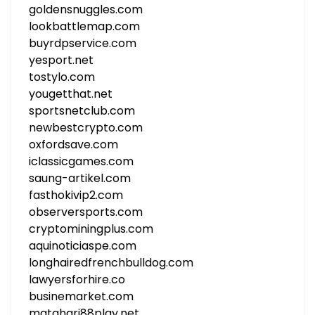
goldensnuggles.com
lookbattlemap.com
buyrdpservice.com
yesport.net
tostylo.com
yougetthat.net
sportsnetclub.com
newbestcrypto.com
oxfordsave.com
iclassicgames.com
saung-artikel.com
fasthokivip2.com
observersports.com
cryptominingplus.com
aquinoticiaspe.com
longhairedfrenchbulldog.com
lawyersforhire.co
businemarket.com
matahari88play.net