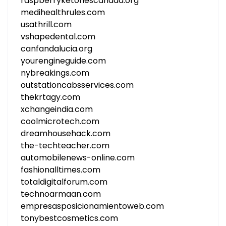
raspberryketonescanada.org
medihealthrules.com
usathrill.com
vshapedental.com
canfandalucia.org
yourengineguide.com
nybreakings.com
outstationcabsservices.com
thekrtagy.com
xchangeindia.com
coolmicrotech.com
dreamhousehack.com
the-techteacher.com
automobilenews-online.com
fashionalltimes.com
totaldigitalforum.com
technoarmaan.com
empresasposicionamientoweb.com
tonybestcosmetics.com