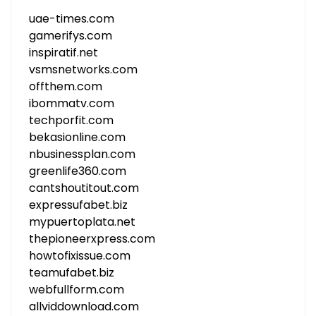
uae-times.com
gamerifys.com
inspiratif.net
vsmsnetworks.com
offthem.com
ibommatv.com
techporfit.com
bekasionline.com
nbusinessplan.com
greenlife360.com
cantshoutitout.com
expressufabet.biz
mypuertoplata.net
thepioneerxpress.com
howtofixissue.com
teamufabet.biz
webfullform.com
allviddownload.com