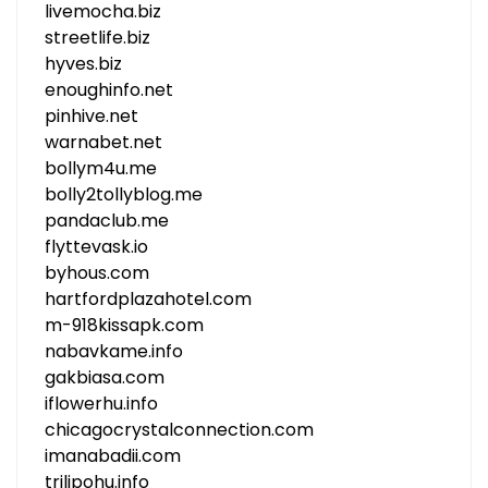
livemocha.biz
streetlife.biz
hyves.biz
enoughinfo.net
pinhive.net
warnabet.net
bollym4u.me
bolly2tollyblog.me
pandaclub.me
flyttevask.io
byhous.com
hartfordplazahotel.com
m-918kissapk.com
nabavkame.info
gakbiasa.com
iflowerhu.info
chicagocrystalconnection.com
imanabadii.com
trilipohu.info