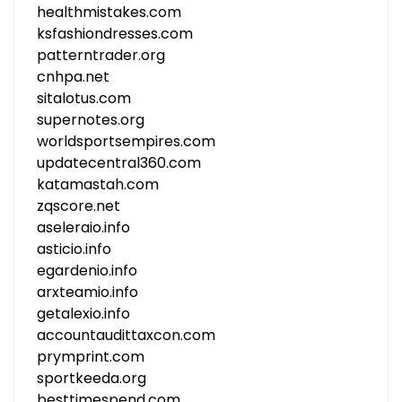
healthmistakes.com
ksfashiondresses.com
patterntrader.org
cnhpa.net
sitalotus.com
supernotes.org
worldsportsempires.com
updatecentral360.com
katamastah.com
zqscore.net
aseleraio.info
asticio.info
egardenio.info
arxteamio.info
getalexio.info
accountaudittaxcon.com
prymprint.com
sportkeeda.org
besttimespend.com