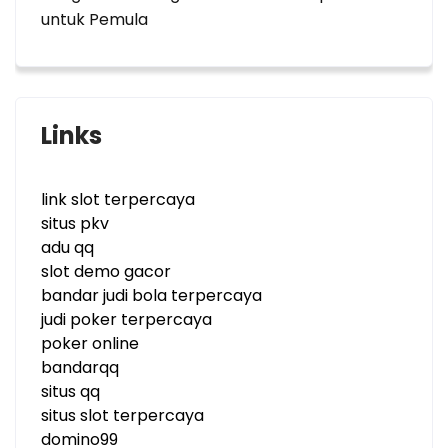
untuk Pemula
Links
link slot terpercaya
situs pkv
adu qq
slot demo gacor
bandar judi bola terpercaya
judi poker terpercaya
poker online
bandarqq
situs qq
situs slot terpercaya
domino99