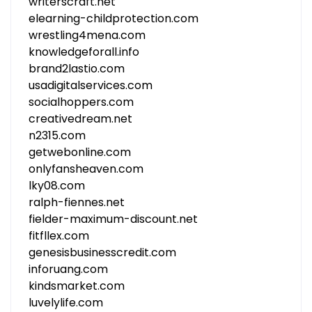
writerscraft.net
elearning-childprotection.com
wrestling4mena.com
knowledgeforall.info
brand2lastio.com
usadigitalservices.com
socialhoppers.com
creativedream.net
n2315.com
getwebonline.com
onlyfansheaven.com
lky08.com
ralph-fiennes.net
fielder-maximum-discount.net
fitfllex.com
genesisbusinesscredit.com
inforuang.com
kindsmarket.com
luvelylife.com