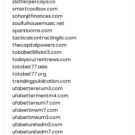
slotterpercaya.co
smartcoolbox.com
sohanjitfinances.com
soulfulhousemusic.net
sparklooms.com
tacticalcontractingllc.com
thecapitalpowers.com
tobabet88slot3.com
todayscurrentnews.com
totobet77.asia
totobet77.org
trendingpublication.com
ufabettererum3.com
ufabettermentm4.com
ufabettersum7.com
ufabettinwm7.com
ufabettinwum3.com
ufabetunitedm3.com
ufabetunitedm7.com