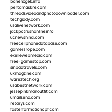
bahenxgek.info
pertamaskre.com
threadsvideoandphotodownloader.com
techgiddy.com
usalivenetwork.com
jackpotrushonline.info
ucnewshindi.com
freecellphonedatabase.com
gamersrope.com
exellewebmedia.com
free-gamestop.com
sinbadtravels.com
ukmagzine.com
wareztech.org
usabestnetwork.com
jessepinkmanoutfit.com
umailsend.com
retarys.com
fasterformationcpf.com