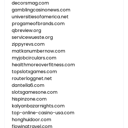
decorsmag.com
gamblingcasinonews.com
universitiesofamerica.net
progameofbrands.com
qbreview.org
servicewueste.org
zippyrevs.com
matkanumbernow.com
myjobcirculars.com
healthmoreoverfitness.com
topslotxgames.com
routerloggnet.net
dantella6.com
slotsgamesone.com
hispinzone.com
kalyanbazarnights.com
top-online-casino-usa.com
honghuidoor.com
flowingtravel.com