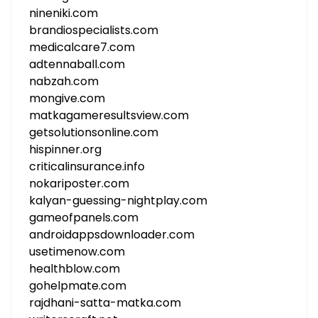
nineniki.com
brandiospecialists.com
medicalcare7.com
adtennaball.com
nabzah.com
mongive.com
matkagameresultsview.com
getsolutionsonline.com
hispinner.org
criticalinsurance.info
nokariposter.com
kalyan-guessing-nightplay.com
gameofpanels.com
androidappsdownloader.com
usetimenow.com
healthblow.com
gohelpmate.com
rajdhani-satta-matka.com