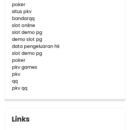
poker
situs pkv
bandarqq
slot online
slot demo pg
demo slot pg
data pengeluaran hk
slot demo pg
poker
pkv games
pkv
qq
pkv qq
Links