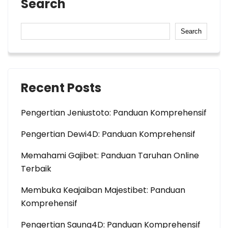
Search
Search
Recent Posts
Pengertian Jeniustoto: Panduan Komprehensif
Pengertian Dewi4D: Panduan Komprehensif
Memahami Gajibet: Panduan Taruhan Online
Terbaik
Membuka Keajaiban Majestibet: Panduan
Komprehensif
Pengertian Saung4D: Panduan Komprehensif