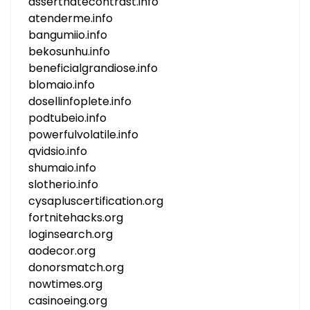
asserthatecontrast.info
atenderme.info
bangumiio.info
bekosunhu.info
beneficialgrandiose.info
blomaio.info
dosellinfoplete.info
podtubeio.info
powerfulvolatile.info
qvidsio.info
shumaio.info
slotherio.info
cysapluscertification.org
fortnitehacks.org
loginsearch.org
aodecor.org
donorsmatch.org
nowtimes.org
casinoeing.org