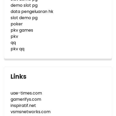
demo slot pg
data pengeluaran hk
slot demo pg
poker
pkv games
pkv
qq
pkv qq
Links
uae-times.com
gamerifys.com
inspiratif.net
vsmsnetworks.com