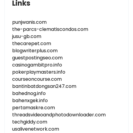
Links
punjwanis.com
the-parcs-clematiscondos.com
jusu-gb.com
thecarepet.com
blogwriterplus.com
guestpostingseo.com
casinogambitpro.info
pokerplaymasters.info
courseoncourse.com
bantinbatdongsan247.com
bahednog.info
bahenxgek.info
pertamaskre.com
threadsvideoandphotodownloader.com
techgiddy.com
usalivenetwork.com