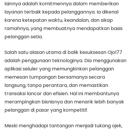
lainnya adalah komitmennya dalam memberikan
layanan terbaik kepada pelanggannya. Ia dikenal
karena ketepatan waktu, keandalan, dan sikap
ramahnya, yang membuatnya mendapatkan basis
pelanggan setia.
Salah satu alasan utama di balik kesuksesan Ojol77
adalah penggunaan teknologinya. Dia menggunakan
aplikasi seluler yang memungkinkan pelanggan
memesan tumpangan bersamanya secara
langsung, tanpa perantara, dan memastikan
transaksi lancar dan efisien. Hal ini membantunya
merampingkan bisnisnya dan menarik lebih banyak
pelanggan di pasar yang kompetitif.
Meski menghadapi tantangan menjadi tukang ojek,