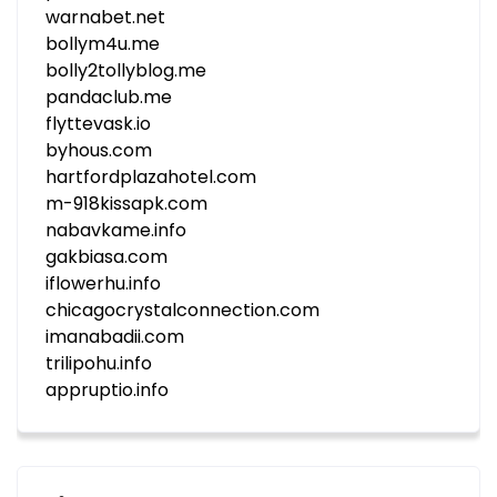
warnabet.net
bollym4u.me
bolly2tollyblog.me
pandaclub.me
flyttevask.io
byhous.com
hartfordplazahotel.com
m-918kissapk.com
nabavkame.info
gakbiasa.com
iflowerhu.info
chicagocrystalconnection.com
imanabadii.com
trilipohu.info
appruptio.info