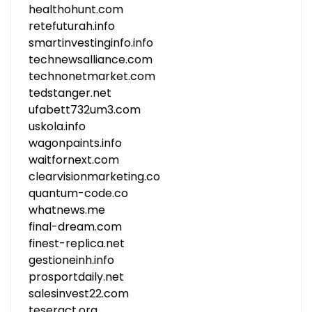
healthohunt.com
retefuturah.info
smartinvestinginfo.info
technewsalliance.com
technonetmarket.com
tedstanger.net
ufabett732um3.com
uskola.info
wagonpaints.info
waitfornext.com
clearvisionmarketing.co
quantum-code.co
whatnews.me
final-dream.com
finest-replica.net
gestioneinh.info
prosportdaily.net
salesinvest22.com
teseract.org