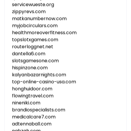
servicewueste.org
zippyrevs.com
matkanumbernow.com
myjobcirculars.com
healthmoreoverfitness.com
topslotxgames.com
routerloggnet.net
dantella6.com
slotsgamesone.com
hispinzone.com
kalyanbazarnights.com
top-online-casino-usa.com
honghuidoor.com
flowingtravel.com
nineniki.com
brandiospecialists.com
medicalcare7.com
adtennaball.com
nabzah.com