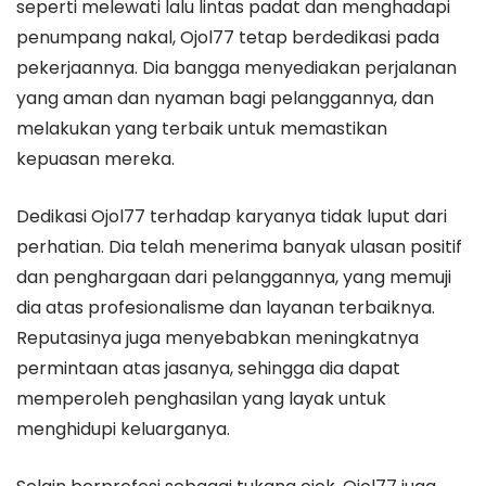
seperti melewati lalu lintas padat dan menghadapi
penumpang nakal, Ojol77 tetap berdedikasi pada
pekerjaannya. Dia bangga menyediakan perjalanan
yang aman dan nyaman bagi pelanggannya, dan
melakukan yang terbaik untuk memastikan
kepuasan mereka.
Dedikasi Ojol77 terhadap karyanya tidak luput dari
perhatian. Dia telah menerima banyak ulasan positif
dan penghargaan dari pelanggannya, yang memuji
dia atas profesionalisme dan layanan terbaiknya.
Reputasinya juga menyebabkan meningkatnya
permintaan atas jasanya, sehingga dia dapat
memperoleh penghasilan yang layak untuk
menghidupi keluarganya.