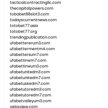
tacticalcontractingllc.com
thecapitalpowers.com
tobabet88slot3.com
todayscurrentnews.com
totobet77.asia
totobet77.org
trendingpublication.com
ufabettererum3.com
ufabettermentm4.com
ufabettersum7.com
ufabettinwm7.com
ufabettinwum3.com
ufabetunitedm3.com
ufabetunitedm7.com
ufabetuskedm7.com
ufabetutoredm3.com
ufabetutoredm7.com
ufabetvalleyum3.com
veloxview.com