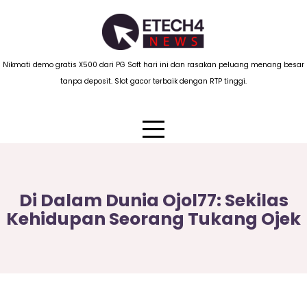
Skip
to
content
Nikmati demo gratis X500 dari PG Soft hari ini dan rasakan peluang menang besar
tanpa deposit. Slot gacor terbaik dengan RTP tinggi.
Di Dalam Dunia Ojol77: Sekilas
Kehidupan Seorang Tukang Ojek