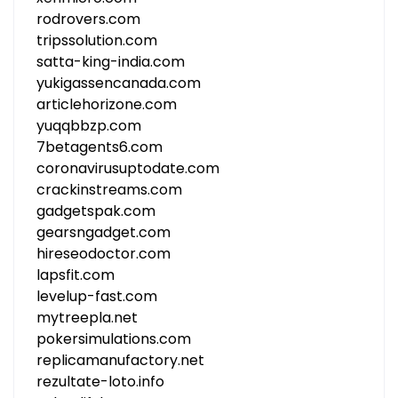
rodrovers.com
tripssolution.com
satta-king-india.com
yukigassencanada.com
articlehorizone.com
yuqqbbzp.com
7betagents6.com
coronavirusuptodate.com
crackinstreams.com
gadgetspak.com
gearsngadget.com
hireseodoctor.com
lapsfit.com
levelup-fast.com
mytreepla.net
pokersimulations.com
replicamanufactory.net
rezultate-loto.info