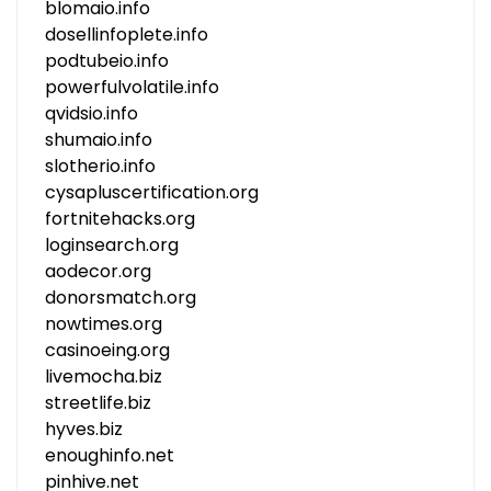
blomaio.info
dosellinfoplete.info
podtubeio.info
powerfulvolatile.info
qvidsio.info
shumaio.info
slotherio.info
cysapluscertification.org
fortnitehacks.org
loginsearch.org
aodecor.org
donorsmatch.org
nowtimes.org
casinoeing.org
livemocha.biz
streetlife.biz
hyves.biz
enoughinfo.net
pinhive.net