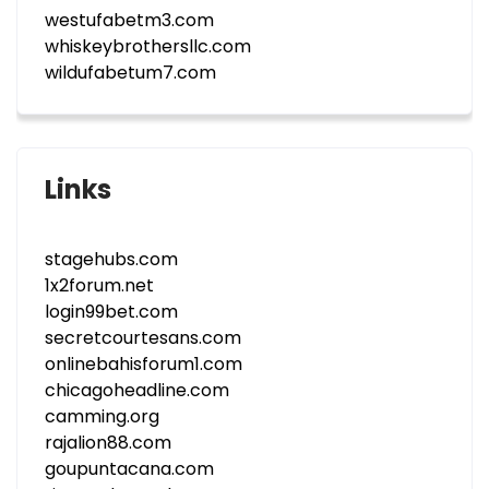
westufabetm3.com
whiskeybrothersllc.com
wildufabetum7.com
Links
stagehubs.com
1x2forum.net
login99bet.com
secretcourtesans.com
onlinebahisforum1.com
chicagoheadline.com
camming.org
rajalion88.com
goupuntacana.com