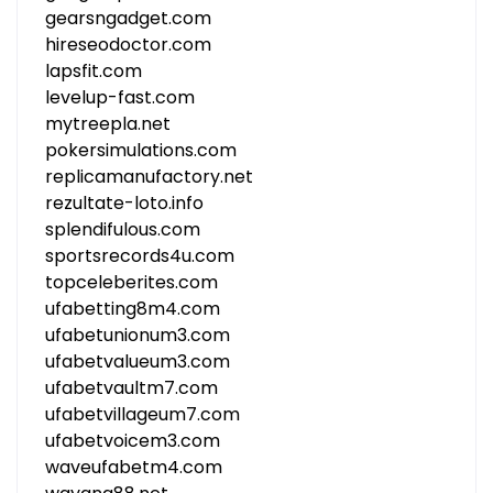
gearsngadget.com
hireseodoctor.com
lapsfit.com
levelup-fast.com
mytreepla.net
pokersimulations.com
replicamanufactory.net
rezultate-loto.info
splendifulous.com
sportsrecords4u.com
topceleberites.com
ufabetting8m4.com
ufabetunionum3.com
ufabetvalueum3.com
ufabetvaultm7.com
ufabetvillageum7.com
ufabetvoicem3.com
waveufabetm4.com