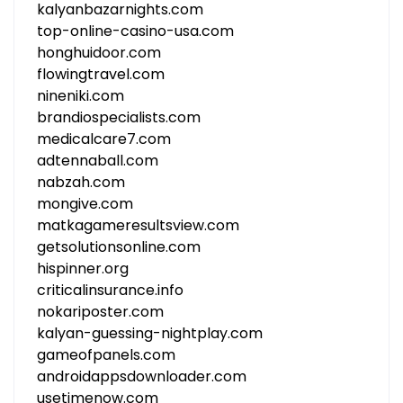
kalyanbazarnights.com
top-online-casino-usa.com
honghuidoor.com
flowingtravel.com
nineniki.com
brandiospecialists.com
medicalcare7.com
adtennaball.com
nabzah.com
mongive.com
matkagameresultsview.com
getsolutionsonline.com
hispinner.org
criticalinsurance.info
nokariposter.com
kalyan-guessing-nightplay.com
gameofpanels.com
androidappsdownloader.com
usetimenow.com