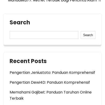
Mandalika77: Retret Terbaik bagi Pencinta Alam
→
Search
Search
Recent Posts
Pengertian Jeniustoto: Panduan Komprehensif
Pengertian Dewi4D: Panduan Komprehensif
Memahami Gajibet: Panduan Taruhan Online
Terbaik