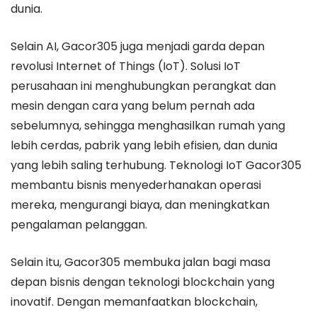
dunia.
Selain AI, Gacor305 juga menjadi garda depan
revolusi Internet of Things (IoT). Solusi IoT
perusahaan ini menghubungkan perangkat dan
mesin dengan cara yang belum pernah ada
sebelumnya, sehingga menghasilkan rumah yang
lebih cerdas, pabrik yang lebih efisien, dan dunia
yang lebih saling terhubung. Teknologi IoT Gacor305
membantu bisnis menyederhanakan operasi
mereka, mengurangi biaya, dan meningkatkan
pengalaman pelanggan.
Selain itu, Gacor305 membuka jalan bagi masa
depan bisnis dengan teknologi blockchain yang
inovatif. Dengan memanfaatkan blockchain,