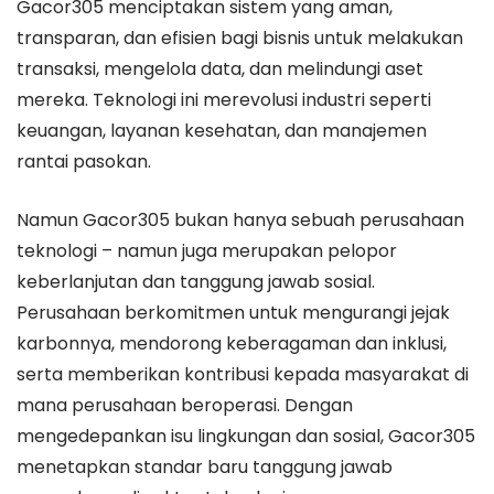
Gacor305 menciptakan sistem yang aman,
transparan, dan efisien bagi bisnis untuk melakukan
transaksi, mengelola data, dan melindungi aset
mereka. Teknologi ini merevolusi industri seperti
keuangan, layanan kesehatan, dan manajemen
rantai pasokan.
Namun Gacor305 bukan hanya sebuah perusahaan
teknologi – namun juga merupakan pelopor
keberlanjutan dan tanggung jawab sosial.
Perusahaan berkomitmen untuk mengurangi jejak
karbonnya, mendorong keberagaman dan inklusi,
serta memberikan kontribusi kepada masyarakat di
mana perusahaan beroperasi. Dengan
mengedepankan isu lingkungan dan sosial, Gacor305
menetapkan standar baru tanggung jawab