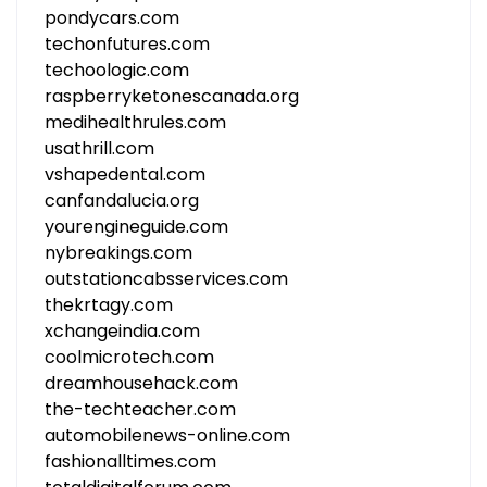
pondycars.com
techonfutures.com
techoologic.com
raspberryketonescanada.org
medihealthrules.com
usathrill.com
vshapedental.com
canfandalucia.org
yourengineguide.com
nybreakings.com
outstationcabsservices.com
thekrtagy.com
xchangeindia.com
coolmicrotech.com
dreamhousehack.com
the-techteacher.com
automobilenews-online.com
fashionalltimes.com