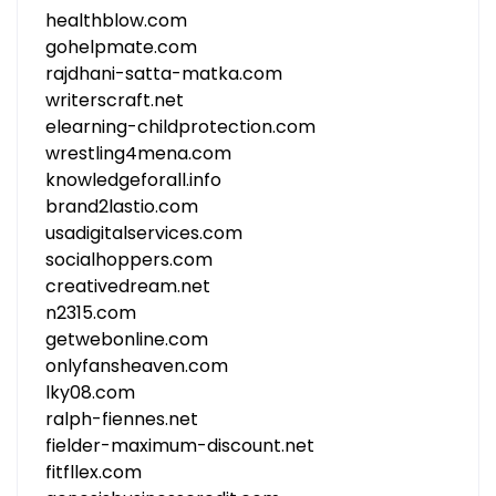
healthblow.com
gohelpmate.com
rajdhani-satta-matka.com
writerscraft.net
elearning-childprotection.com
wrestling4mena.com
knowledgeforall.info
brand2lastio.com
usadigitalservices.com
socialhoppers.com
creativedream.net
n2315.com
getwebonline.com
onlyfansheaven.com
lky08.com
ralph-fiennes.net
fielder-maximum-discount.net
fitfllex.com