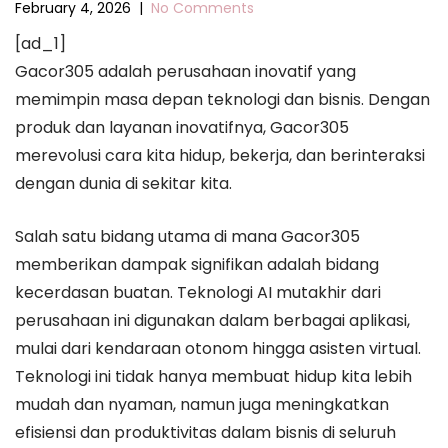
February 4, 2026
|
No Comments
[ad_1]
Gacor305 adalah perusahaan inovatif yang
memimpin masa depan teknologi dan bisnis. Dengan
produk dan layanan inovatifnya, Gacor305
merevolusi cara kita hidup, bekerja, dan berinteraksi
dengan dunia di sekitar kita.
Salah satu bidang utama di mana Gacor305
memberikan dampak signifikan adalah bidang
kecerdasan buatan. Teknologi AI mutakhir dari
perusahaan ini digunakan dalam berbagai aplikasi,
mulai dari kendaraan otonom hingga asisten virtual.
Teknologi ini tidak hanya membuat hidup kita lebih
mudah dan nyaman, namun juga meningkatkan
efisiensi dan produktivitas dalam bisnis di seluruh