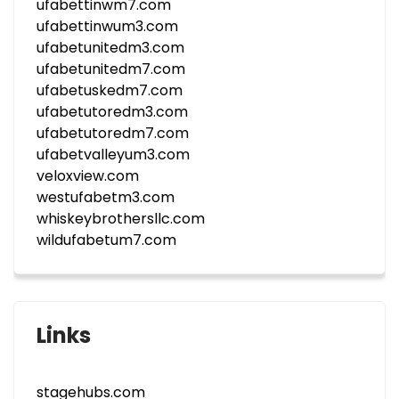
ufabettinwm7.com
ufabettinwum3.com
ufabetunitedm3.com
ufabetunitedm7.com
ufabetuskedm7.com
ufabetutoredm3.com
ufabetutoredm7.com
ufabetvalleyum3.com
veloxview.com
westufabetm3.com
whiskeybrothersllc.com
wildufabetum7.com
Links
stagehubs.com