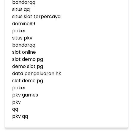
bandarqq
situs qq
situs slot terpercaya
domino99
poker
situs pkv
bandarqq
slot online
slot demo pg
demo slot pg
data pengeluaran hk
slot demo pg
poker
pkv games
pkv
qq
pkv qq