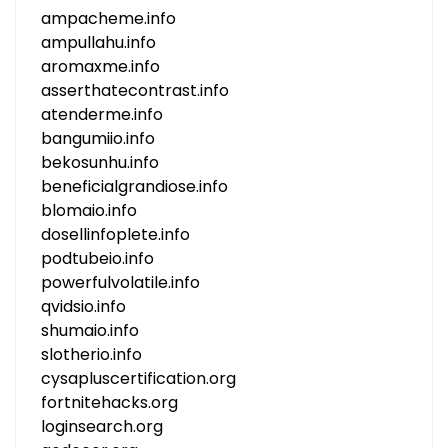
ampacheme.info
ampullahu.info
aromaxme.info
asserthatecontrast.info
atenderme.info
bangumiio.info
bekosunhu.info
beneficialgrandiose.info
blomaio.info
dosellinfoplete.info
podtubeio.info
powerfulvolatile.info
qvidsio.info
shumaio.info
slotherio.info
cysapluscertification.org
fortnitehacks.org
loginsearch.org