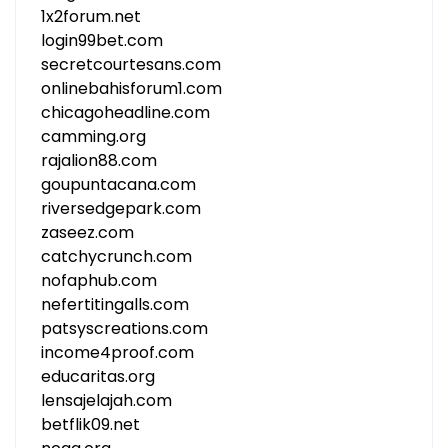
1x2forum.net
login99bet.com
secretcourtesans.com
onlinebahisforum1.com
chicagoheadline.com
camming.org
rajalion88.com
goupuntacana.com
riversedgepark.com
zaseez.com
catchycrunch.com
nofaphub.com
nefertitingalls.com
patsyscreations.com
income4proof.com
educaritas.org
lensajelajah.com
betflik09.net