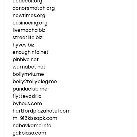
aodecor.org
donorsmatch.org
nowtimes.org
casinoeing.org
livemocha.biz
streetlife.biz
hyves.biz
enoughinfo.net
pinhive.net
warnabet.net
bollym4u.me
bolly2tollyblog.me
pandaclub.me
flyttevask.io
byhous.com
hartfordplazahotel.com
m-918kissapk.com
nabavkame.info
gakbiasa.com