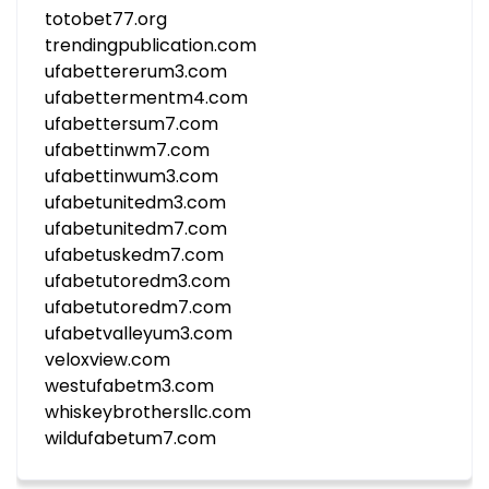
totobet77.org
trendingpublication.com
ufabettererum3.com
ufabettermentm4.com
ufabettersum7.com
ufabettinwm7.com
ufabettinwum3.com
ufabetunitedm3.com
ufabetunitedm7.com
ufabetuskedm7.com
ufabetutoredm3.com
ufabetutoredm7.com
ufabetvalleyum3.com
veloxview.com
westufabetm3.com
whiskeybrothersllc.com
wildufabetum7.com