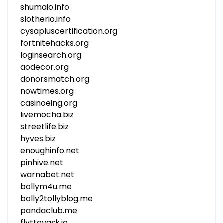
shumaio.info
slotherio.info
cysapluscertification.org
fortnitehacks.org
loginsearch.org
aodecor.org
donorsmatch.org
nowtimes.org
casinoeing.org
livemocha.biz
streetlife.biz
hyves.biz
enoughinfo.net
pinhive.net
warnabet.net
bollym4u.me
bolly2tollyblog.me
pandaclub.me
flyttevask.io