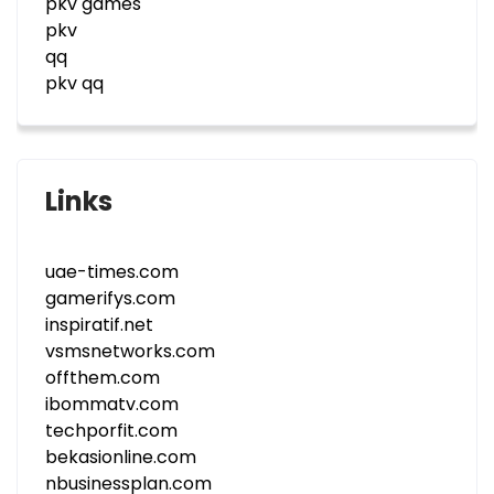
pkv games
pkv
qq
pkv qq
Links
uae-times.com
gamerifys.com
inspiratif.net
vsmsnetworks.com
offthem.com
ibommatv.com
techporfit.com
bekasionline.com
nbusinessplan.com