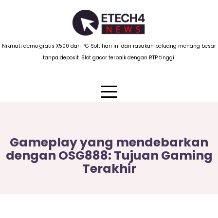
Skip
to
content
Nikmati demo gratis X500 dari PG Soft hari ini dan rasakan peluang menang besar
tanpa deposit. Slot gacor terbaik dengan RTP tinggi.
Gameplay yang mendebarkan
dengan OSG888: Tujuan Gaming
Terakhir