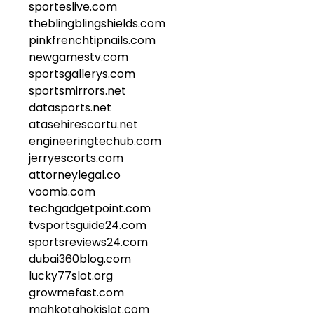
sporteslive.com
theblingblingshields.com
pinkfrenchtipnails.com
newgamestv.com
sportsgallerys.com
sportsmirrors.net
datasports.net
atasehirescortu.net
engineeringtechub.com
jerryescorts.com
attorneylegal.co
voomb.com
techgadgetpoint.com
tvsportsguide24.com
sportsreviews24.com
dubai360blog.com
lucky77slot.org
growmefast.com
mahkotahokislot.com