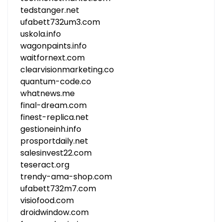
tedstanger.net
ufabett732um3.com
uskola.info
wagonpaints.info
waitfornext.com
clearvisionmarketing.co
quantum-code.co
whatnews.me
final-dream.com
finest-replica.net
gestioneinh.info
prosportdaily.net
salesinvest22.com
teseract.org
trendy-ama-shop.com
ufabett732m7.com
visiofood.com
droidwindow.com