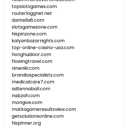
topslotxgames.com
routerloggnet.net
dantella6.com
slotsgamesone.com
hispinzone.com
kalyanbazarnights.com
top-online-casino-usa.com
honghuidoor.com
flowingtravel.com
nineniki.com
brandiospecialists.com
medicalcare7.com
adtennaball.com
nabzah.com
mongive.com
matkagameresultsview.com
getsolutionsonline.com
hispinner.org