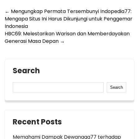
Post
←
Mengungkap Permata Tersembunyi Indopedia77:
Mengapa Situs Ini Harus Dikunjungi untuk Penggemar
navigation
Indonesia
HBC69: Melestarikan Warisan dan Memberdayakan
Generasi Masa Depan
→
Search
Search
Recent Posts
Memahami Dampak Dewanaga77 terhadap