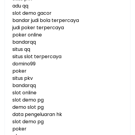
adu qq
slot demo gacor
bandar judi bola terpercaya
judi poker terpercaya
poker online
bandarqq
situs qq
situs slot terpercaya
domino99
poker
situs pkv
bandarqq
slot online
slot demo pg
demo slot pg
data pengeluaran hk
slot demo pg
poker