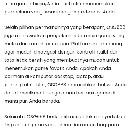
atau gamer biasa, Anda pasti akan menemukan
permainan yang sesuai dengan preferensi Anda.
Selain pilihan permainannya yang beragam, OSG888
juga menawarkan pengalaman bermain game yang
mulus dan ramah pengguna. Platform ini dirancang
agar mudah dinavigasi, dengan kontrol intuitif dan
tata letak bersih yang membuatnya mudah untuk
menemukan game favorit Anda. Apakah Anda
bermain di komputer desktop, laptop, atau
perangkat seluler, OSG888 memastikan bahwa Anda
dapat menikmati pengalaman bermain game di
mana pun Anda berada.
Selain itu, OSG888 berkomitmen untuk menyediakan
lingkungan game yang aman dan aman bagi para