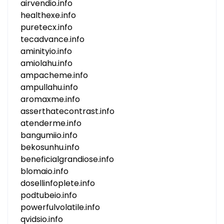
airvendio.info
healthexe.info
puretecx.info
tecadvance.info
aminityio.info
amiolahu.info
ampacheme.info
ampullahu.info
aromaxme.info
asserthatecontrast.info
atenderme.info
bangumiio.info
bekosunhu.info
beneficialgrandiose.info
blomaio.info
dosellinfoplete.info
podtubeio.info
powerfulvolatile.info
qvidsio.info