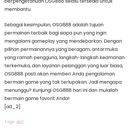
berpengetahuan OSG888 selalu tersedia untuk
membantu.
Sebagai kesimpulan, OSG888 adalah tujuan
permainan terbaik bagi siapa pun yang ingin
mengalami gameplay yang mendebarkan. Dengan
pilihan permainannya yang beragam, antarmuka
yang ramah pengguna, langkah-langkah keamanan
terkemuka, dan layanan pelanggan yang luar biasa,
OSG888 pasti akan memberi Anda pengalaman
bermain game yang tak terlupakan. Jadi mengapa
menunggu? Kunjungi OSG888 hari ini dan mulailah
bermain game favorit Anda!
[ad_2]
Tags:
slot