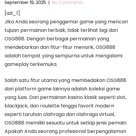
September 19, 2025
|
No Comments
[ad_1]
Jika Anda seorang penggemar game yang mencari
tujuan permainan terbaik, tidak terlihat lagi dari
OSG888. Dengan berbagai permainan yang
mendebarkan dan fitur-fitur menarik, OSG888
adalah tempat yang sempurna untuk mengalami
gameplay terkemuka.
Salah satu fitur utama yang membedakan OSG888
dari platform game lainnya adalah koleksi game
yang luas. Dari permainan kasino klasik seperti slot,
blackjack, dan roulette hingga favorit modern
seperti taruhan olahraga dan olahraga virtual,
OSG888 memiliki sesuatu untuk setiap jenis pemain.
Apakah Anda seorang profesional berpengalaman