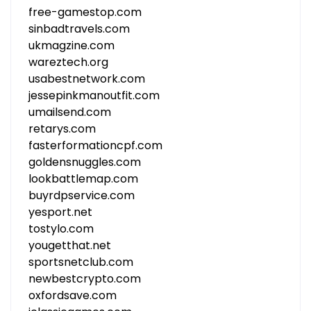
free-gamestop.com
sinbadtravels.com
ukmagzine.com
wareztech.org
usabestnetwork.com
jessepinkmanoutfit.com
umailsend.com
retarys.com
fasterformationcpf.com
goldensnuggles.com
lookbattlemap.com
buyrdpservice.com
yesport.net
tostylo.com
yougetthat.net
sportsnetclub.com
newbestcrypto.com
oxfordsave.com