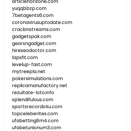
articlehorizone.com
yuqqbbzp.com
7betagents6.com
coronavirusuptodate.com
crackinstreams.com
gadgetspak.com
gearsngadget.com
hireseodoctor.com
lapsfit.com
levelup-fast.com
mytreepla.net
pokersimulations.com
replicamanufactory.net
rezultate-loto.info
splendifulous.com
sportsrecords4u.com
topceleberites.com
ufabetting8m4.com
ufabetunionum3.com