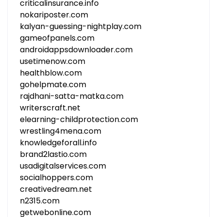
criticalinsurance.info
nokariposter.com
kalyan-guessing-nightplay.com
gameofpanels.com
androidappsdownloader.com
usetimenow.com
healthblow.com
gohelpmate.com
rajdhani-satta-matka.com
writerscraft.net
elearning-childprotection.com
wrestling4mena.com
knowledgeforall.info
brand2lastio.com
usadigitalservices.com
socialhoppers.com
creativedream.net
n2315.com
getwebonline.com