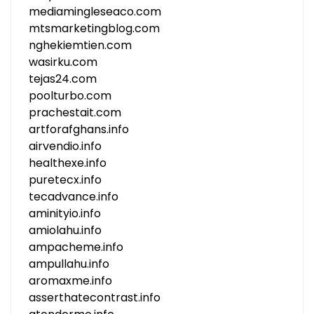
mediamingleseaco.com
mtsmarketingblog.com
nghekiemtien.com
wasirku.com
tejas24.com
poolturbo.com
prachestait.com
artforafghans.info
airvendio.info
healthexe.info
puretecx.info
tecadvance.info
aminityio.info
amiolahu.info
ampacheme.info
ampullahu.info
aromaxme.info
asserthatecontrast.info