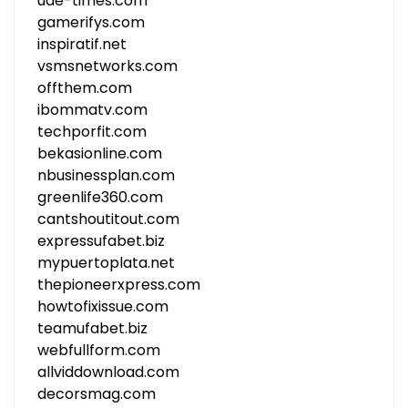
uae-times.com
gamerifys.com
inspiratif.net
vsmsnetworks.com
offthem.com
ibommatv.com
techporfit.com
bekasionline.com
nbusinessplan.com
greenlife360.com
cantshoutitout.com
expressufabet.biz
mypuertoplata.net
thepioneerxpress.com
howtofixissue.com
teamufabet.biz
webfullform.com
allviddownload.com
decorsmag.com