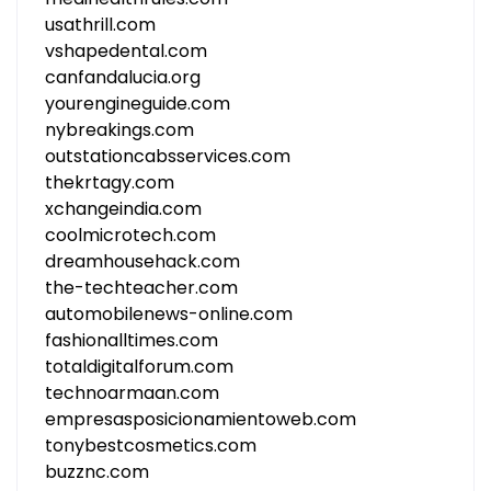
usathrill.com
vshapedental.com
canfandalucia.org
yourengineguide.com
nybreakings.com
outstationcabsservices.com
thekrtagy.com
xchangeindia.com
coolmicrotech.com
dreamhousehack.com
the-techteacher.com
automobilenews-online.com
fashionalltimes.com
totaldigitalforum.com
technoarmaan.com
empresasposicionamientoweb.com
tonybestcosmetics.com
buzznc.com