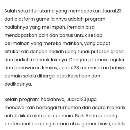
Salah satu fitur utama yang membedakan Juara123
dari platform game lainnya adalah program
hadiahnya yang melimpah. Pemain bisa
mendapatkan poin dan bonus untuk setiap
permainan yang mereka mainkan, yang dapat
ditukarkan dengan hadiah uang tunai, putaran gratis,
dan hadiah menarik lainnya. Dengan promosi reguler
dan penawaran khusus, Juara123 memastikan bahwa
pemain selalu dihargai atas kesetiaan dan
dedikasinya.
Selain program hadiahnya, Juara123 juga
menawarkan berbagai turnamen dan acara menarik
untuk diikuti oleh para pemain. Baik Anda seorang
profesional berpengalaman atau gamer biasa, selalu