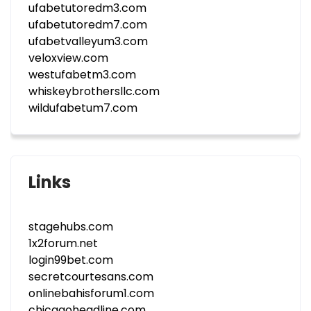
ufabetutoredm3.com
ufabetutoredm7.com
ufabetvalleyum3.com
veloxview.com
westufabetm3.com
whiskeybrothersllc.com
wildufabetum7.com
Links
stagehubs.com
1x2forum.net
login99bet.com
secretcourtesans.com
onlinebahisforum1.com
chicagoheadline.com