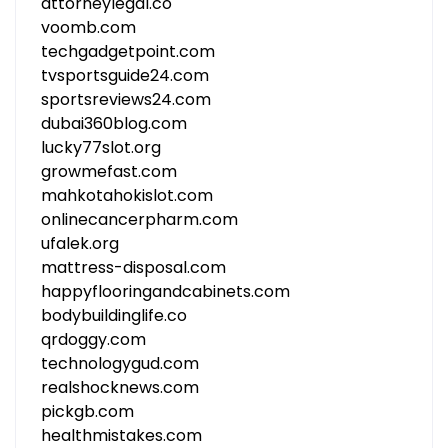
attorneylegal.co
voomb.com
techgadgetpoint.com
tvsportsguide24.com
sportsreviews24.com
dubai360blog.com
lucky77slot.org
growmefast.com
mahkotahokislot.com
onlinecancerpharm.com
ufalek.org
mattress-disposal.com
happyflooringandcabinets.com
bodybuildinglife.co
qrdoggy.com
technologygud.com
realshocknews.com
pickgb.com
healthmistakes.com