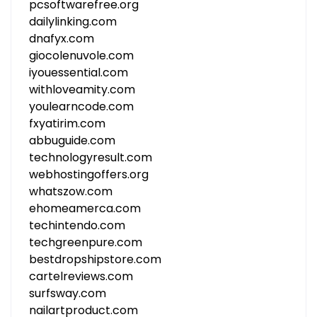
pcsoftwarefree.org
dailylinking.com
dnafyx.com
giocolenuvole.com
iyouessential.com
withloveamity.com
youlearncode.com
fxyatirim.com
abbuguide.com
technologyresult.com
webhostingoffers.org
whatszow.com
ehomeamerca.com
techintendo.com
techgreenpure.com
bestdropshipstore.com
cartelreviews.com
surfsway.com
nailartproduct.com