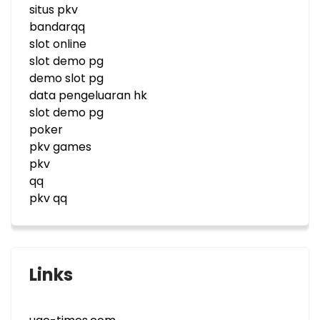
situs pkv
bandarqq
slot online
slot demo pg
demo slot pg
data pengeluaran hk
slot demo pg
poker
pkv games
pkv
qq
pkv qq
Links