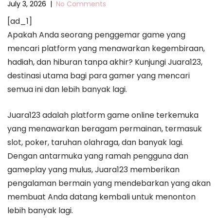
July 3, 2026
|
No Comments
[ad_1]
Apakah Anda seorang penggemar game yang
mencari platform yang menawarkan kegembiraan,
hadiah, dan hiburan tanpa akhir? Kunjungi Juara123,
destinasi utama bagi para gamer yang mencari
semua ini dan lebih banyak lagi.
Juara123 adalah platform game online terkemuka
yang menawarkan beragam permainan, termasuk
slot, poker, taruhan olahraga, dan banyak lagi.
Dengan antarmuka yang ramah pengguna dan
gameplay yang mulus, Juara123 memberikan
pengalaman bermain yang mendebarkan yang akan
membuat Anda datang kembali untuk menonton
lebih banyak lagi.