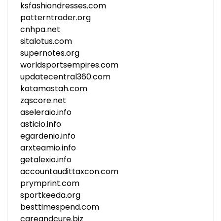
ksfashiondresses.com
patterntrader.org
cnhpa.net
sitalotus.com
supernotes.org
worldsportsempires.com
updatecentral360.com
katamastah.com
zqscore.net
aseleraio.info
asticio.info
egardenio.info
arxteamio.info
getalexio.info
accountaudittaxcon.com
prymprint.com
sportkeeda.org
besttimespend.com
careandcure.biz