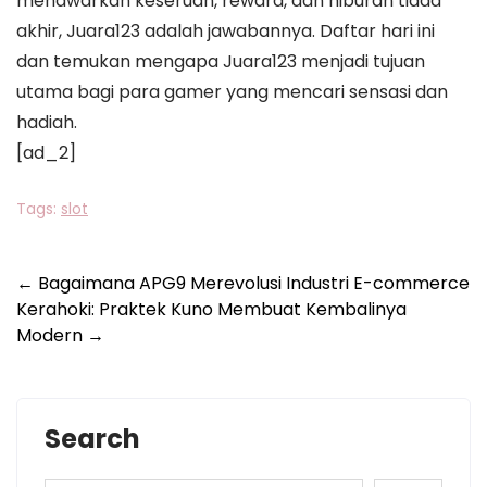
menawarkan keseruan, reward, dan hiburan tiada
akhir, Juara123 adalah jawabannya. Daftar hari ini
dan temukan mengapa Juara123 menjadi tujuan
utama bagi para gamer yang mencari sensasi dan
hadiah.
[ad_2]
Tags:
slot
Post
←
Bagaimana APG9 Merevolusi Industri E-commerce
Kerahoki: Praktek Kuno Membuat Kembalinya
navigation
Modern
→
Search