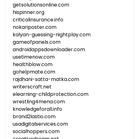
getsolutionsonline.com
hispinner.org
criticalinsurance.info
nokariposter.com
kalyan-guessing-nightplay.com
gameofpanels.com
androidappsdownloader.com
usetimenow.com
healthblow.com
gohelpmate.com
rajdhani-satta-matka.com
writerscraft.net
elearning-childprotection.com
wrestling4mena.com
knowledgeforall.info
brand2lastio.com
usadigitalservices.com
socialhoppers.com
creativedream.net