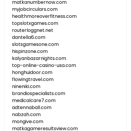
matkanumbernow.com
myjobcirculars.com
healthmoreoverfitness.com
topslotxgames.com
routerloggnet.net
dantella6.com
slotsgamesone.com
hispinzone.com
kalyanbazarnights.com
top-online-casino-usa.com
honghuidoor.com
flowingtravel.com
nineniki.com
brandiospecialists.com
medicalcare7.com
adtennaball.com
nabzah.com
mongive.com
matkagameresultsview.com