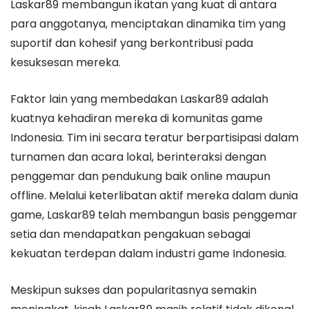
Laskar89 membangun ikatan yang kuat di antara
para anggotanya, menciptakan dinamika tim yang
suportif dan kohesif yang berkontribusi pada
kesuksesan mereka.
Faktor lain yang membedakan Laskar89 adalah
kuatnya kehadiran mereka di komunitas game
Indonesia. Tim ini secara teratur berpartisipasi dalam
turnamen dan acara lokal, berinteraksi dengan
penggemar dan pendukung baik online maupun
offline. Melalui keterlibatan aktif mereka dalam dunia
game, Laskar89 telah membangun basis penggemar
setia dan mendapatkan pengakuan sebagai
kekuatan terdepan dalam industri game Indonesia.
Meskipun sukses dan popularitasnya semakin