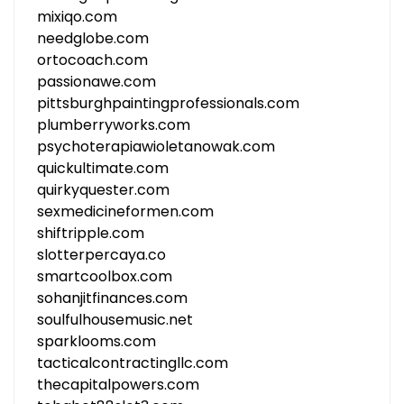
mixiqo.com
needglobe.com
ortocoach.com
passionawe.com
pittsburghpaintingprofessionals.com
plumberryworks.com
psychoterapiawioletanowak.com
quickultimate.com
quirkyquester.com
sexmedicineformen.com
shiftripple.com
slotterpercaya.co
smartcoolbox.com
sohanjitfinances.com
soulfulhousemusic.net
sparklooms.com
tacticalcontractingllc.com
thecapitalpowers.com