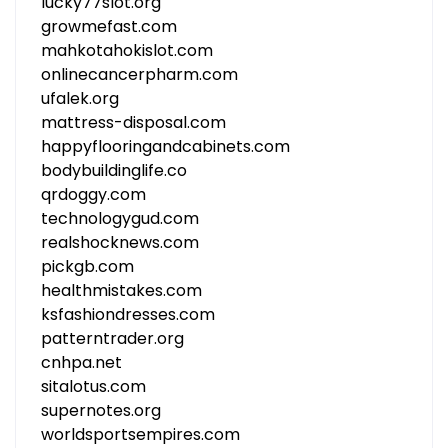
lucky77slot.org
growmefast.com
mahkotahokislot.com
onlinecancerpharm.com
ufalek.org
mattress-disposal.com
happyflooringandcabinets.com
bodybuildinglife.co
qrdoggy.com
technologygud.com
realshocknews.com
pickgb.com
healthmistakes.com
ksfashiondresses.com
patterntrader.org
cnhpa.net
sitalotus.com
supernotes.org
worldsportsempires.com