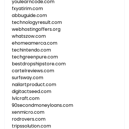
youlearncode.com
fxyatirim.com
abbuguide.com
technologyresult.com
webhostingoffers.org
whatszow.com
ehomeamerca.com
techintendo.com
techgreenpure.com
bestdropshipstore.com
cartelreviews.com
surfsway.com
nailartproduct.com
digitactseed.com
lvlcraft.com
90secondmoneyloans.com
xenmicro.com
rodrovers.com
tripssolution.com