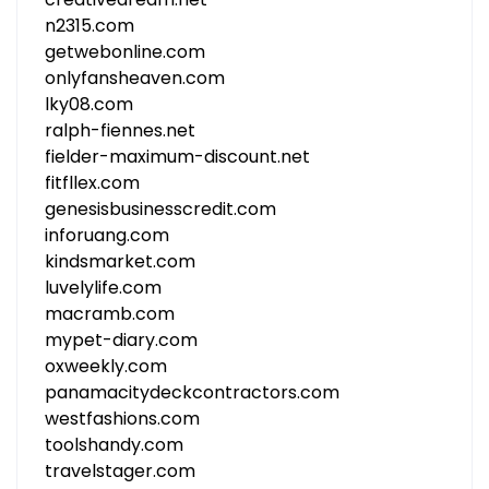
n2315.com
getwebonline.com
onlyfansheaven.com
lky08.com
ralph-fiennes.net
fielder-maximum-discount.net
fitfllex.com
genesisbusinesscredit.com
inforuang.com
kindsmarket.com
luvelylife.com
macramb.com
mypet-diary.com
oxweekly.com
panamacitydeckcontractors.com
westfashions.com
toolshandy.com
travelstager.com