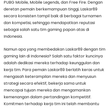
PUBG Mobile, Mobile Legends, dan Free Fire. Dengan
deretan pemain berkemampuan tinggi, Laskar89
secara konsisten tampil baik di berbagai turnamen
dan kompetisi, sehingga mendapatkan reputasi
sebagai salah satu tim gaming papan atas di
Indonesia.
Namun apa yang membedakan Laskar89 dengan tim
gaming lain di Indonesia? Salah satu faktor kuncinya
adalah dedikasi mereka terhadap keunggulan dan
kerja tim. Para pemain Laskar89 berlatih keras untuk
mengasah keterampilan mereka dan menyusun
strategi secara efektif, bekerja sama untuk
mencapai tujuan mereka dan mengamankan
kemenangan dalam pertandingan kompetitif.
Komitmen terhadap kerja tim ini telah membantu