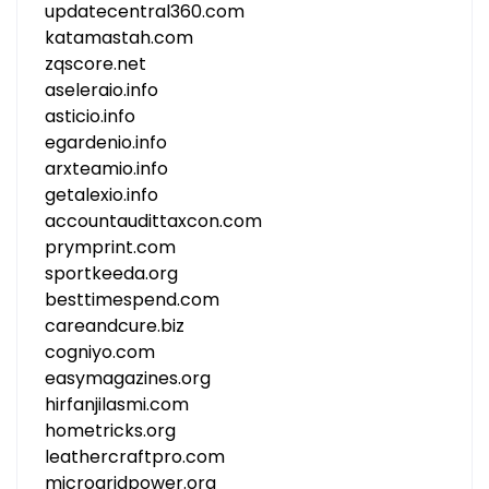
updatecentral360.com
katamastah.com
zqscore.net
aseleraio.info
asticio.info
egardenio.info
arxteamio.info
getalexio.info
accountaudittaxcon.com
prymprint.com
sportkeeda.org
besttimespend.com
careandcure.biz
cogniyo.com
easymagazines.org
hirfanjilasmi.com
hometricks.org
leathercraftpro.com
microgridpower.org