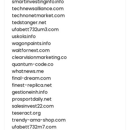
smartinvestinginfo.info
technewsalliance.com
technonetmarket.com
tedstanger.net
ufabett732um3.com
uskola.info
wagonpaints.info
waitfornext.com
clearvisionmarketing.co
quantum-code.co
whatnews.me
final-dream.com
finest-replica.net
gestioneinh.info
prosportdaily.net
salesinvest22.com
teseract.org
trendy-ama-shop.com
ufabett732m7.com