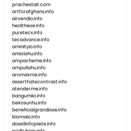
prachestait.com
artforafghans.info
airvendio.info
healthexe.info
puretecx.info
tecadvance.info
aminityio.info
amiolahu.info
ampacheme.info
ampullahu.info
aromaxme.info
asserthatecontrast.info
atenderme.info
bangumiio.info
bekosunhu.info
beneficialgrandiose.info
blomaio.info
dosellinfoplete.info
podtubeio.info