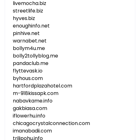
livemocha.biz
streetlife.biz
hyves.biz
enoughinfo.net
pinhive.net
warnabet.net
bollym4u.me
bolly2tollyblog.me
pandaclub.me
flyttevask.io
byhous.com
hartfordplazahotel.com
m-918kissapk.com
nabavkame.info
gakbiasa.com
iflowerhu.info
chicagocrystalconnection.com
imanabadii.com
trilipohu.info