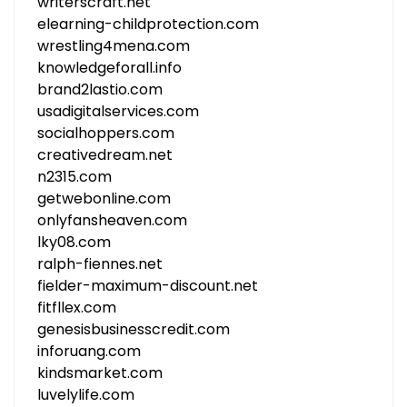
writerscraft.net
elearning-childprotection.com
wrestling4mena.com
knowledgeforall.info
brand2lastio.com
usadigitalservices.com
socialhoppers.com
creativedream.net
n2315.com
getwebonline.com
onlyfansheaven.com
lky08.com
ralph-fiennes.net
fielder-maximum-discount.net
fitfllex.com
genesisbusinesscredit.com
inforuang.com
kindsmarket.com
luvelylife.com