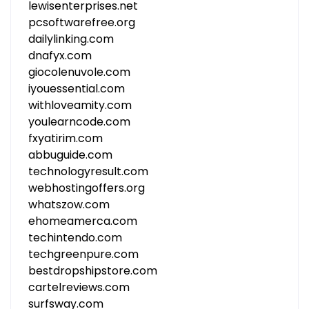
lewisenterprises.net
pcsoftwarefree.org
dailylinking.com
dnafyx.com
giocolenuvole.com
iyouessential.com
withloveamity.com
youlearncode.com
fxyatirim.com
abbuguide.com
technologyresult.com
webhostingoffers.org
whatszow.com
ehomeamerca.com
techintendo.com
techgreenpure.com
bestdropshipstore.com
cartelreviews.com
surfsway.com