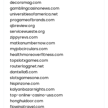
decorsmag.com
gamblingcasinonews.com
universitiesofamerica.net
progameofbrands.com
qbreview.org
servicewueste.org
zippyrevs.com
matkanumbernow.com
myjobcirculars.com
healthmoreoverfitness.com
topslotxgames.com
routerloggnet.net
dantella6.com
slotsgamesone.com
hispinzone.com
kalyanbazarnights.com
top-online-casino-usa.com
honghuidoor.com
flowingtravel.com