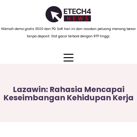
Skip
to
content
Nikmati demo gratis X500 dari PG Soft hari ini dan rasakan peluang menang besar
tanpa deposit. Slot gacor terbaik dengan RTP tinggi.
Lazawin: Rahasia Mencapai
Keseimbangan Kehidupan Kerja