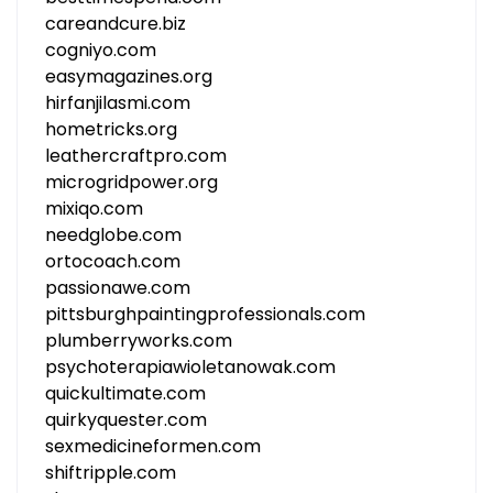
careandcure.biz
cogniyo.com
easymagazines.org
hirfanjilasmi.com
hometricks.org
leathercraftpro.com
microgridpower.org
mixiqo.com
needglobe.com
ortocoach.com
passionawe.com
pittsburghpaintingprofessionals.com
plumberryworks.com
psychoterapiawioletanowak.com
quickultimate.com
quirkyquester.com
sexmedicineformen.com
shiftripple.com