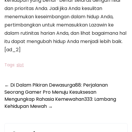
kehidupan yang benar-benar selaras dengan nilai
dan prioritas Anda. Jadi jika Anda kesulitan
menemukan keseimbangan dalam hidup Anda,
pertimbangkan untuk memasukkan Lazawin ke
dalam rutinitas harian Anda, dan lihat bagaimana hal
itu dapat mengubah hidup Anda menjadi lebih baik.
[ad_2]
Tags:
slot
Post
←
Di Dalam Pikiran Dewasurga88: Perjalanan
Seorang Gamer Pro Menuju Kesuksesan
navigation
Mengungkap Rahasia Kemewahan333: Lambang
Kehidupan Mewah
→