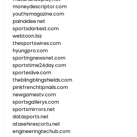
moneydescriptor.com
youthsmagazine.com
painaidee.net
sportsdarkest.com
webtoon.biz
thesportswires.com
hyungpro.com
sportingnewsnet.com
sportstime24day.com
sporteslive.com
theblingblingshields.com
pinkfrenchtipnails.com
newgamestv.com
sportsgallerys.com
sportsmirrors.net
datasports.net
atasehirescortu.net
engineeringtechub.com