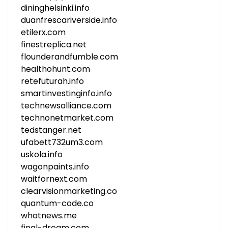
dininghelsinki.info
duanfrescariverside.info
etilerx.com
finestreplica.net
flounderandfumble.com
healthohunt.com
retefuturah.info
smartinvestinginfo.info
technewsalliance.com
technonetmarket.com
tedstanger.net
ufabett732um3.com
uskola.info
wagonpaints.info
waitfornext.com
clearvisionmarketing.co
quantum-code.co
whatnews.me
final-dream.com