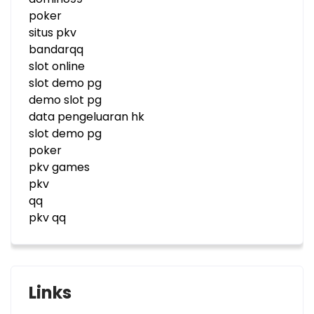
poker
situs pkv
bandarqq
slot online
slot demo pg
demo slot pg
data pengeluaran hk
slot demo pg
poker
pkv games
pkv
qq
pkv qq
Links