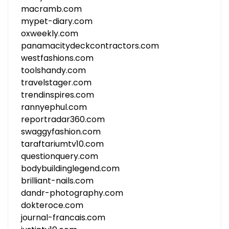
macramb.com
mypet-diary.com
oxweekly.com
panamacitydeckcontractors.com
westfashions.com
toolshandy.com
travelstager.com
trendinspires.com
rannyephul.com
reportradar360.com
swaggyfashion.com
taraftariumtv10.com
questionquery.com
bodybuildinglegend.com
brilliant-nails.com
dandr-photography.com
dokteroce.com
journal-francais.com