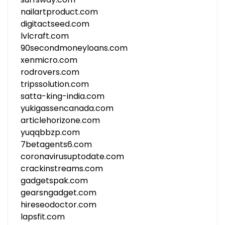
nailartproduct.com
digitactseed.com
lvlcraft.com
90secondmoneyloans.com
xenmicro.com
rodrovers.com
tripssolution.com
satta-king-india.com
yukigassencanada.com
articlehorizone.com
yuqqbbzp.com
7betagents6.com
coronavirusuptodate.com
crackinstreams.com
gadgetspak.com
gearsngadget.com
hireseodoctor.com
lapsfit.com