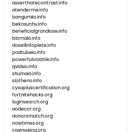
asserthatecontrast.info
atenderme.info
bangumiio.info
bekosunhu.info
beneficialgrandiose.info
blomaio.info
dosellinfoplete.info
podtubeio.info
powerfulvolatile.info
qvidsio.info
shumaio.info
slotherio.info
cysapluscertification.org
fortnitehacks.org
loginsearch.org
aodecor.org
donorsmatch.org
nowtimes.org
casinoeing.org