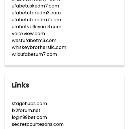
ufabetuskedm7.com
ufabetutoredm3.com
ufabetutoredm7.com
ufabetvalleyum3.com
veloxview.com
westufabetm3.com
whiskeybrothersllc.com
wildufabetum7.com
Links
stagehubs.com
1x2forum.net
login99bet.com
secretcourtesans.com