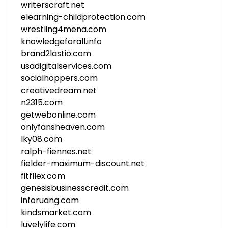
writerscraft.net
elearning-childprotection.com
wrestling4mena.com
knowledgeforall.info
brand2lastio.com
usadigitalservices.com
socialhoppers.com
creativedream.net
n2315.com
getwebonline.com
onlyfansheaven.com
lky08.com
ralph-fiennes.net
fielder-maximum-discount.net
fitfllex.com
genesisbusinesscredit.com
inforuang.com
kindsmarket.com
luvelylife.com