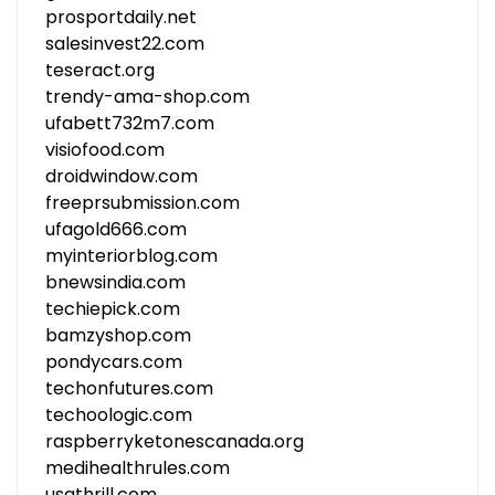
prosportdaily.net
salesinvest22.com
teseract.org
trendy-ama-shop.com
ufabett732m7.com
visiofood.com
droidwindow.com
freeprsubmission.com
ufagold666.com
myinteriorblog.com
bnewsindia.com
techiepick.com
bamzyshop.com
pondycars.com
techonfutures.com
techoologic.com
raspberryketonescanada.org
medihealthrules.com
usathrill.com