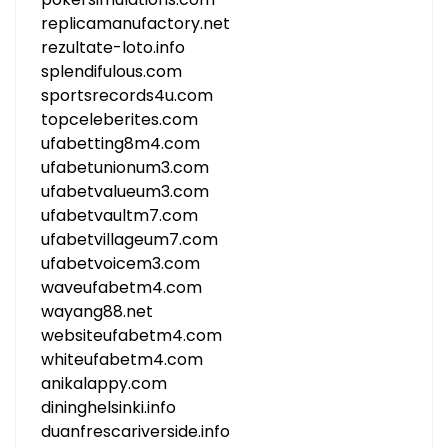
replicamanufactory.net
rezultate-loto.info
splendifulous.com
sportsrecords4u.com
topceleberites.com
ufabetting8m4.com
ufabetunionum3.com
ufabetvalueum3.com
ufabetvaultm7.com
ufabetvillageum7.com
ufabetvoicem3.com
waveufabetm4.com
wayang88.net
websiteufabetm4.com
whiteufabetm4.com
anikalappy.com
dininghelsinki.info
duanfrescariverside.info