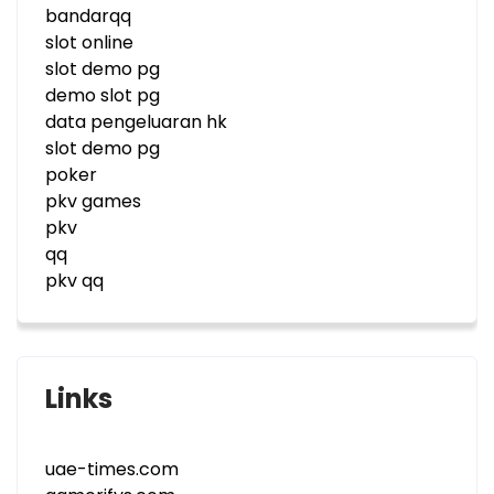
bandarqq
slot online
slot demo pg
demo slot pg
data pengeluaran hk
slot demo pg
poker
pkv games
pkv
qq
pkv qq
Links
uae-times.com