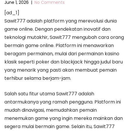
June 1, 2026
|
No Comments
[ad_1]
Sawit777 adalah platform yang merevolusi dunia
game online. Dengan pendekatan inovatif dan
teknologi mutakhir, Sawit777 mengubah cara orang
bermain game online. Platform ini menawarkan
beragam permainan, mulai dari permainan kasino
klasik seperti poker dan blackjack hingga judul baru
yang menarik yang pasti akan membuat pemain
terhibur selama berjam-jam.
Salah satu fitur utama Sawit777 adalah
antarmukanya yang ramah pengguna. Platform ini
mudah dinavigasi, memudahkan pemain
menemukan game yang ingin mereka mainkan dan
segera mulai bermain game. Selain itu, Sawit777