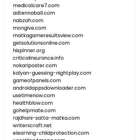
medicalcare7.com
adtennaball.com
nabzah.com
mongive.com
matkagameresultsview.com
getsolutionsonline.com
hispinner.org
criticalinsurance.info
nokariposter.com
kalyan-guessing-nightplay.com
gameofpanels.com
androidappsdownloader.com
usetimenow.com
healthblow.com
gohelpmate.com
rajdhani-satta-matka.com
writerscraft.net
elearning-childprotection.com