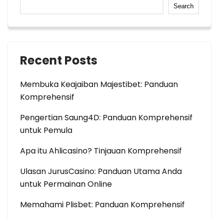
Search
Recent Posts
Membuka Keajaiban Majestibet: Panduan
Komprehensif
Pengertian Saung4D: Panduan Komprehensif
untuk Pemula
Apa itu Ahlicasino? Tinjauan Komprehensif
Ulasan JurusCasino: Panduan Utama Anda
untuk Permainan Online
Memahami Plisbet: Panduan Komprehensif