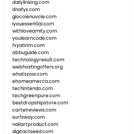
dailylinking.com
dnafyx.com
giocolenuvole.com
iyouessential.com
withloveamity.com
youlearncode.com
fxyatirim.com
abbuguide.com
technologyresult.com
webhostingoffers.org
whatszow.com
ehomeamerca.com
techintendo.com
techgreenpure.com
bestdropshipstore.com
cartelreviews.com
surfsway.com
nailartproduct.com
digitactseed.com