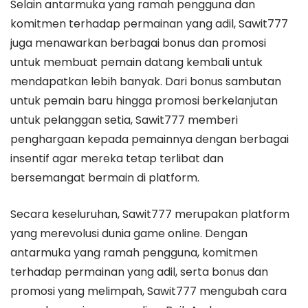
Selain antarmuka yang ramah pengguna dan
komitmen terhadap permainan yang adil, Sawit777
juga menawarkan berbagai bonus dan promosi
untuk membuat pemain datang kembali untuk
mendapatkan lebih banyak. Dari bonus sambutan
untuk pemain baru hingga promosi berkelanjutan
untuk pelanggan setia, Sawit777 memberi
penghargaan kepada pemainnya dengan berbagai
insentif agar mereka tetap terlibat dan
bersemangat bermain di platform.
Secara keseluruhan, Sawit777 merupakan platform
yang merevolusi dunia game online. Dengan
antarmuka yang ramah pengguna, komitmen
terhadap permainan yang adil, serta bonus dan
promosi yang melimpah, Sawit777 mengubah cara