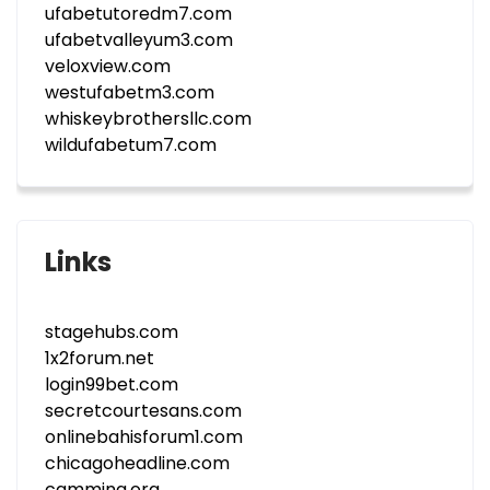
ufabetutoredm7.com
ufabetvalleyum3.com
veloxview.com
westufabetm3.com
whiskeybrothersllc.com
wildufabetum7.com
Links
stagehubs.com
1x2forum.net
login99bet.com
secretcourtesans.com
onlinebahisforum1.com
chicagoheadline.com
camming.org