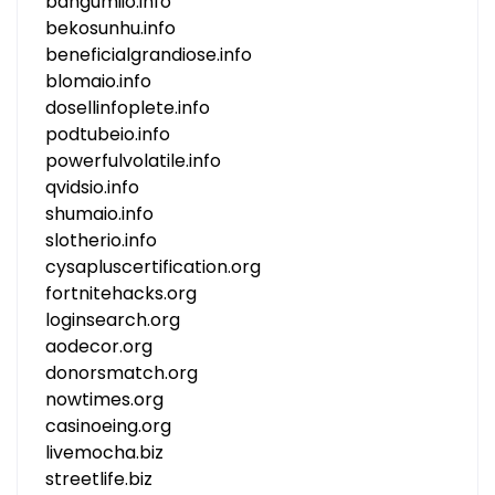
bangumiio.info
bekosunhu.info
beneficialgrandiose.info
blomaio.info
dosellinfoplete.info
podtubeio.info
powerfulvolatile.info
qvidsio.info
shumaio.info
slotherio.info
cysapluscertification.org
fortnitehacks.org
loginsearch.org
aodecor.org
donorsmatch.org
nowtimes.org
casinoeing.org
livemocha.biz
streetlife.biz