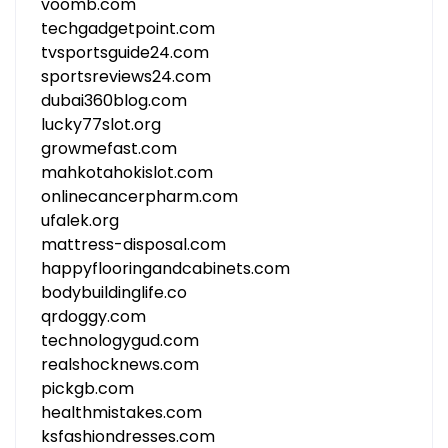
voomb.com
techgadgetpoint.com
tvsportsguide24.com
sportsreviews24.com
dubai360blog.com
lucky77slot.org
growmefast.com
mahkotahokislot.com
onlinecancerpharm.com
ufalek.org
mattress-disposal.com
happyflooringandcabinets.com
bodybuildinglife.co
qrdoggy.com
technologygud.com
realshocknews.com
pickgb.com
healthmistakes.com
ksfashiondresses.com