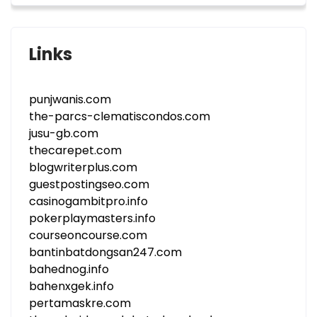
Links
punjwanis.com
the-parcs-clematiscondos.com
jusu-gb.com
thecarepet.com
blogwriterplus.com
guestpostingseo.com
casinogambitpro.info
pokerplaymasters.info
courseoncourse.com
bantinbatdongsan247.com
bahednog.info
bahenxgek.info
pertamaskre.com