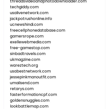
threadsvideoandphotodownloader.com
techgiddy.com
usalivenetwork.com
jackpotrushonline.info
ucnewshindi.com
freecellphonedatabase.com
gamersrope.com
exellewebmedia.com
free-gamestop.com
sinbadtravels.com
ukmagzine.com
wareztech.org
usabestnetwork.com
jessepinkmanoutfit.com
umailsend.com
retarys.com
fasterformationcpf.com
goldensnuggles.com
lookbattlemap.com