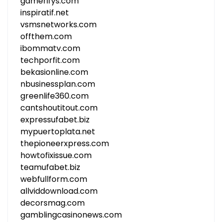
gamerifys.com
inspiratif.net
vsmsnetworks.com
offthem.com
ibommatv.com
techporfit.com
bekasionline.com
nbusinessplan.com
greenlife360.com
cantshoutitout.com
expressufabet.biz
mypuertoplata.net
thepioneerxpress.com
howtofixissue.com
teamufabet.biz
webfullform.com
allviddownload.com
decorsmag.com
gamblingcasinonews.com