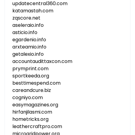
updatecentral360.com
katamastah.com
zqscore.net
aseleraio.info
asticio.info
egardenio.info
arxteamio.info
getalexio.info
accountaudittaxcon.com
prymprint.com
sportkeeda.org
besttimespend.com
careandcure.biz
cogniyo.com
easymagazines.org
hirfanjilasmi.com
hometricks.org
leathercraftpro.com
microgridpower.org