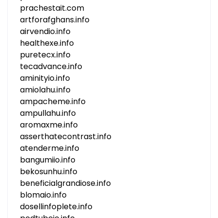
prachestait.com
artforafghans.info
airvendio.info
healthexe.info
puretecx.info
tecadvance.info
aminityio.info
amiolahu.info
ampacheme.info
ampullahu.info
aromaxme.info
asserthatecontrast.info
atenderme.info
bangumiio.info
bekosunhu.info
beneficialgrandiose.info
blomaio.info
dosellinfoplete.info