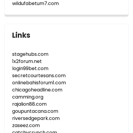
wildufabetum7.com
Links
stagehubs.com
1x2forum.net
login99bet.com
secretcourtesans.com
onlinebahisforum1.com
chicagoheadline.com
camming.org
rajalion88.com
goupuntacana.com
riversedgepark.com
zaseez.com
catchycrunch.com