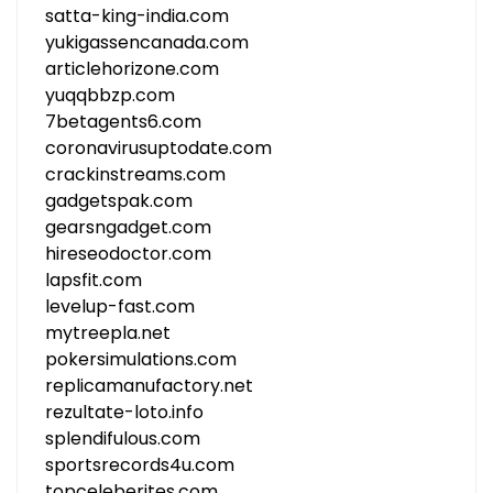
satta-king-india.com
yukigassencanada.com
articlehorizone.com
yuqqbbzp.com
7betagents6.com
coronavirusuptodate.com
crackinstreams.com
gadgetspak.com
gearsngadget.com
hireseodoctor.com
lapsfit.com
levelup-fast.com
mytreepla.net
pokersimulations.com
replicamanufactory.net
rezultate-loto.info
splendifulous.com
sportsrecords4u.com
topceleberites.com