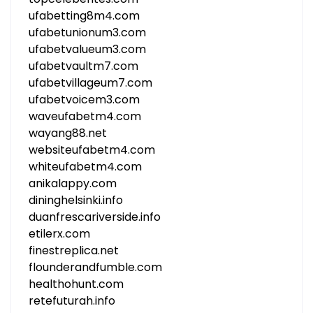
ufabetting8m4.com
ufabetunionum3.com
ufabetvalueum3.com
ufabetvaultm7.com
ufabetvillageum7.com
ufabetvoicem3.com
waveufabetm4.com
wayang88.net
websiteufabetm4.com
whiteufabetm4.com
anikalappy.com
dininghelsinki.info
duanfrescariverside.info
etilerx.com
finestreplica.net
flounderandfumble.com
healthohunt.com
retefuturah.info