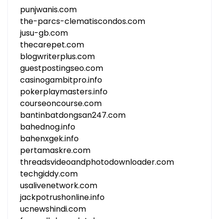
punjwanis.com
the-parcs-clematiscondos.com
jusu-gb.com
thecarepet.com
blogwriterplus.com
guestpostingseo.com
casinogambitpro.info
pokerplaymasters.info
courseoncourse.com
bantinbatdongsan247.com
bahednog.info
bahenxgek.info
pertamaskre.com
threadsvideoandphotodownloader.com
techgiddy.com
usalivenetwork.com
jackpotrushonline.info
ucnewshindi.com