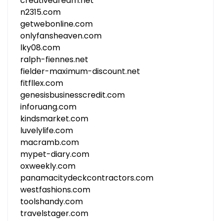
creativedream.net
n2315.com
getwebonline.com
onlyfansheaven.com
lky08.com
ralph-fiennes.net
fielder-maximum-discount.net
fitfllex.com
genesisbusinesscredit.com
inforuang.com
kindsmarket.com
luvelylife.com
macramb.com
mypet-diary.com
oxweekly.com
panamacitydeckcontractors.com
westfashions.com
toolshandy.com
travelstager.com