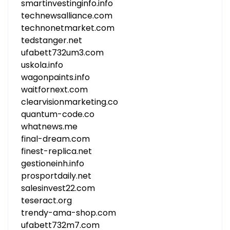
smartinvestinginfo.info
technewsalliance.com
technonetmarket.com
tedstanger.net
ufabett732um3.com
uskola.info
wagonpaints.info
waitfornext.com
clearvisionmarketing.co
quantum-code.co
whatnews.me
final-dream.com
finest-replica.net
gestioneinh.info
prosportdaily.net
salesinvest22.com
teseract.org
trendy-ama-shop.com
ufabett732m7.com