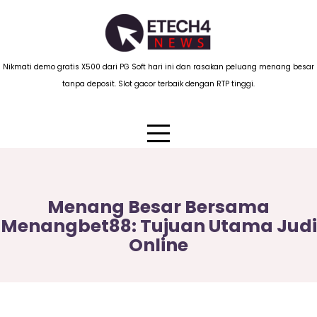
Skip
to
content
Nikmati demo gratis X500 dari PG Soft hari ini dan rasakan peluang menang besar
tanpa deposit. Slot gacor terbaik dengan RTP tinggi.
Menang Besar Bersama
Menangbet88: Tujuan Utama Judi
Online