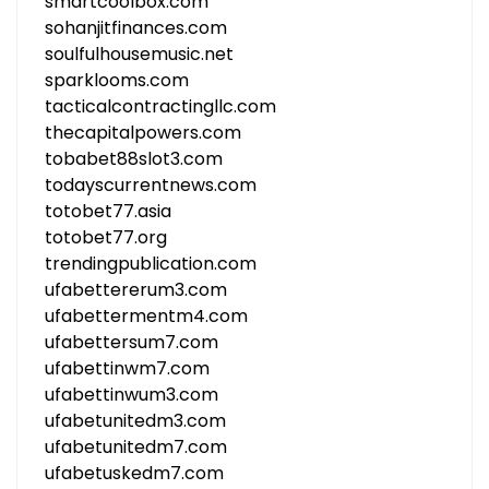
smartcoolbox.com
sohanjitfinances.com
soulfulhousemusic.net
sparklooms.com
tacticalcontractingllc.com
thecapitalpowers.com
tobabet88slot3.com
todayscurrentnews.com
totobet77.asia
totobet77.org
trendingpublication.com
ufabettererum3.com
ufabettermentm4.com
ufabettersum7.com
ufabettinwm7.com
ufabettinwum3.com
ufabetunitedm3.com
ufabetunitedm7.com
ufabetuskedm7.com