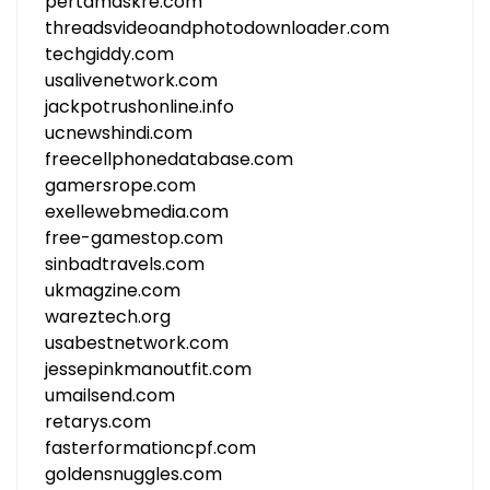
pertamaskre.com
threadsvideoandphotodownloader.com
techgiddy.com
usalivenetwork.com
jackpotrushonline.info
ucnewshindi.com
freecellphonedatabase.com
gamersrope.com
exellewebmedia.com
free-gamestop.com
sinbadtravels.com
ukmagzine.com
wareztech.org
usabestnetwork.com
jessepinkmanoutfit.com
umailsend.com
retarys.com
fasterformationcpf.com
goldensnuggles.com