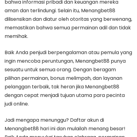
bahwa informasi pribadi dan keuangan mereka
aman dan terlindungi. Selain itu, Menangbet88
dilisensikan dan diatur oleh otoritas yang berwenang,
memastikan bahwa semua permainan adil dan tidak
memihak.
Baik Anda penjudi berpengalaman atau pemula yang
ingin mencoba peruntungan, Menangbet88 punya
sesuatu untuk semua orang. Dengan beragam
pilihan permainan, bonus melimpah, dan layanan
pelanggan terbaik, tak heran jika Menangbet88
dengan cepat menjadi tujuan utama para pecinta
judi online.
Jadi mengapa menunggu? Daftar akun di
Menangbet88 hari ini dan mulailah menang besar!