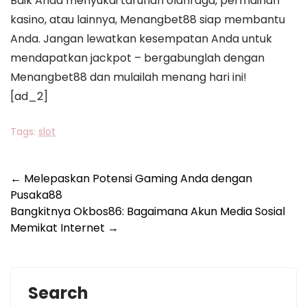
Baik Anda menyukai taruhan olahraga, permainan
kasino, atau lainnya, Menangbet88 siap membantu
Anda. Jangan lewatkan kesempatan Anda untuk
mendapatkan jackpot – bergabunglah dengan
Menangbet88 dan mulailah menang hari ini!
[ad_2]
Tags:
slot
Post
←
Melepaskan Potensi Gaming Anda dengan
Pusaka88
navigation
Bangkitnya Okbos86: Bagaimana Akun Media Sosial
Memikat Internet
→
Search