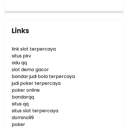
Links
link slot terpercaya
situs pkv
adu qq
slot demo gacor
bandar judi bola terpercaya
judi poker terpercaya
poker online
bandarqq
situs qq
situs slot terpercaya
domino99
poker