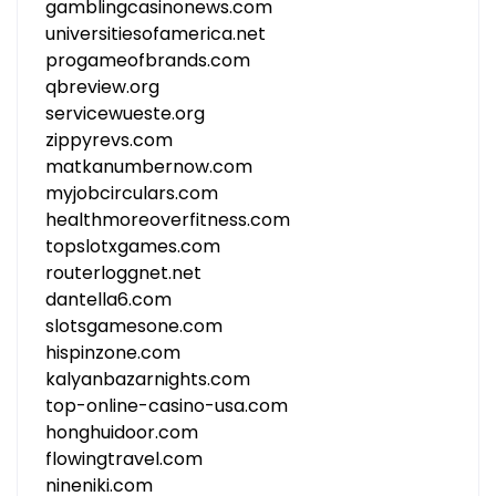
gamblingcasinonews.com
universitiesofamerica.net
progameofbrands.com
qbreview.org
servicewueste.org
zippyrevs.com
matkanumbernow.com
myjobcirculars.com
healthmoreoverfitness.com
topslotxgames.com
routerloggnet.net
dantella6.com
slotsgamesone.com
hispinzone.com
kalyanbazarnights.com
top-online-casino-usa.com
honghuidoor.com
flowingtravel.com
nineniki.com