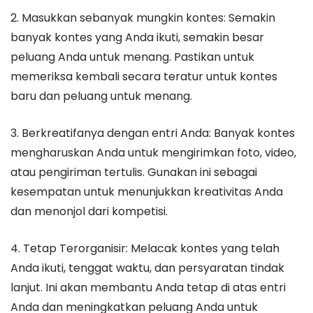
2. Masukkan sebanyak mungkin kontes: Semakin
banyak kontes yang Anda ikuti, semakin besar
peluang Anda untuk menang. Pastikan untuk
memeriksa kembali secara teratur untuk kontes
baru dan peluang untuk menang.
3. Berkreatifanya dengan entri Anda: Banyak kontes
mengharuskan Anda untuk mengirimkan foto, video,
atau pengiriman tertulis. Gunakan ini sebagai
kesempatan untuk menunjukkan kreativitas Anda
dan menonjol dari kompetisi.
4. Tetap Terorganisir: Melacak kontes yang telah
Anda ikuti, tenggat waktu, dan persyaratan tindak
lanjut. Ini akan membantu Anda tetap di atas entri
Anda dan meningkatkan peluang Anda untuk