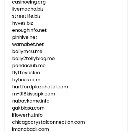
casinoeing.org
livemocha.biz
streetlife.biz
hyves.biz
enoughinfo.net
pinhive.net
warnabet.net
bollym4u.me
bolly2tollyblog.me
pandaclub.me
flyttevask.io
byhous.com
hartfordplazahotel.com
m-918kissapk.com
nabavkame.info
gakbiasa.com
iflowerhu.info
chicagocrystalconnection.com
imanabadii.com