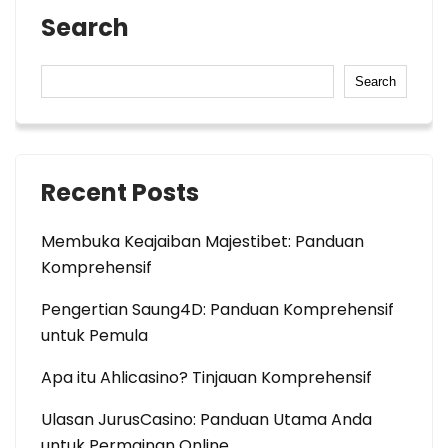
Search
Search
Recent Posts
Membuka Keajaiban Majestibet: Panduan
Komprehensif
Pengertian Saung4D: Panduan Komprehensif
untuk Pemula
Apa itu Ahlicasino? Tinjauan Komprehensif
Ulasan JurusCasino: Panduan Utama Anda
untuk Permainan Online