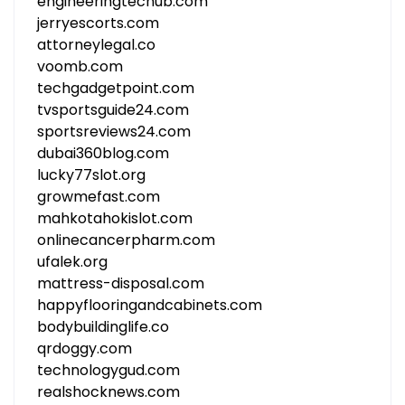
engineeringtechub.com
jerryescorts.com
attorneylegal.co
voomb.com
techgadgetpoint.com
tvsportsguide24.com
sportsreviews24.com
dubai360blog.com
lucky77slot.org
growmefast.com
mahkotahokislot.com
onlinecancerpharm.com
ufalek.org
mattress-disposal.com
happyflooringandcabinets.com
bodybuildinglife.co
qrdoggy.com
technologygud.com
realshocknews.com