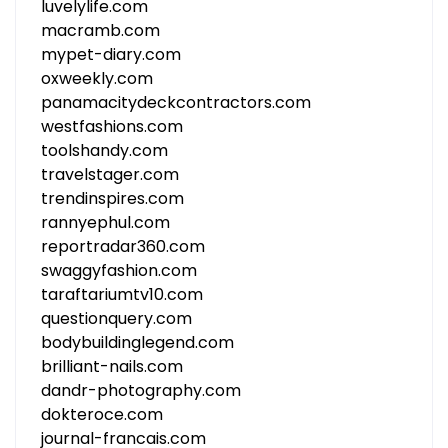
luvelylife.com
macramb.com
mypet-diary.com
oxweekly.com
panamacitydeckcontractors.com
westfashions.com
toolshandy.com
travelstager.com
trendinspires.com
rannyephul.com
reportradar360.com
swaggyfashion.com
taraftariumtv10.com
questionquery.com
bodybuildinglegend.com
brilliant-nails.com
dandr-photography.com
dokteroce.com
journal-francais.com