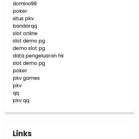
domino99
poker
situs pkv
bandarqq
slot online
slot demo pg
demo slot pg
data pengeluaran hk
slot demo pg
poker
pkv games
pkv
qq
pkv qq
Links