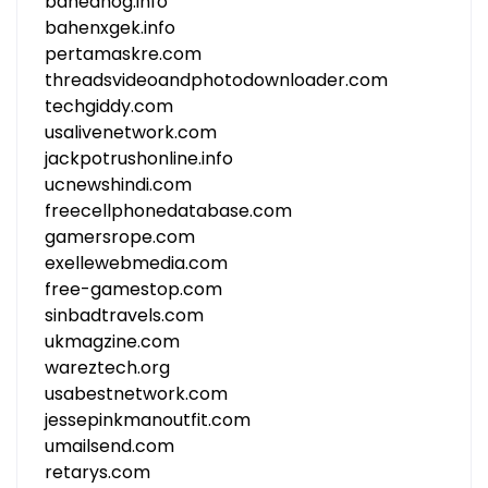
bahednog.info
bahenxgek.info
pertamaskre.com
threadsvideoandphotodownloader.com
techgiddy.com
usalivenetwork.com
jackpotrushonline.info
ucnewshindi.com
freecellphonedatabase.com
gamersrope.com
exellewebmedia.com
free-gamestop.com
sinbadtravels.com
ukmagzine.com
wareztech.org
usabestnetwork.com
jessepinkmanoutfit.com
umailsend.com
retarys.com