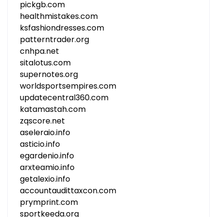
pickgb.com
healthmistakes.com
ksfashiondresses.com
patterntrader.org
cnhpa.net
sitalotus.com
supernotes.org
worldsportsempires.com
updatecentral360.com
katamastah.com
zqscore.net
aseleraio.info
asticio.info
egardenio.info
arxteamio.info
getalexio.info
accountaudittaxcon.com
prymprint.com
sportkeeda.org