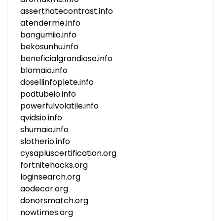
asserthatecontrast.info
atenderme.info
bangumiio.info
bekosunhu.info
beneficialgrandiose.info
blomaio.info
dosellinfoplete.info
podtubeio.info
powerfulvolatile.info
qvidsio.info
shumaio.info
slotherio.info
cysapluscertification.org
fortnitehacks.org
loginsearch.org
aodecor.org
donorsmatch.org
nowtimes.org