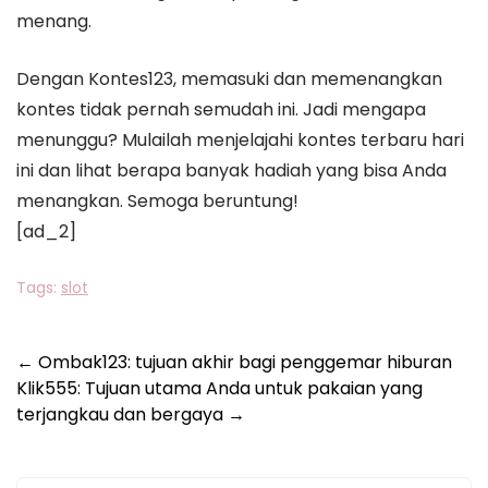
menang.
Dengan Kontes123, memasuki dan memenangkan
kontes tidak pernah semudah ini. Jadi mengapa
menunggu? Mulailah menjelajahi kontes terbaru hari
ini dan lihat berapa banyak hadiah yang bisa Anda
menangkan. Semoga beruntung!
[ad_2]
Tags:
slot
Post
←
Ombak123: tujuan akhir bagi penggemar hiburan
Klik555: Tujuan utama Anda untuk pakaian yang
navigation
terjangkau dan bergaya
→