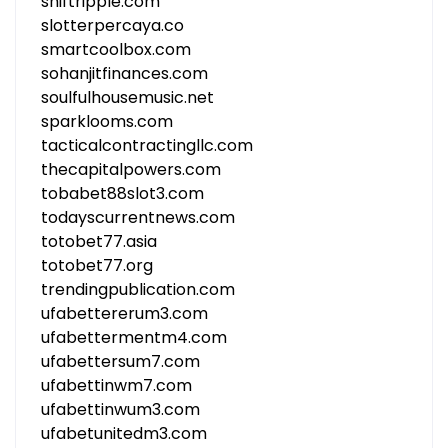
shiftripple.com
slotterpercaya.co
smartcoolbox.com
sohanjitfinances.com
soulfulhousemusic.net
sparklooms.com
tacticalcontractingllc.com
thecapitalpowers.com
tobabet88slot3.com
todayscurrentnews.com
totobet77.asia
totobet77.org
trendingpublication.com
ufabettererum3.com
ufabettermentm4.com
ufabettersum7.com
ufabettinwm7.com
ufabettinwum3.com
ufabetunitedm3.com