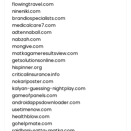
flowingtravel.com
nineniki.com
brandiospecialists.com
medicalcare7.com
adtennaball.com
nabzah.com
mongive.com
matkagameresultsview.com
getsolutionsonline.com
hispinner.org
criticalinsurance.info
nokariposter.com
kalyan-guessing-nightplay.com
gameofpanels.com
androidappsdownloader.com
usetimenow.com
healthblow.com
gohelpmate.com
rajdhani-satta-matka.com