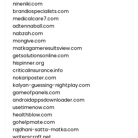
nineniki.com
brandiospecialists.com
medicalcare7.com
adtennaball.com
nabzah.com
mongive.com
matkagameresultsview.com
getsolutionsonline.com
hispinner.org
criticalinsurance.info
nokariposter.com
kalyan-guessing-nightplay.com
gameofpanels.com
androidappsdownloader.com
usetimenow.com
healthblow.com
gohelpmate.com
rajdhani-satta-matka.com
writerscraft.net