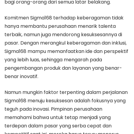
bagi orang-orang dari semua latar belakang.
Komitmen Sigma168 terhadap keberagaman tidak
hanya membantu perusahaan menarik talenta
terbaik, namun juga mendorong kesuksesannya di
pasar. Dengan merangkul keberagaman dan inklusi,
Sigma168 mampu memanfaatkan ide dan perspektif
yang lebih luas, sehingga mengarah pada
pengembangan produk dan layanan yang benar-
benar inovatif.
Namun mungkin faktor terpenting dalam perjalanan
Sigma168 menuju kesuksesan adalah fokusnya yang
teguh pada inovasi. Pimpinan perusahaan
memahami bahwa untuk tetap menjadi yang
terdepan dalam pasar yang serba cepat dan