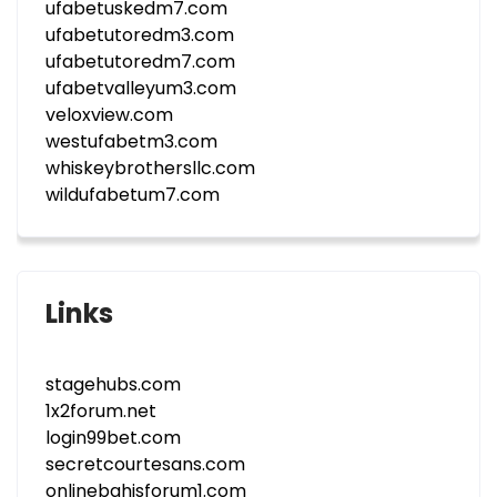
ufabetuskedm7.com
ufabetutoredm3.com
ufabetutoredm7.com
ufabetvalleyum3.com
veloxview.com
westufabetm3.com
whiskeybrothersllc.com
wildufabetum7.com
Links
stagehubs.com
1x2forum.net
login99bet.com
secretcourtesans.com
onlinebahisforum1.com