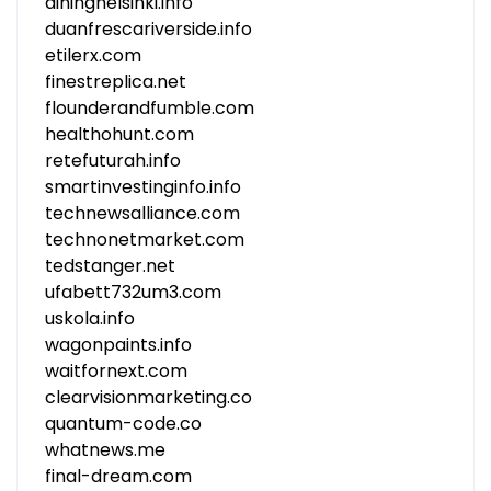
dininghelsinki.info
duanfrescariverside.info
etilerx.com
finestreplica.net
flounderandfumble.com
healthohunt.com
retefuturah.info
smartinvestinginfo.info
technewsalliance.com
technonetmarket.com
tedstanger.net
ufabett732um3.com
uskola.info
wagonpaints.info
waitfornext.com
clearvisionmarketing.co
quantum-code.co
whatnews.me
final-dream.com