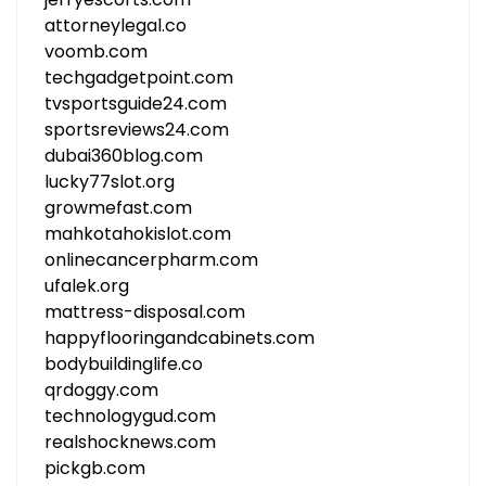
attorneylegal.co
voomb.com
techgadgetpoint.com
tvsportsguide24.com
sportsreviews24.com
dubai360blog.com
lucky77slot.org
growmefast.com
mahkotahokislot.com
onlinecancerpharm.com
ufalek.org
mattress-disposal.com
happyflooringandcabinets.com
bodybuildinglife.co
qrdoggy.com
technologygud.com
realshocknews.com
pickgb.com