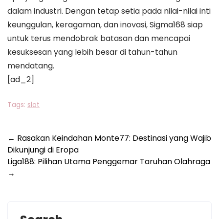
dalam industri. Dengan tetap setia pada nilai-nilai inti
keunggulan, keragaman, dan inovasi, Sigma168 siap
untuk terus mendobrak batasan dan mencapai
kesuksesan yang lebih besar di tahun-tahun
mendatang.
[ad_2]
Tags:
slot
Post
←
Rasakan Keindahan Monte77: Destinasi yang Wajib
Dikunjungi di Eropa
navigation
Liga188: Pilihan Utama Penggemar Taruhan Olahraga
→