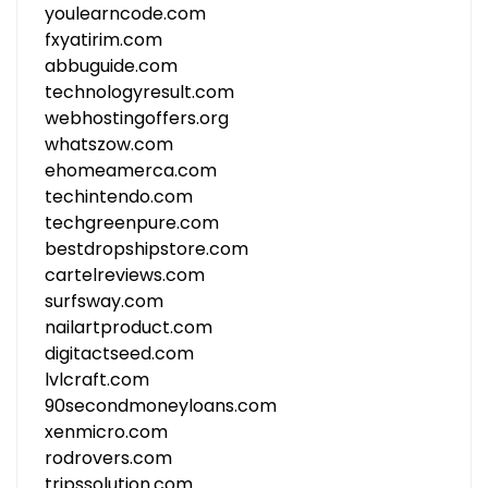
youlearncode.com
fxyatirim.com
abbuguide.com
technologyresult.com
webhostingoffers.org
whatszow.com
ehomeamerca.com
techintendo.com
techgreenpure.com
bestdropshipstore.com
cartelreviews.com
surfsway.com
nailartproduct.com
digitactseed.com
lvlcraft.com
90secondmoneyloans.com
xenmicro.com
rodrovers.com
tripssolution.com