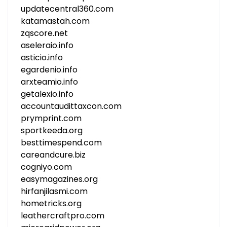
updatecentral360.com
katamastah.com
zqscore.net
aseleraio.info
asticio.info
egardenio.info
arxteamio.info
getalexio.info
accountaudittaxcon.com
prymprint.com
sportkeeda.org
besttimespend.com
careandcure.biz
cogniyo.com
easymagazines.org
hirfanjilasmi.com
hometricks.org
leathercraftpro.com