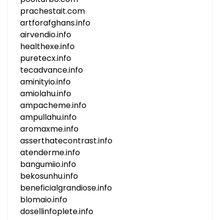
prachestait.com
artforafghans.info
airvendio.info
healthexe.info
puretecx.info
tecadvance.info
aminityio.info
amiolahu.info
ampacheme.info
ampullahu.info
aromaxme.info
asserthatecontrast.info
atenderme.info
bangumiio.info
bekosunhu.info
beneficialgrandiose.info
blomaio.info
dosellinfoplete.info