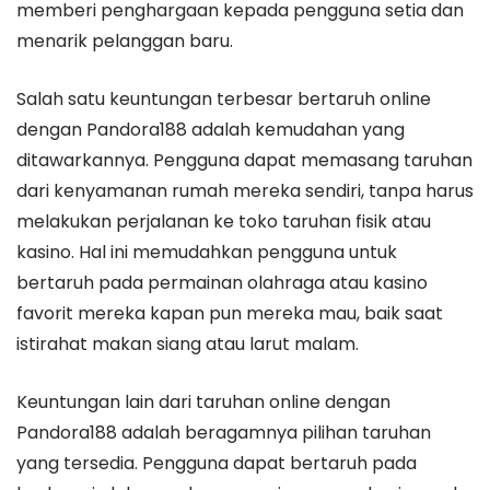
memberi penghargaan kepada pengguna setia dan
menarik pelanggan baru.
Salah satu keuntungan terbesar bertaruh online
dengan Pandora188 adalah kemudahan yang
ditawarkannya. Pengguna dapat memasang taruhan
dari kenyamanan rumah mereka sendiri, tanpa harus
melakukan perjalanan ke toko taruhan fisik atau
kasino. Hal ini memudahkan pengguna untuk
bertaruh pada permainan olahraga atau kasino
favorit mereka kapan pun mereka mau, baik saat
istirahat makan siang atau larut malam.
Keuntungan lain dari taruhan online dengan
Pandora188 adalah beragamnya pilihan taruhan
yang tersedia. Pengguna dapat bertaruh pada