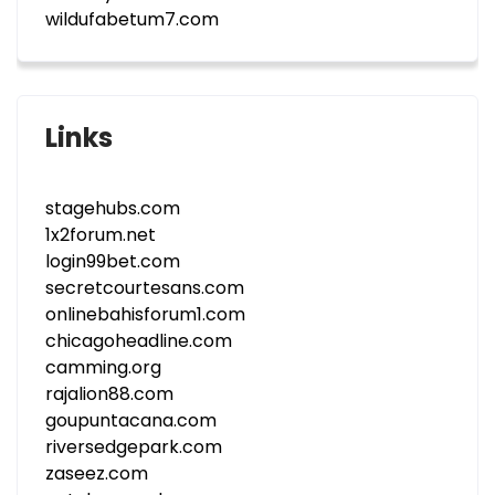
wildufabetum7.com
Links
stagehubs.com
1x2forum.net
login99bet.com
secretcourtesans.com
onlinebahisforum1.com
chicagoheadline.com
camming.org
rajalion88.com
goupuntacana.com
riversedgepark.com
zaseez.com