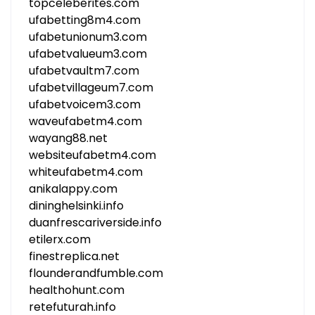
topceleberites.com
ufabetting8m4.com
ufabetunionum3.com
ufabetvalueum3.com
ufabetvaultm7.com
ufabetvillageum7.com
ufabetvoicem3.com
waveufabetm4.com
wayang88.net
websiteufabetm4.com
whiteufabetm4.com
anikalappy.com
dininghelsinki.info
duanfrescariverside.info
etilerx.com
finestreplica.net
flounderandfumble.com
healthohunt.com
retefuturah.info