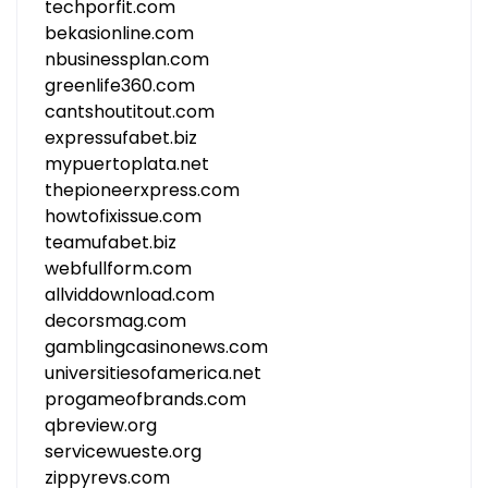
techporfit.com
bekasionline.com
nbusinessplan.com
greenlife360.com
cantshoutitout.com
expressufabet.biz
mypuertoplata.net
thepioneerxpress.com
howtofixissue.com
teamufabet.biz
webfullform.com
allviddownload.com
decorsmag.com
gamblingcasinonews.com
universitiesofamerica.net
progameofbrands.com
qbreview.org
servicewueste.org
zippyrevs.com