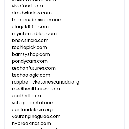
visiofood.com
droidwindow.com
freeprsubmission.com
ufagold666.com
myinteriorblog.com
bnewsindia.com
techiepick.com
bamzyshop.com
pondycars.com
techonfutures.com
techoologic.com
raspberryketonescanada.org
medihealthrules.com
usathrill.com
vshapedental.com
canfandalucia.org
yourengineguide.com
nybreakings.com