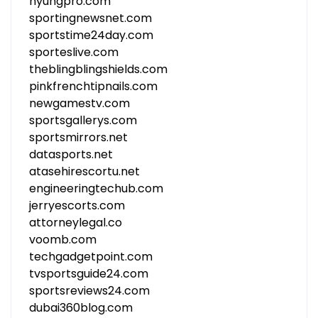
hyungpro.com
sportingnewsnet.com
sportstime24day.com
sporteslive.com
theblingblingshields.com
pinkfrenchtipnails.com
newgamestv.com
sportsgallerys.com
sportsmirrors.net
datasports.net
atasehirescortu.net
engineeringtechub.com
jerryescorts.com
attorneylegal.co
voomb.com
techgadgetpoint.com
tvsportsguide24.com
sportsreviews24.com
dubai360blog.com