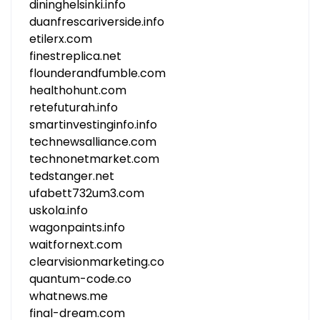
dininghelsinki.info
duanfrescariverside.info
etilerx.com
finestreplica.net
flounderandfumble.com
healthohunt.com
retefuturah.info
smartinvestinginfo.info
technewsalliance.com
technonetmarket.com
tedstanger.net
ufabett732um3.com
uskola.info
wagonpaints.info
waitfornext.com
clearvisionmarketing.co
quantum-code.co
whatnews.me
final-dream.com