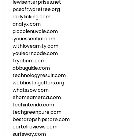
lewisenterprises.net
pcsoftwarefree.org
dailylinking.com
dnafyx.com
giocolenuvole.com
iyouessential.com
withloveamity.com
youlearncode.com
fxyatirim.com
abbuguide.com
technologyresult.com
webhostingoffers.org
whatszow.com
ehomeamerca.com
techintendo.com
techgreenpure.com
bestdropshipstore.com
cartelreviews.com
surfsway.com