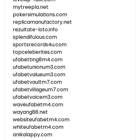
mytreepla.net
pokersimulations.com
replicamanufactory.net
rezultate-loto.info
splendifulous.com
sportsrecords4u.com
topceleberites.com
ufabetting8m4.com
ufabetunionum3.com
ufabetvalueum3.com
ufabetvaultm7.com
ufabetvillageum7.com
ufabetvoicem3.com
waveufabetm4.com
wayang88.net
websiteufabetm4.com
whiteufabetm4.com
anikalappy.com