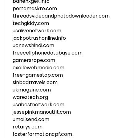
bahenxgek.info
pertamaskre.com
threadsvideoandphotodownloader.com
techgiddy.com
usalivenetwork.com
jackpotrushonline.info
ucnewshindi.com
freecellphonedatabase.com
gamersrope.com
exellewebmedia.com
free-gamestop.com
sinbadtravels.com
ukmagzine.com
wareztech.org
usabestnetwork.com
jessepinkmanoutfit.com
umailsend.com
retarys.com
fasterformationcpf.com