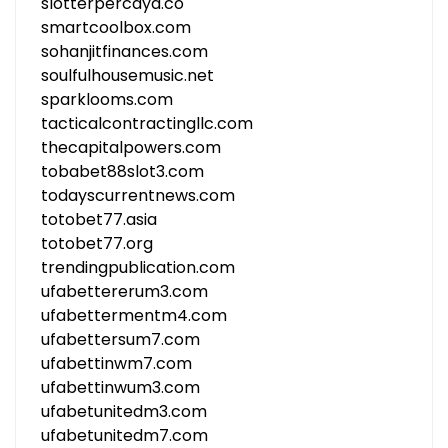
slotterpercaya.co
smartcoolbox.com
sohanjitfinances.com
soulfulhousemusic.net
sparklooms.com
tacticalcontractingllc.com
thecapitalpowers.com
tobabet88slot3.com
todayscurrentnews.com
totobet77.asia
totobet77.org
trendingpublication.com
ufabettererum3.com
ufabettermentm4.com
ufabettersum7.com
ufabettinwm7.com
ufabettinwum3.com
ufabetunitedm3.com
ufabetunitedm7.com