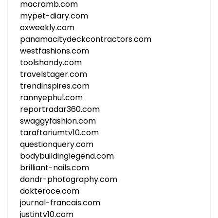
macramb.com
mypet-diary.com
oxweekly.com
panamacitydeckcontractors.com
westfashions.com
toolshandy.com
travelstager.com
trendinspires.com
rannyephul.com
reportradar360.com
swaggyfashion.com
taraftariumtv10.com
questionquery.com
bodybuildinglegend.com
brilliant-nails.com
dandr-photography.com
dokteroce.com
journal-francais.com
justintv10.com