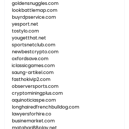
goldensnuggles.com
lookbattlemap.com
buyrdpservice.com
yesport.net
tostylo.com
yougetthat.net
sportsnetclub.com
newbestcrypto.com
oxfordsave.com
iclassicgames.com
saung-artikel.com
fasthokivip2.com
observersports.com
cryptominingplus.com
aquinoticiaspe.com
longhairedfrenchbulldog.com
lawyersforhire.co
businemarket.com
matahari88play.net