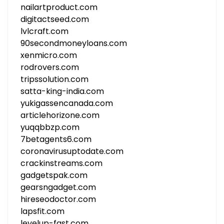
nailartproduct.com
digitactseed.com
lvlcraft.com
90secondmoneyloans.com
xenmicro.com
rodrovers.com
tripssolution.com
satta-king-india.com
yukigassencanada.com
articlehorizone.com
yuqqbbzp.com
7betagents6.com
coronavirusuptodate.com
crackinstreams.com
gadgetspak.com
gearsngadget.com
hireseodoctor.com
lapsfit.com
levelup-fast.com