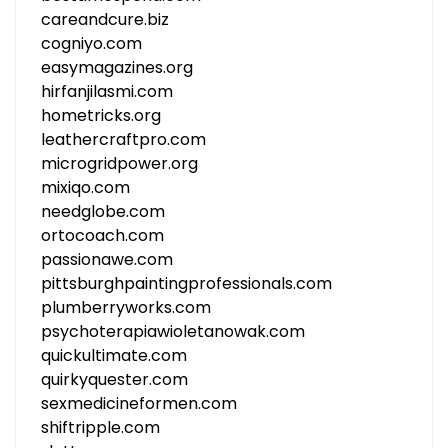
careandcure.biz
cogniyo.com
easymagazines.org
hirfanjilasmi.com
hometricks.org
leathercraftpro.com
microgridpower.org
mixiqo.com
needglobe.com
ortocoach.com
passionawe.com
pittsburghpaintingprofessionals.com
plumberryworks.com
psychoterapiawioletanowak.com
quickultimate.com
quirkyquester.com
sexmedicineformen.com
shiftripple.com