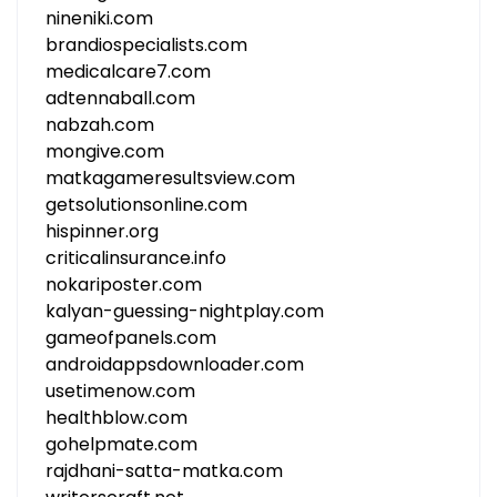
nineniki.com
brandiospecialists.com
medicalcare7.com
adtennaball.com
nabzah.com
mongive.com
matkagameresultsview.com
getsolutionsonline.com
hispinner.org
criticalinsurance.info
nokariposter.com
kalyan-guessing-nightplay.com
gameofpanels.com
androidappsdownloader.com
usetimenow.com
healthblow.com
gohelpmate.com
rajdhani-satta-matka.com