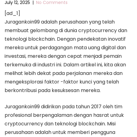
July 12, 2025
|
No Comments
[ad_1]
Juragankoin99 adalah perusahaan yang telah
membuat gelombang di dunia cryptocurrency dan
teknologi blockchain. Dengan pendekatan inovatif
mereka untuk perdagangan mata uang digital dan
investasi, mereka dengan cepat menjadi pemain
terkemuka di industri ini. Dalam artikel ini, kita akan
melihat lebih dekat pada perjalanan mereka dan
mengeksplorasi faktor -faktor kunci yang telah
berkontribusi pada kesuksesan mereka.
Juragankoin99 didirikan pada tahun 2017 oleh tim
profesional berpengalaman dengan hasrat untuk
cryptocurrency dan teknologi blockchain. Misi
perusahaan adalah untuk memberi pengguna