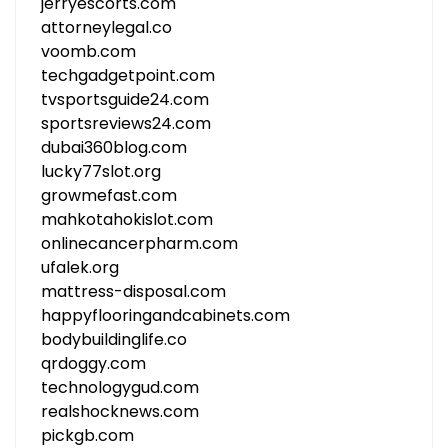
jerryescorts.com
attorneylegal.co
voomb.com
techgadgetpoint.com
tvsportsguide24.com
sportsreviews24.com
dubai360blog.com
lucky77slot.org
growmefast.com
mahkotahokislot.com
onlinecancerpharm.com
ufalek.org
mattress-disposal.com
happyflooringandcabinets.com
bodybuildinglife.co
qrdoggy.com
technologygud.com
realshocknews.com
pickgb.com