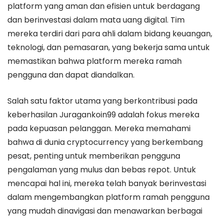
platform yang aman dan efisien untuk berdagang
dan berinvestasi dalam mata uang digital. Tim
mereka terdiri dari para ahli dalam bidang keuangan,
teknologi, dan pemasaran, yang bekerja sama untuk
memastikan bahwa platform mereka ramah
pengguna dan dapat diandalkan.
Salah satu faktor utama yang berkontribusi pada
keberhasilan Juragankoin99 adalah fokus mereka
pada kepuasan pelanggan. Mereka memahami
bahwa di dunia cryptocurrency yang berkembang
pesat, penting untuk memberikan pengguna
pengalaman yang mulus dan bebas repot. Untuk
mencapai hal ini, mereka telah banyak berinvestasi
dalam mengembangkan platform ramah pengguna
yang mudah dinavigasi dan menawarkan berbagai