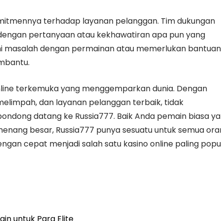
 komitmennya terhadap layanan pelanggan. Tim dukungan
dengan pertanyaan atau kekhawatiran apa pun yang
mi masalah dengan permainan atau memerlukan bantuan
embantu.
 online terkemuka yang menggemparkan dunia. Dengan
melimpah, dan layanan pelanggan terbaik, tidak
ndong datang ke Russia777. Baik Anda pemain biasa y
n menang besar, Russia777 punya sesuatu untuk semua ora
engan cepat menjadi salah satu kasino online paling popu
n untuk Para Elite