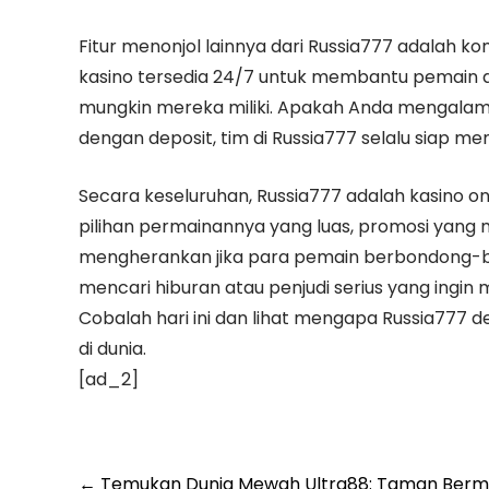
Fitur menonjol lainnya dari Russia777 adalah
kasino tersedia 24/7 untuk membantu pemain 
mungkin mereka miliki. Apakah Anda mengala
dengan deposit, tim di Russia777 selalu siap m
Secara keseluruhan, Russia777 adalah kasino
pilihan permainannya yang luas, promosi yang 
mengherankan jika para pemain berbondong-bo
mencari hiburan atau penjudi serius yang ingi
Cobalah hari ini dan lihat mengapa Russia777 d
di dunia.
[ad_2]
Post
←
Temukan Dunia Mewah Ultra88: Taman Bermai