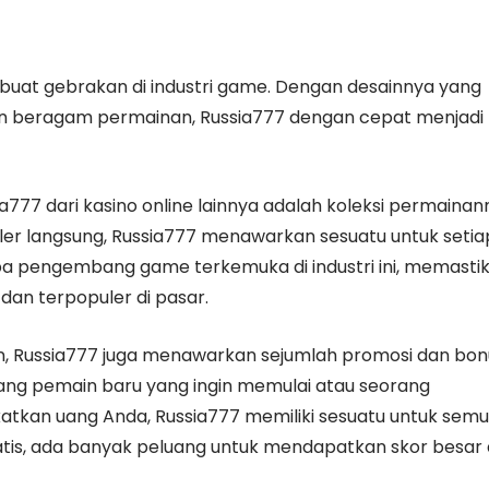
buat gebrakan di industri game. Dengan desainnya yang
n beragam permainan, Russia777 dengan cepat menjadi
777 dari kasino online lainnya adalah koleksi permainan
ealer langsung, Russia777 menawarkan sesuatu untuk setia
apa pengembang game terkemuka di industri ini, memasti
an terpopuler di pasar.
n, Russia777 juga menawarkan sejumlah promosi dan bon
ang pemain baru yang ingin memulai atau seorang
atkan uang Anda, Russia777 memiliki sesuatu untuk sem
tis, ada banyak peluang untuk mendapatkan skor besar 