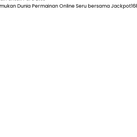
mukan Dunia Permainan Online Seru bersama Jackpot1