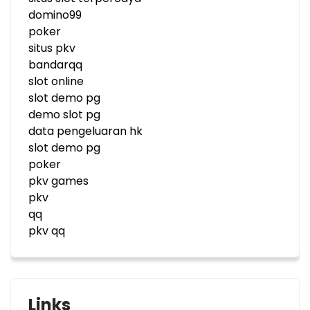
domino99
poker
situs pkv
bandarqq
slot online
slot demo pg
demo slot pg
data pengeluaran hk
slot demo pg
poker
pkv games
pkv
qq
pkv qq
Links