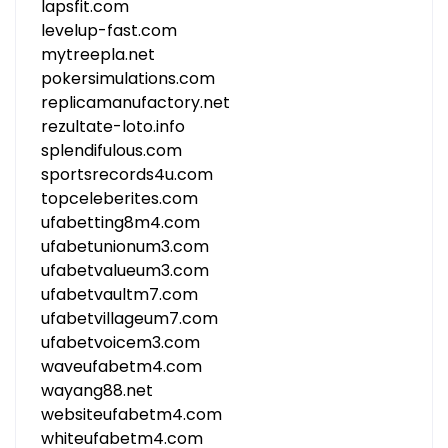
lapsfit.com
levelup-fast.com
mytreepla.net
pokersimulations.com
replicamanufactory.net
rezultate-loto.info
splendifulous.com
sportsrecords4u.com
topceleberites.com
ufabetting8m4.com
ufabetunionum3.com
ufabetvalueum3.com
ufabetvaultm7.com
ufabetvillageum7.com
ufabetvoicem3.com
waveufabetm4.com
wayang88.net
websiteufabetm4.com
whiteufabetm4.com