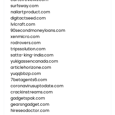
surfsway.com
nailartproduct.com
digitactseed.com
lvlcraft.com
90secondmoneyloans.com
xenmicro.com
rodrovers.com
tripssolution.com
satta-king-india.com
yukigassencanada.com
articlehorizone.com
yuqqbbzp.com
7betagents6.com
coronavirusuptodate.com
crackinstreams.com
gadgetspak.com
gearsngadget.com
hireseodoctor.com