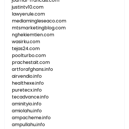
journal-francais.com
justintv10.com
lawyerule.com
mediamingleseaco.com
mtsmarketingblog.com
nghekiemtien.com
wasirku.com
tejas24.com
poolturbo.com
prachestait.com
artforafghans.info
airvendio.info
healthexe.info
puretecx.info
tecadvance.info
aminityio.info
amiolahu.info
ampacheme.info
ampullahu.info