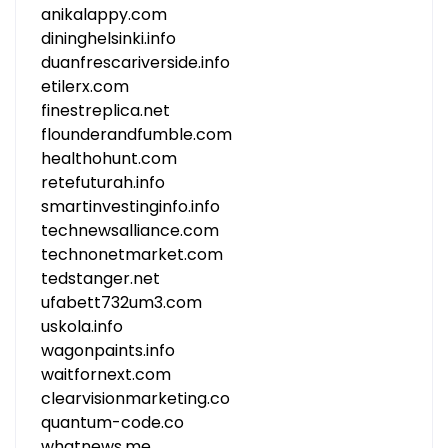
anikalappy.com
dininghelsinki.info
duanfrescariverside.info
etilerx.com
finestreplica.net
flounderandfumble.com
healthohunt.com
retefuturah.info
smartinvestinginfo.info
technewsalliance.com
technonetmarket.com
tedstanger.net
ufabett732um3.com
uskola.info
wagonpaints.info
waitfornext.com
clearvisionmarketing.co
quantum-code.co
whatnews.me