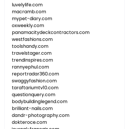
luvelylife.com
macramb.com
mypet-diary.com
oxweekly.com
panamacitydeckcontractors.com
westfashions.com
toolshandy.com
travelstager.com
trendinspires.com
rannyephul.com
reportradar360.com
swaggyfashion.com
taraftariumtv10.com
questionquery.com
bodybuildinglegend.com
brilliant-nails.com
dandr-photography.com
dokteroce.com