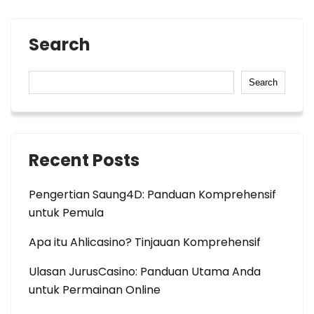
Search
Search
Recent Posts
Pengertian Saung4D: Panduan Komprehensif
untuk Pemula
Apa itu Ahlicasino? Tinjauan Komprehensif
Ulasan JurusCasino: Panduan Utama Anda
untuk Permainan Online