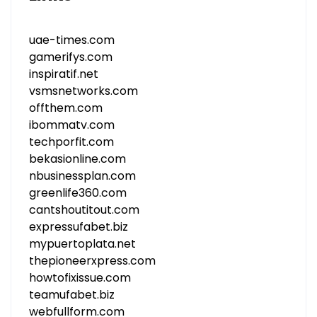
uae-times.com
gamerifys.com
inspiratif.net
vsmsnetworks.com
offthem.com
ibommatv.com
techporfit.com
bekasionline.com
nbusinessplan.com
greenlife360.com
cantshoutitout.com
expressufabet.biz
mypuertoplata.net
thepioneerxpress.com
howtofixissue.com
teamufabet.biz
webfullform.com