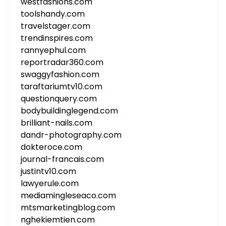
westfashions.com
toolshandy.com
travelstager.com
trendinspires.com
rannyephul.com
reportradar360.com
swaggyfashion.com
taraftariumtv10.com
questionquery.com
bodybuildinglegend.com
brilliant-nails.com
dandr-photography.com
dokteroce.com
journal-francais.com
justintv10.com
lawyerule.com
mediamingleseaco.com
mtsmarketingblog.com
nghekiemtien.com