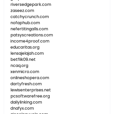
riversedgepark.com
zaseez.com
catchycrunch.com
nofaphub.com
nefertitingalls.com
patsyscreations.com
income4proof.com
educaritas.org
lensajelajah.com
betflik09.net
ncaq.org
xenmicro.com
onlineshopera.com
dartyfresh.com
lewisenterprises.net
pcsoftwarefree.org
dailylinking.com
dnafyx.com