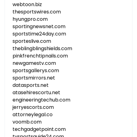
webtoon.biz
thesportswires.com
hyungpro.com
sportingnewsnet.com
sportstime24day.com
sporteslive.com
theblingblingshields.com
pinkfrenchtipnails.com
newgamestv.com
sportsgallerys.com
sportsmirrors.net
datasports.net
atasehirescortu.net
engineeringtechub.com
jerryescorts.com
attorneylegal.co
voomb.com
techgadgetpoint.com
tvsportsguide24.com