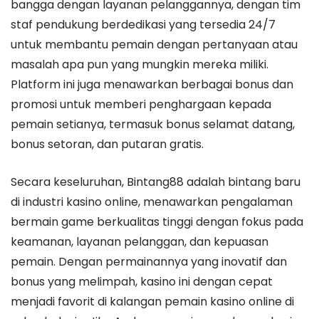
bangga dengan layanan pelanggannya, dengan tim
staf pendukung berdedikasi yang tersedia 24/7
untuk membantu pemain dengan pertanyaan atau
masalah apa pun yang mungkin mereka miliki.
Platform ini juga menawarkan berbagai bonus dan
promosi untuk memberi penghargaan kepada
pemain setianya, termasuk bonus selamat datang,
bonus setoran, dan putaran gratis.
Secara keseluruhan, Bintang88 adalah bintang baru
di industri kasino online, menawarkan pengalaman
bermain game berkualitas tinggi dengan fokus pada
keamanan, layanan pelanggan, dan kepuasan
pemain. Dengan permainannya yang inovatif dan
bonus yang melimpah, kasino ini dengan cepat
menjadi favorit di kalangan pemain kasino online di