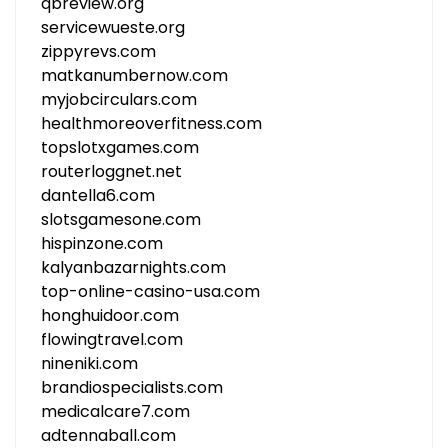
qbreview.org
servicewueste.org
zippyrevs.com
matkanumbernow.com
myjobcirculars.com
healthmoreoverfitness.com
topslotxgames.com
routerloggnet.net
dantella6.com
slotsgamesone.com
hispinzone.com
kalyanbazarnights.com
top-online-casino-usa.com
honghuidoor.com
flowingtravel.com
nineniki.com
brandiospecialists.com
medicalcare7.com
adtennaball.com