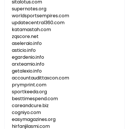
sitalotus.com
supernotes.org
worldsportsempires.com
updatecentral360.com
katamastah.com
zqscore.net
aseleraio.info
asticio.info
egardenio.info
arxteamio.info
getalexio.info
accountaudittaxcon.com
prymprint.com
sportkeeda.org
besttimespend.com
careandcure.biz
cogniyo.com
easymagazines.org
hirfanjilasmi.com