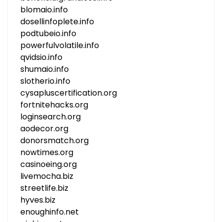
blomaio.info
dosellinfoplete.info
podtubeio.info
powerfulvolatile.info
qvidsio.info
shumaio.info
slotherio.info
cysapluscertification.org
fortnitehacks.org
loginsearch.org
aodecor.org
donorsmatch.org
nowtimes.org
casinoeing.org
livemocha.biz
streetlife.biz
hyves.biz
enoughinfo.net