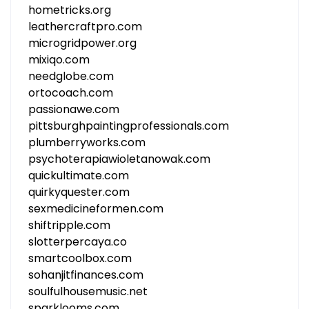
hometricks.org
leathercraftpro.com
microgridpower.org
mixiqo.com
needglobe.com
ortocoach.com
passionawe.com
pittsburghpaintingprofessionals.com
plumberryworks.com
psychoterapiawioletanowak.com
quickultimate.com
quirkyquester.com
sexmedicineformen.com
shiftripple.com
slotterpercaya.co
smartcoolbox.com
sohanjitfinances.com
soulfulhousemusic.net
sparklooms.com