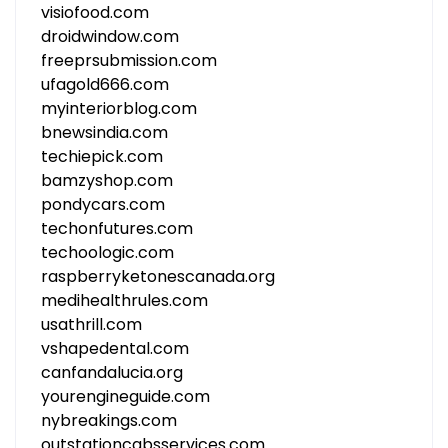
visiofood.com
droidwindow.com
freeprsubmission.com
ufagold666.com
myinteriorblog.com
bnewsindia.com
techiepick.com
bamzyshop.com
pondycars.com
techonfutures.com
techoologic.com
raspberryketonescanada.org
medihealthrules.com
usathrill.com
vshapedental.com
canfandalucia.org
yourengineguide.com
nybreakings.com
outstationcabsservices.com