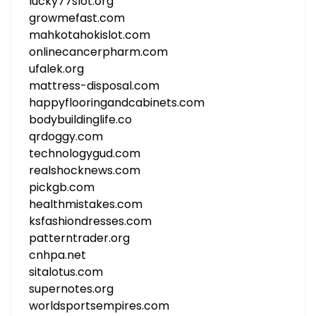
lucky77slot.org
growmefast.com
mahkotahokislot.com
onlinecancerpharm.com
ufalek.org
mattress-disposal.com
happyflooringandcabinets.com
bodybuildinglife.co
qrdoggy.com
technologygud.com
realshocknews.com
pickgb.com
healthmistakes.com
ksfashiondresses.com
patterntrader.org
cnhpa.net
sitalotus.com
supernotes.org
worldsportsempires.com