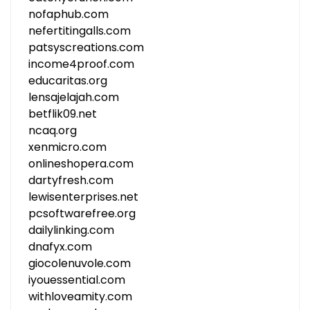
nofaphub.com
nefertitingalls.com
patsyscreations.com
income4proof.com
educaritas.org
lensajelajah.com
betflik09.net
ncaq.org
xenmicro.com
onlineshopera.com
dartyfresh.com
lewisenterprises.net
pcsoftwarefree.org
dailylinking.com
dnafyx.com
giocolenuvole.com
iyouessential.com
withloveamity.com