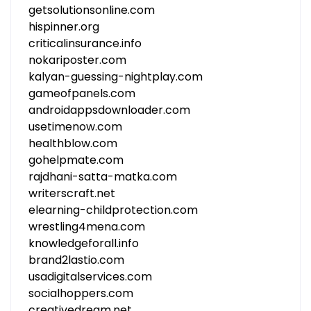
getsolutionsonline.com
hispinner.org
criticalinsurance.info
nokariposter.com
kalyan-guessing-nightplay.com
gameofpanels.com
androidappsdownloader.com
usetimenow.com
healthblow.com
gohelpmate.com
rajdhani-satta-matka.com
writerscraft.net
elearning-childprotection.com
wrestling4mena.com
knowledgeforall.info
brand2lastio.com
usadigitalservices.com
socialhoppers.com
creativedream.net