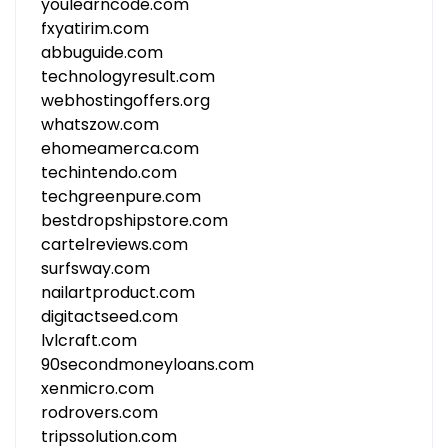
youlearncode.com
fxyatirim.com
abbuguide.com
technologyresult.com
webhostingoffers.org
whatszow.com
ehomeamerca.com
techintendo.com
techgreenpure.com
bestdropshipstore.com
cartelreviews.com
surfsway.com
nailartproduct.com
digitactseed.com
lvlcraft.com
90secondmoneyloans.com
xenmicro.com
rodrovers.com
tripssolution.com