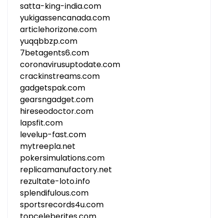
satta-king-india.com
yukigassencanada.com
articlehorizone.com
yuqqbbzp.com
7betagents6.com
coronavirusuptodate.com
crackinstreams.com
gadgetspak.com
gearsngadget.com
hireseodoctor.com
lapsfit.com
levelup-fast.com
mytreepla.net
pokersimulations.com
replicamanufactory.net
rezultate-loto.info
splendifulous.com
sportsrecords4u.com
topceleberites.com