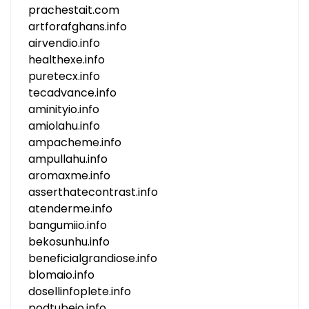
prachestait.com
artforafghans.info
airvendio.info
healthexe.info
puretecx.info
tecadvance.info
aminityio.info
amiolahu.info
ampacheme.info
ampullahu.info
aromaxme.info
asserthatecontrast.info
atenderme.info
bangumiio.info
bekosunhu.info
beneficialgrandiose.info
blomaio.info
dosellinfoplete.info
podtubeio.info