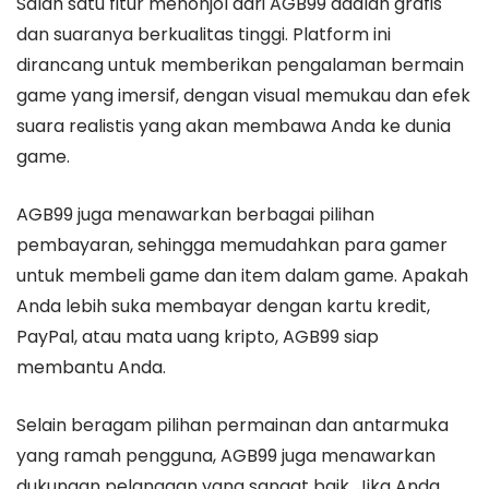
Salah satu fitur menonjol dari AGB99 adalah grafis
dan suaranya berkualitas tinggi. Platform ini
dirancang untuk memberikan pengalaman bermain
game yang imersif, dengan visual memukau dan efek
suara realistis yang akan membawa Anda ke dunia
game.
AGB99 juga menawarkan berbagai pilihan
pembayaran, sehingga memudahkan para gamer
untuk membeli game dan item dalam game. Apakah
Anda lebih suka membayar dengan kartu kredit,
PayPal, atau mata uang kripto, AGB99 siap
membantu Anda.
Selain beragam pilihan permainan dan antarmuka
yang ramah pengguna, AGB99 juga menawarkan
dukungan pelanggan yang sangat baik. Jika Anda