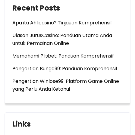
Recent Posts
Apa itu Ahlicasino? Tinjauan Komprehensif
Ulasan JurusCasino: Panduan Utama Anda
untuk Permainan Online
Memahami Plisbet: Panduan Komprehensif
Pengertian Bunga99: Panduan Komprehensif
Pengertian Winlose99: Platform Game Online
yang Perlu Anda Ketahui
Links