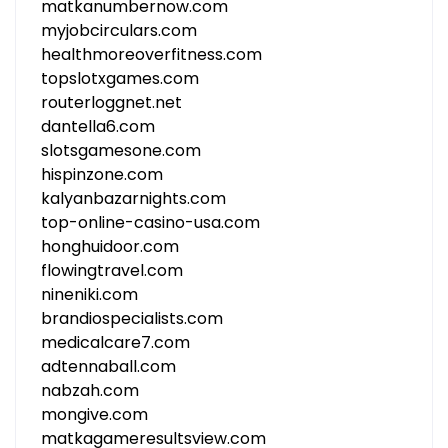
matkanumbernow.com
myjobcirculars.com
healthmoreoverfitness.com
topslotxgames.com
routerloggnet.net
dantella6.com
slotsgamesone.com
hispinzone.com
kalyanbazarnights.com
top-online-casino-usa.com
honghuidoor.com
flowingtravel.com
nineniki.com
brandiospecialists.com
medicalcare7.com
adtennaball.com
nabzah.com
mongive.com
matkagameresultsview.com