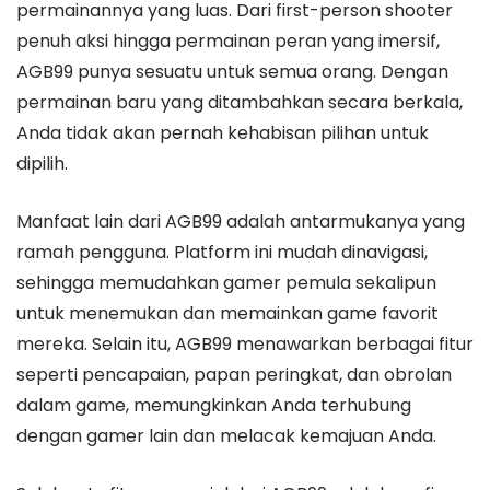
permainannya yang luas. Dari first-person shooter
penuh aksi hingga permainan peran yang imersif,
AGB99 punya sesuatu untuk semua orang. Dengan
permainan baru yang ditambahkan secara berkala,
Anda tidak akan pernah kehabisan pilihan untuk
dipilih.
Manfaat lain dari AGB99 adalah antarmukanya yang
ramah pengguna. Platform ini mudah dinavigasi,
sehingga memudahkan gamer pemula sekalipun
untuk menemukan dan memainkan game favorit
mereka. Selain itu, AGB99 menawarkan berbagai fitur
seperti pencapaian, papan peringkat, dan obrolan
dalam game, memungkinkan Anda terhubung
dengan gamer lain dan melacak kemajuan Anda.