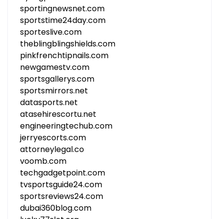
sportingnewsnet.com
sportstime24day.com
sporteslive.com
theblingblingshields.com
pinkfrenchtipnails.com
newgamestv.com
sportsgallerys.com
sportsmirrors.net
datasports.net
atasehirescortu.net
engineeringtechub.com
jerryescorts.com
attorneylegal.co
voomb.com
techgadgetpoint.com
tvsportsguide24.com
sportsreviews24.com
dubai360blog.com