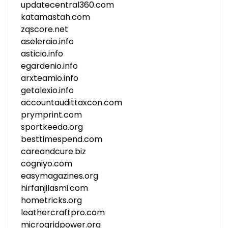
updatecentral360.com
katamastah.com
zqscore.net
aseleraio.info
asticio.info
egardenio.info
arxteamio.info
getalexio.info
accountaudittaxcon.com
prymprint.com
sportkeeda.org
besttimespend.com
careandcure.biz
cogniyo.com
easymagazines.org
hirfanjilasmi.com
hometricks.org
leathercraftpro.com
microgridpower.org