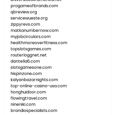
progameofbrands.com
qbreview.org
servicewueste.org
zippyrevs.com
matkanumbernow.com
myjobcirculars.com
healthmoreoverfitness.com
topslotxgames.com
routerloggnet.net
dantella6.com
slotsgamesone.com
hispinzone.com
kalyanbazarnights.com
top-online-casino-usa.com
honghuidoor.com
flowingtravel.com
nineniki.com
brandiospecialists.com