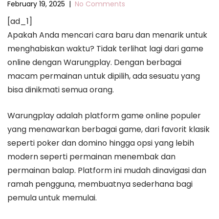
February 19, 2025
|
No Comments
[ad_1]
Apakah Anda mencari cara baru dan menarik untuk
menghabiskan waktu? Tidak terlihat lagi dari game
online dengan Warungplay. Dengan berbagai
macam permainan untuk dipilih, ada sesuatu yang
bisa dinikmati semua orang.
Warungplay adalah platform game online populer
yang menawarkan berbagai game, dari favorit klasik
seperti poker dan domino hingga opsi yang lebih
modern seperti permainan menembak dan
permainan balap. Platform ini mudah dinavigasi dan
ramah pengguna, membuatnya sederhana bagi
pemula untuk memulai.