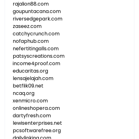
rajalion88.com
goupuntacana.com
riversedgepark.com
zaseez.com
catchycrunch.com
nofaphub.com
nefertitingalls.com
patsyscreations.com
income4proof.com
educaritas.org
lensajelajah.com
betflik09.net
ncaq.org
xenmicro.com
onlineshopera.com
dartyfresh.com
lewisenterprises.net
pcsoftwarefree.org
dailylinking.com