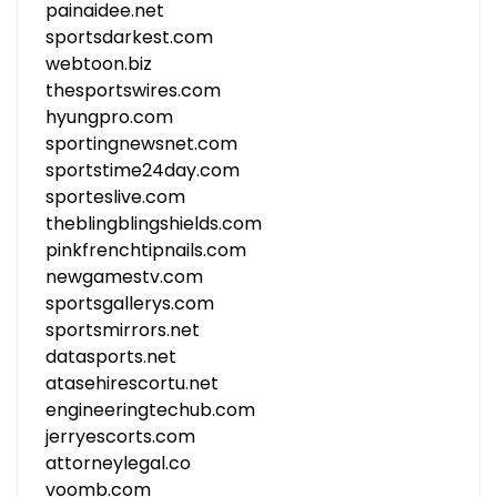
painaidee.net
sportsdarkest.com
webtoon.biz
thesportswires.com
hyungpro.com
sportingnewsnet.com
sportstime24day.com
sporteslive.com
theblingblingshields.com
pinkfrenchtipnails.com
newgamestv.com
sportsgallerys.com
sportsmirrors.net
datasports.net
atasehirescortu.net
engineeringtechub.com
jerryescorts.com
attorneylegal.co
voomb.com