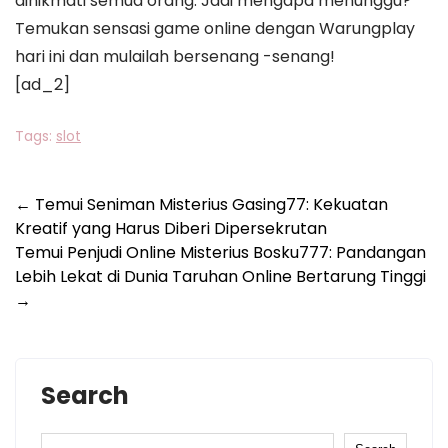
dinikmati semua orang. Jadi mengapa menunggu?
Temukan sensasi game online dengan Warungplay
hari ini dan mulailah bersenang -senang!
[ad_2]
Tags:
slot
Post
←
Temui Seniman Misterius Gasing77: Kekuatan
Kreatif yang Harus Diberi Dipersekrutan
navigation
Temui Penjudi Online Misterius Bosku777: Pandangan
Lebih Lekat di Dunia Taruhan Online Bertarung Tinggi
→
Search