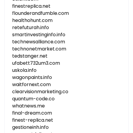
finestreplica.net
flounderandfumble.com
healthohunt.com
retefuturah.info
smartinvestinginfo.info
technewsalliance.com
technonetmarket.com
tedstanger.net
ufabett732um3.com
uskola.info
wagonpaints.info
waitfornext.com
clearvisionmarketing.co
quantum-code.co
whatnews.me
final-dream.com
finest-replica.net
gestioneinh.info