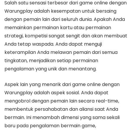
Salah satu sensasi terbesar dari game online dengan
Warungplay adalah kesempatan untuk bersaing
dengan pemain lain dari seluruh dunia. Apakah Anda
memainkan permainan kartu atau permainan
strategi, kompetisi sangat sengit dan akan membuat
Anda tetap waspada. Anda dapat menguji
keterampilan Anda melawan pemain dari semua
tingkatan, menjadikan setiap permainan
pengalaman yang unik dan menantang.
Aspek lain yang menarik dari game online dengan
Warungplay adalah aspek sosial. Anda dapat
mengobrol dengan pemain lain secara real-time,
membentuk persahabatan dan aliansi saat Anda
bermain. Ini menambah dimensi yang sama sekali
baru pada pengalaman bermain game,