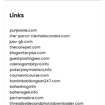
Links
punjwanis.com
the-parcs-clematiscondos.com
jusu-gb.com
thecarepet.com
blogwriterplus.com
guestpostingseo.com
casinogambitpro.info
pokerplaymasters.info
courseoncourse.com
bantinbatdongsan247.com
bahednog.info
bahenxgek.info
pertamaskre.com
threadsvideoandphotodownloader.com