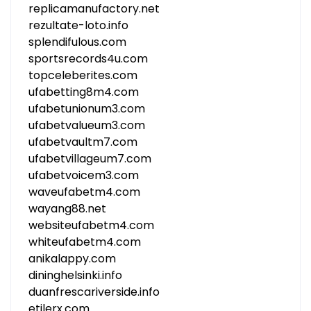
replicamanufactory.net
rezultate-loto.info
splendifulous.com
sportsrecords4u.com
topceleberites.com
ufabetting8m4.com
ufabetunionum3.com
ufabetvalueum3.com
ufabetvaultm7.com
ufabetvillageum7.com
ufabetvoicem3.com
waveufabetm4.com
wayang88.net
websiteufabetm4.com
whiteufabetm4.com
anikalappy.com
dininghelsinki.info
duanfrescariverside.info
etilerx.com