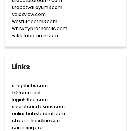
ufabetutoredm7.com
ufabetvalleyum3.com
veloxview.com
westufabetm3.com
whiskeybrothersllc.com
wildufabetum7.com
Links
stagehubs.com
1x2forum.net
login99bet.com
secretcourtesans.com
onlinebahisforum1.com
chicagoheadline.com
camming.org