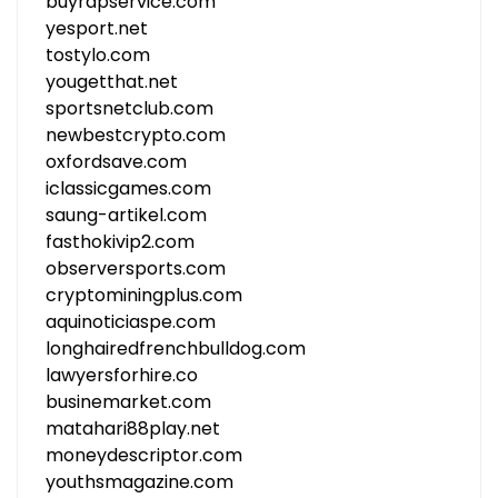
buyrdpservice.com
yesport.net
tostylo.com
yougetthat.net
sportsnetclub.com
newbestcrypto.com
oxfordsave.com
iclassicgames.com
saung-artikel.com
fasthokivip2.com
observersports.com
cryptominingplus.com
aquinoticiaspe.com
longhairedfrenchbulldog.com
lawyersforhire.co
businemarket.com
matahari88play.net
moneydescriptor.com
youthsmagazine.com