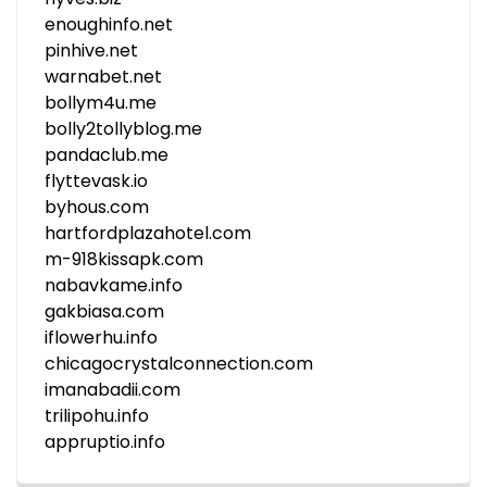
enoughinfo.net
pinhive.net
warnabet.net
bollym4u.me
bolly2tollyblog.me
pandaclub.me
flyttevask.io
byhous.com
hartfordplazahotel.com
m-918kissapk.com
nabavkame.info
gakbiasa.com
iflowerhu.info
chicagocrystalconnection.com
imanabadii.com
trilipohu.info
appruptio.info