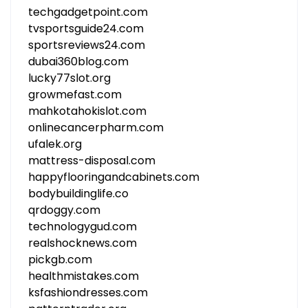
techgadgetpoint.com
tvsportsguide24.com
sportsreviews24.com
dubai360blog.com
lucky77slot.org
growmefast.com
mahkotahokislot.com
onlinecancerpharm.com
ufalek.org
mattress-disposal.com
happyflooringandcabinets.com
bodybuildinglife.co
qrdoggy.com
technologygud.com
realshocknews.com
pickgb.com
healthmistakes.com
ksfashiondresses.com