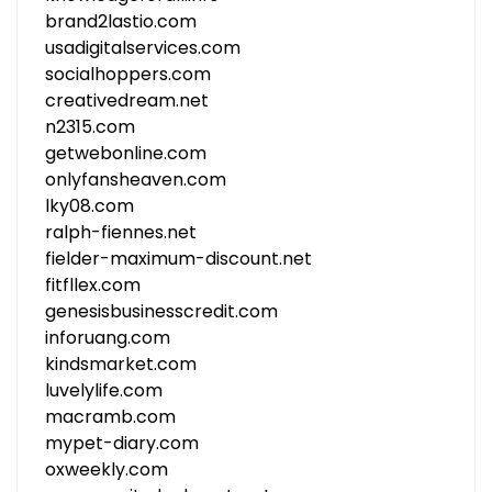
brand2lastio.com
usadigitalservices.com
socialhoppers.com
creativedream.net
n2315.com
getwebonline.com
onlyfansheaven.com
lky08.com
ralph-fiennes.net
fielder-maximum-discount.net
fitfllex.com
genesisbusinesscredit.com
inforuang.com
kindsmarket.com
luvelylife.com
macramb.com
mypet-diary.com
oxweekly.com