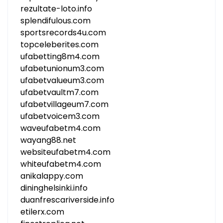
rezultate-loto.info
splendifulous.com
sportsrecords4u.com
topceleberites.com
ufabetting8m4.com
ufabetunionum3.com
ufabetvalueum3.com
ufabetvaultm7.com
ufabetvillageum7.com
ufabetvoicem3.com
waveufabetm4.com
wayang88.net
websiteufabetm4.com
whiteufabetm4.com
anikalappy.com
dininghelsinki.info
duanfrescariverside.info
etilerx.com