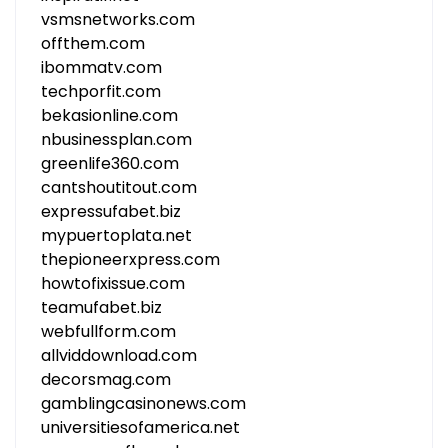
vsmsnetworks.com
offthem.com
ibommatv.com
techporfit.com
bekasionline.com
nbusinessplan.com
greenlife360.com
cantshoutitout.com
expressufabet.biz
mypuertoplata.net
thepioneerxpress.com
howtofixissue.com
teamufabet.biz
webfullform.com
allviddownload.com
decorsmag.com
gamblingcasinonews.com
universitiesofamerica.net