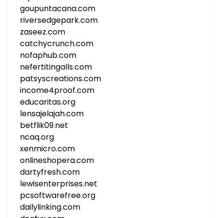
goupuntacana.com
riversedgepark.com
zaseez.com
catchycrunch.com
nofaphub.com
nefertitingalls.com
patsyscreations.com
income4proof.com
educaritas.org
lensajelajah.com
betflik09.net
ncaq.org
xenmicro.com
onlineshopera.com
dartyfresh.com
lewisenterprises.net
pcsoftwarefree.org
dailylinking.com