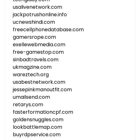
usalivenetwork.com
jackpotrushonline.info
ucnewshindi.com
freecellphonedatabase.com
gamersrope.com
exellewebmedia.com
free-gamestop.com
sinbadtravels.com
ukmagzine.com
wareztech.org
usabestnetwork.com
jessepinkmanoutfit.com
umailsend.com
retarys.com
fasterformationcpf.com
goldensnuggles.com
lookbattlemap.com
buyrdpservice.com