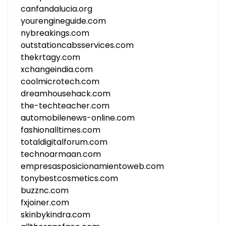
canfandalucia.org
yourengineguide.com
nybreakings.com
outstationcabsservices.com
thekrtagy.com
xchangeindia.com
coolmicrotech.com
dreamhousehack.com
the-techteacher.com
automobilenews-online.com
fashionalltimes.com
totaldigitalforum.com
technoarmaan.com
empresasposicionamientoweb.com
tonybestcosmetics.com
buzznc.com
fxjoiner.com
skinbykindra.com