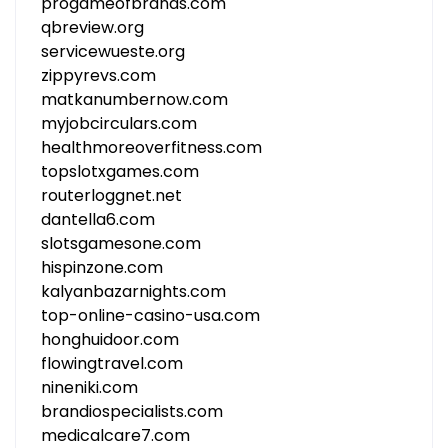
progameofbrands.com
qbreview.org
servicewueste.org
zippyrevs.com
matkanumbernow.com
myjobcirculars.com
healthmoreoverfitness.com
topslotxgames.com
routerloggnet.net
dantella6.com
slotsgamesone.com
hispinzone.com
kalyanbazarnights.com
top-online-casino-usa.com
honghuidoor.com
flowingtravel.com
nineniki.com
brandiospecialists.com
medicalcare7.com