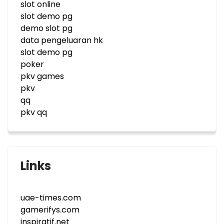
slot online
slot demo pg
demo slot pg
data pengeluaran hk
slot demo pg
poker
pkv games
pkv
qq
pkv qq
Links
uae-times.com
gamerifys.com
inspiratif.net