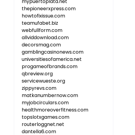
mypuertoplata.net
thepioneerxpress.com
howtofixissue.com
teamufabet.biz
webfullform.com
allviddownload.com
decorsmag.com
gamblingcasinonews.com
universitiesofamerica.net
progameofbrands.com
qbreview.org
servicewueste.org
zippyrevs.com
matkanumbernow.com
myjobcirculars.com
healthmoreoverfitness.com
topslotxgames.com
routerloggnet.net
dantella6.com