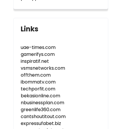
Links
uae-times.com
gamerifys.com
inspiratif.net
vsmsnetworks.com
offthem.com
ibommatv.com
techporfit.com
bekasionline.com
nbusinessplan.com
greenlife360.com
cantshoutitout.com
expressufabet.biz