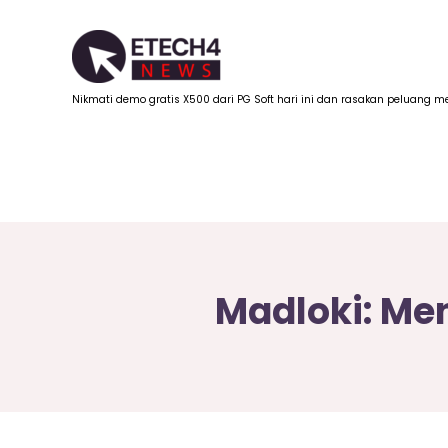
Skip
to
content
Nikmati demo gratis X500 dari PG Soft hari ini dan rasakan peluang me
Madloki: Me