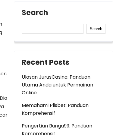
Search
n
Search
g
Recent Posts
men
Ulasan JurusCasino: Panduan
Utama Anda untuk Permainan
Online
 Dia
Memahami Plisbet: Panduan
ya
Komprehensif
ncar
Pengertian Bunga99: Panduan
Komprehensif