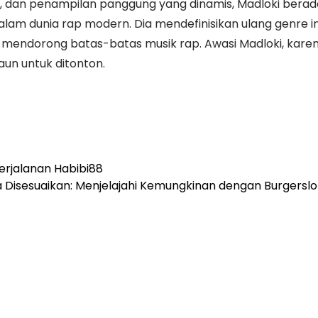
k, dan penampilan panggung yang dinamis, Madloki berad
lam dunia rap modern. Dia mendefinisikan ulang genre in
mendorong batas-batas musik rap. Awasi Madloki, kare
aun untuk ditonton.
Perjalanan Habibi88
ga Disesuaikan: Menjelajahi Kemungkinan dengan Burgersl