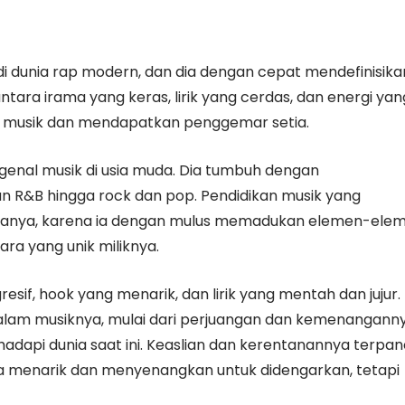
di dunia rap modern, dan dia dengan cepat mendefinisika
tara irama yang keras, lirik yang cerdas, dan energi yan
ri musik dan mendapatkan penggemar setia.
ngenal musik di usia muda. Dia tumbuh dengan
n R&B hingga rock dan pop. Pendidikan musik yang
aranya, karena ia dengan mulus memadukan elemen-ele
ra yang unik miliknya.
esif, hook yang menarik, dan lirik yang mentah dan jujur.
 dalam musiknya, mulai dari perjuangan dan kemenangann
dihadapi dunia saat ini. Keaslian dan kerentanannya terpa
a menarik dan menyenangkan untuk didengarkan, tetapi