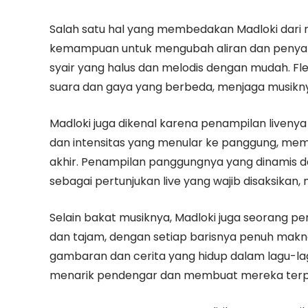
Salah satu hal yang membedakan Madloki dari r
kemampuan untuk mengubah aliran dan penyamp
syair yang halus dan melodis dengan mudah. Fl
suara dan gaya yang berbeda, menjaga musikn
Madloki juga dikenal karena penampilan liveny
dan intensitas yang menular ke panggung, mem
akhir. Penampilan panggungnya yang dinamis
sebagai pertunjukan live yang wajib disaksikan
Selain bakat musiknya, Madloki juga seorang pe
dan tajam, dengan setiap barisnya penuh mak
gambaran dan cerita yang hidup dalam lagu-l
menarik pendengar dan membuat mereka terpi