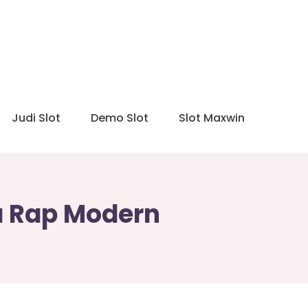
Judi Slot
Demo Slot
Slot Maxwin
a Rap Modern