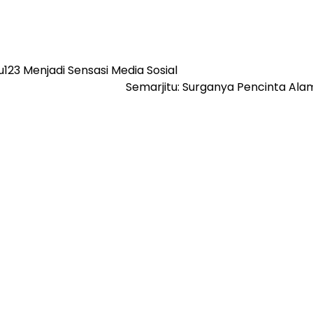
u123 Menjadi Sensasi Media Sosial
Semarjitu: Surganya Pencinta Al