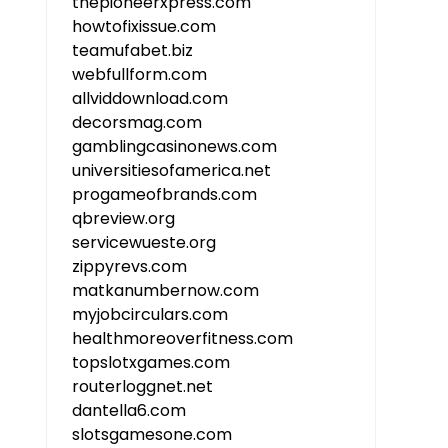
thepioneerxpress.com
howtofixissue.com
teamufabet.biz
webfullform.com
allviddownload.com
decorsmag.com
gamblingcasinonews.com
universitiesofamerica.net
progameofbrands.com
qbreview.org
servicewueste.org
zippyrevs.com
matkanumbernow.com
myjobcirculars.com
healthmoreoverfitness.com
topslotxgames.com
routerloggnet.net
dantella6.com
slotsgamesone.com