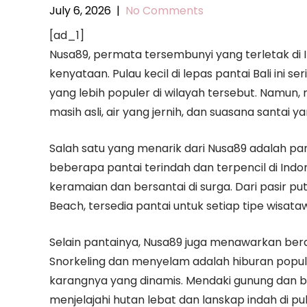
July 6, 2026
|
No Comments
[ad_1]
Nusa89, permata tersembunyi yang terletak di 
kenyataan. Pulau kecil di lepas pantai Bali ini s
yang lebih populer di wilayah tersebut. Namun,
masih asli, air yang jernih, dan suasana santai y
Salah satu yang menarik dari Nusa89 adalah pa
beberapa pantai terindah dan terpencil di Indo
keramaian dan bersantai di surga. Dari pasir put
Beach, tersedia pantai untuk setiap tipe wisata
Selain pantainya, Nusa89 juga menawarkan bera
Snorkeling dan menyelam adalah hiburan popule
karangnya yang dinamis. Mendaki gunung dan 
menjelajahi hutan lebat dan lanskap indah di pula