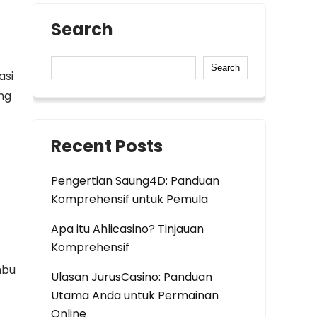
Search
Search
asi
ng
Recent Posts
Pengertian Saung4D: Panduan
Komprehensif untuk Pemula
Apa itu Ahlicasino? Tinjauan
Komprehensif
mbu
Ulasan JurusCasino: Panduan
Utama Anda untuk Permainan
Online