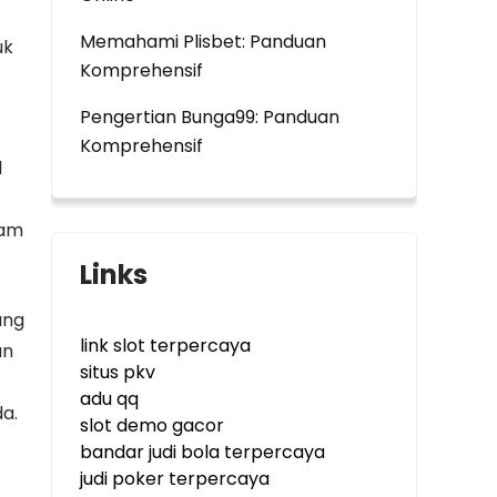
Memahami Plisbet: Panduan
uk
Komprehensif
Pengertian Bunga99: Panduan
Komprehensif
l
lam
Links
ang
link slot terpercaya
an
situs pkv
adu qq
a.
slot demo gacor
bandar judi bola terpercaya
judi poker terpercaya