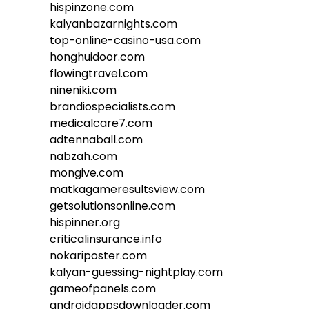
hispinzone.com
kalyanbazarnights.com
top-online-casino-usa.com
honghuidoor.com
flowingtravel.com
nineniki.com
brandiospecialists.com
medicalcare7.com
adtennaball.com
nabzah.com
mongive.com
matkagameresultsview.com
getsolutionsonline.com
hispinner.org
criticalinsurance.info
nokariposter.com
kalyan-guessing-nightplay.com
gameofpanels.com
androidappsdownloader.com