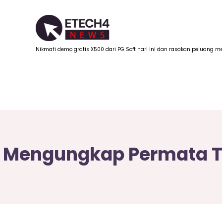
Skip
to
content
Nikmati demo gratis X500 dari PG Soft hari ini dan rasakan peluang me
Mengungkap Permata T