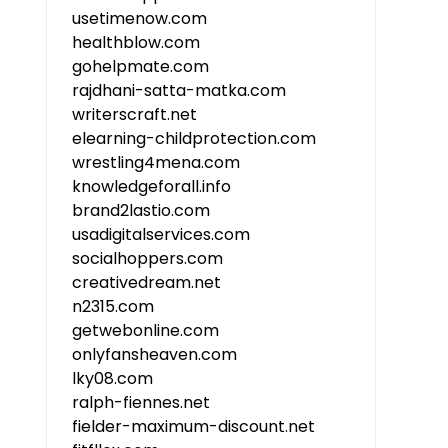
usetimenow.com
healthblow.com
gohelpmate.com
rajdhani-satta-matka.com
writerscraft.net
elearning-childprotection.com
wrestling4mena.com
knowledgeforall.info
brand2lastio.com
usadigitalservices.com
socialhoppers.com
creativedream.net
n2315.com
getwebonline.com
onlyfansheaven.com
lky08.com
ralph-fiennes.net
fielder-maximum-discount.net