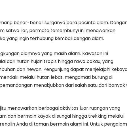
 memang benar-benar surganya para pecinta alam. Denga
gam satwa liar, permata tersembunyi ini menawarkan
ka yang ingin terhubung kembali dengan alam.
ingkungan alamnya yang masih alami. Kawasan ini
i dari hutan hujan tropis hingga rawa bakau, yang
mbuhan dan hewan. Pengunjung dapat menjelajahi kekay
mendaki melalui hutan lebat, mengamati burung di
 pemandangan menakjubkan dari salah satu dari banyak t
itu menawarkan berbagai aktivitas luar ruangan yang
eram dan bermain kayak di sungai hingga trekking melalui
renalin Anda di taman bermain alami ini. Untuk pengala