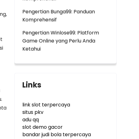
Pengertian Bunga99: Panduan
ng,
Komprehensif
Pengertian Winlose99: Platform
t
Game Online yang Perlu Anda
si
Ketahui
Links
a
.
link slot terpercaya
nta
situs pkv
adu qq
slot demo gacor
bandar judi bola terpercaya