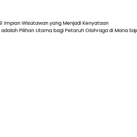
: Impian Wisatawan yang Menjadi Kenyataan
adalah Pilihan Utama bagi Petaruh Olahraga di Mana Sa