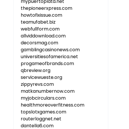
mypuertoplata.net
thepioneerxpress.com
howtofixissue.com
teamufabet.biz
webfullform.com
allviddownload.com
decorsmag.com
gamblingcasinonews.com
universitiesofamerica.net
progameofbrands.com
qbreview.org
servicewueste.org
zippyrevs.com
matkanumbernow.com
myjobcirculars.com
healthmoreoverfitness.com
topslotxgames.com
routerloggnet.net
dantella6.com