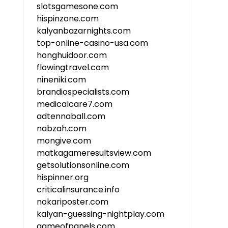
slotsgamesone.com
hispinzone.com
kalyanbazarnights.com
top-online-casino-usa.com
honghuidoor.com
flowingtravel.com
nineniki.com
brandiospecialists.com
medicalcare7.com
adtennaball.com
nabzah.com
mongive.com
matkagameresultsview.com
getsolutionsonline.com
hispinner.org
criticalinsurance.info
nokariposter.com
kalyan-guessing-nightplay.com
gameofpanels.com