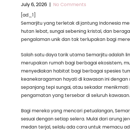
July 6, 2026
|
No Comments
[ad_1]
Semarjitu yang terletak di jantung Indonesia
hutan lebat, sungai sebening kristal, dan bera
pengalaman unik dan tak terlupakan bagi mere
Salah satu daya tarik utama Semarjitu adalah l
merupakan rumah bagi berbagai ekosistem, mula
menyediakan habitat bagi berbagai spesies tu
keanekaragaman hayati di kawasan ini dengan 
sepanjang tepi sungai, atau sekadar menikmati
pengamatan yang tersebar di seluruh kawasan.
Bagi mereka yang mencari petualangan, Semarj
sesuai dengan setiap selera. Mulai dari arung j
medan terjal, selalu ada cara untuk memacu ad