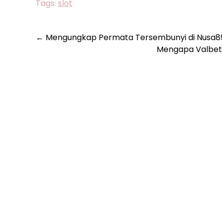
Tags:
slot
Post
←
Mengungkap Permata Tersembunyi di Nusa89
Mengapa Valbet 
navigation