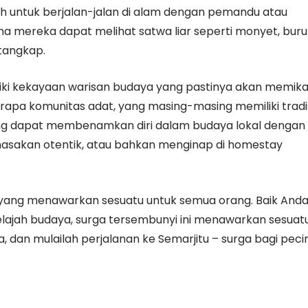
lih untuk berjalan-jalan di alam dengan pemandu atau
ana mereka dapat melihat satwa liar seperti monyet, buru
tangkap.
liki kekayaan warisan budaya yang pastinya akan memika
rapa komunitas adat, yang masing-masing memiliki tradi
njung dapat membenamkan diri dalam budaya lokal dengan
 masakan otentik, atau bahkan menginap di homestay
i yang menawarkan sesuatu untuk semua orang. Baik And
elajah budaya, surga tersembunyi ini menawarkan sesuatu
a, dan mulailah perjalanan ke Semarjitu – surga bagi peci