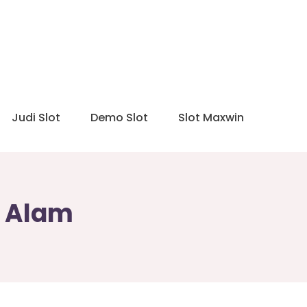
Judi Slot
Demo Slot
Slot Maxwin
a Alam